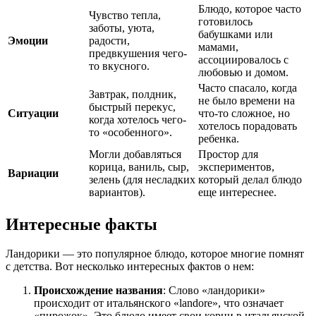
Блюдо, которое часто
Чувство тепла,
готовилось
заботы, уюта,
бабушками или
Эмоции
радости,
мамами,
предвкушения чего-
ассоциировалось с
то вкусного.
любовью и домом.
Часто спасало, когда
Завтрак, полдник,
не было времени на
быстрый перекус,
Ситуации
что-то сложное, но
когда хотелось чего-
хотелось порадовать
то «особенного».
ребенка.
Могли добавляться
Простор для
корица, ваниль, сыр,
экспериментов,
Вариации
зелень (для несладких
который делал блюдо
вариантов).
еще интереснее.
Интересные факты
Ландорики — это популярное блюдо, которое многие помнят
с детства. Вот несколько интересных фактов о нем:
Происхождение названия
: Слово «ландорики»
происходит от итальянского «landore», что означает
«пирожок». Это блюдо имеет свои корни в итальянской