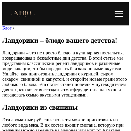
Блог
›
Ландорики – блюдо вашего детства!
Ландорики – это не просто блюдо, а кулинарная ностальгия,
возвращающая в беззаботные дни детства. В этой статье мы
представим классический рецепт ландориков и различные
модификации, чтобы порадовать близких новыми вкусами.
Узнайте, как приготовить ландорики с курицей, сыром,
сахаром, свининой и капустой, и откройте новые грани этого
любимого блюда. Эта статья станет полезным путеводителем
для тех, кто хочет воссоздать атмосферу детства на кухне и
порадовать семью вкусными угощениями.
Ландорики из свинины
Эти ароматные рубленые котлеты можно приготовить из
любого вида мяса. В их состав входит сметана, которую при
желании можно заменить на майонез или йогурт. Крахмал,