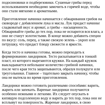
подосиновики и подберезовики. Сушеные грибы перед
использованием необходимо замочить в горячей воде, чтобы
они стали мягкими и ароматными.
Приготовление начинки начинается с обжаривания грибов на
сковороде с добавлением лука и масла. Лук придаст начинке
сладковатый вкус и аромат, а грибы – насыщенность.
Обжаривайте грибы до тех пор, пока не испарится вся влага, а
они не станут золотистыми. В конце можно добавить специи
по вкусу: соль, перец, а также свежую зелень – укроп или
петрушку, что придаст блюду свежести и яркости.
Когда тесто и начинка готовы, можно переходить к
формированию ландориков. Тесто раскатывается в тонкий
пласт, из которого вырезаются кружки. На каждый кружок
выкладывается небольшое количество грибной начинки,
после чего края теста защипываются, образуя полукруги или
треугольники. Главное – тщательно закрыть начинку, чтобы
она не вытекла во время приготовления.
Ландорики можно готовить различными способами: варить,
жарить или запекать. Вареные ландорики получаются
особенно нежными и легкими. Их следует опускать в
кипящую подсоленную воду и варить до тех пор, пока они не
всплывут на поверхность. Жареные ландорики, в свою