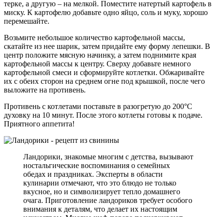
терке, а другую – на мелкой. Поместите натертый картофель в
миску. К картофелю добавьте одно яйцо, соль и муку, хорошо
перемешайте.
Возьмите небольшое количество картофельной массы,
скатайте из нее шарик, затем придайте ему форму лепешки. В
центр положите мясную начинку, а затем поднимите края
картофельной массы к центру. Сверху добавьте немного
картофельной смеси и сформируйте котлетки. Обжаривайте
их с обеих сторон на среднем огне под крышкой, после чего
выложите на противень.
Противень с котлетами поставьте в разогретую до 200°C
духовку на 10 минут. После этого котлеты готовы к подаче.
Приятного аппетита!
Ландорики, знакомые многим с детства, вызывают
ностальгические воспоминания о семейных
обедах и праздниках. Эксперты в области
кулинарии отмечают, что это блюдо не только
вкусное, но и символизирует тепло домашнего
очага. Приготовление ландориков требует особого
внимания к деталям, что делает их настоящим