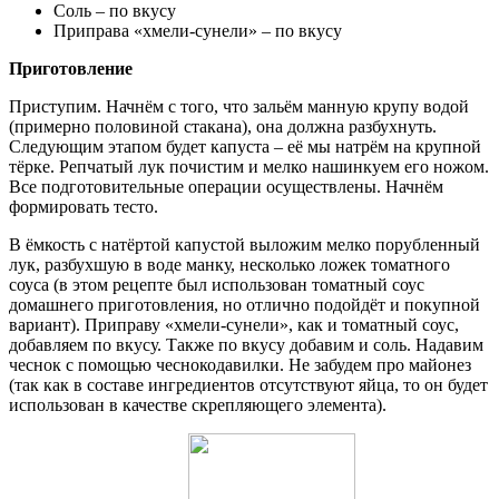
Соль – по вкусу
Приправа «хмели-сунели» – по вкусу
Приготовление
Приступим. Начнём с того, что зальём манную крупу водой
(примерно половиной стакана), она должна разбухнуть.
Следующим этапом будет капуста – её мы натрём на крупной
тёрке. Репчатый лук почистим и мелко нашинкуем его ножом.
Все подготовительные операции осуществлены. Начнём
формировать тесто.
В ёмкость с натёртой капустой выложим мелко порубленный
лук, разбухшую в воде манку, несколько ложек томатного
соуса (в этом рецепте был использован томатный соус
домашнего приготовления, но отлично подойдёт и покупной
вариант). Приправу «хмели-сунели», как и томатный соус,
добавляем по вкусу. Также по вкусу добавим и соль. Надавим
чеснок с помощью чеснокодавилки. Не забудем про майонез
(так как в составе ингредиентов отсутствуют яйца, то он будет
использован в качестве скрепляющего элемента).