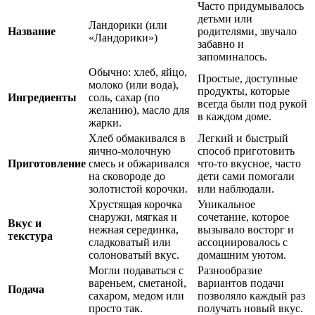
Часто придумывалось
детьми или
Ландорики (или
Название
родителями, звучало
«Ландорики»)
забавно и
запоминалось.
Обычно: хлеб, яйцо,
Простые, доступные
молоко (или вода),
продукты, которые
Ингредиенты
соль, сахар (по
всегда были под рукой
желанию), масло для
в каждом доме.
жарки.
Хлеб обмакивался в
Легкий и быстрый
яично-молочную
способ приготовить
Приготовление
смесь и обжаривался
что-то вкусное, часто
на сковороде до
дети сами помогали
золотистой корочки.
или наблюдали.
Хрустящая корочка
Уникальное
снаружи, мягкая и
сочетание, которое
Вкус и
нежная серединка,
вызывало восторг и
текстура
сладковатый или
ассоциировалось с
солоноватый вкус.
домашним уютом.
Могли подаваться с
Разнообразие
вареньем, сметаной,
вариантов подачи
Подача
сахаром, медом или
позволяло каждый раз
просто так.
получать новый вкус.