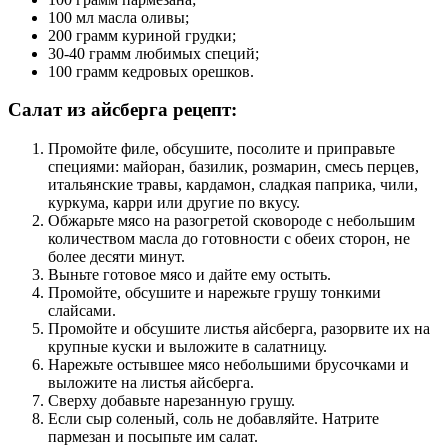
100 мл масла оливы;
200 грамм куриной грудки;
30-40 грамм любимых специй;
100 грамм кедровых орешков.
Салат из айсберга рецепт:
Промойте филе, обсушите, посолите и приправьте
специями: майоран, базилик, розмарин, смесь перцев,
итальянские травы, кардамон, сладкая паприка, чили,
куркума, карри или другие по вкусу.
Обжарьте мясо на разогретой сковороде с небольшим
количеством масла до готовности с обеих сторон, не
более десяти минут.
Выньте готовое мясо и дайте ему остыть.
Промойте, обсушите и нарежьте грушу тонкими
слайсами.
Промойте и обсушите листья айсберга, разорвите их на
крупные куски и выложите в салатницу.
Нарежьте остывшее мясо небольшими брусочками и
выложите на листья айсберга.
Сверху добавьте нарезанную грушу.
Если сыр соленый, соль не добавляйте. Натрите
пармезан и посыпьте им салат.