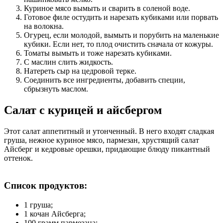
Куриное мясо вымыть и сварить в соленой воде.
Готовое филе остудить и нарезать кубиками или порвать
на волокна.
Огурец, если молодой, вымыть и порубить на маленькие
кубики. Если нет, то плод очистить сначала от кожуры.
Томаты вымыть и тоже нарезать кубиками.
С маслин слить жидкость.
Натереть сыр на цедровой терке.
Соединить все ингредиенты, добавить специи,
сбрызнуть маслом.
Салат с курицей и айсбергом
Этот салат аппетитный и утонченный. В него входят сладкая
груша, нежное куриное мясо, пармезан, хрустящий салат
Айсберг и кедровые орешки, придающие блюду пикантный
оттенок.
Список продуктов:
1 груша;
1 кочан Айсберга;
100 грамм пармезана;