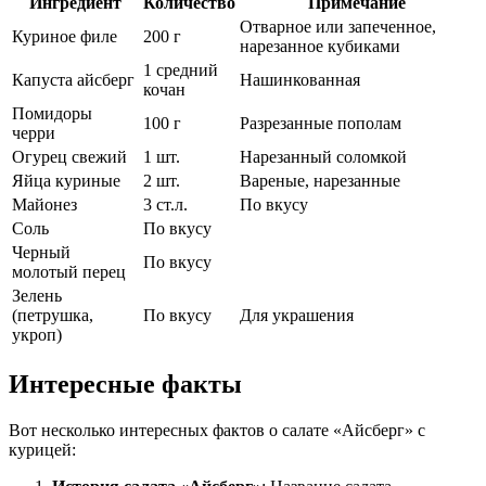
Ингредиент
Количество
Примечание
Отварное или запеченное,
Куриное филе
200 г
нарезанное кубиками
1 средний
Капуста айсберг
Нашинкованная
кочан
Помидоры
100 г
Разрезанные пополам
черри
Огурец свежий
1 шт.
Нарезанный соломкой
Яйца куриные
2 шт.
Вареные, нарезанные
Майонез
3 ст.л.
По вкусу
Соль
По вкусу
Черный
По вкусу
молотый перец
Зелень
(петрушка,
По вкусу
Для украшения
укроп)
Интересные факты
Вот несколько интересных фактов о салате «Айсберг» с
курицей: