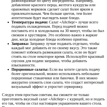
разнообразные по цвету ингредиенты. Например,
добавление красного перца, желтого кукурузы или
оранжевых морковок сделает салат более ярким и
привлекательным. Чем больше цветов, тем более
аппетитным будет выглядеть ваше блюдо.
Температура подачи:
Салат «Айсберг» лучше всего
подавать охлажденным. Перед подачей можно
поставить его в холодильник на 30 минут, чтобы он был
свежим и хрустящим. Это особенно важно в жаркие
дни, когда холодные блюда особенно приятны.
Заправка:
Заправку лучше подавать отдельно, чтобы
каждый мог добавить ее по своему вкусу. Это также
поможет избежать размокания салата, если он будет
стоять на столе некоторое время. Используйте красивый
соусник для подачи заправки, чтобы добавить
изысканности.
Порционные салаты:
Если вы хотите сделать подачу
более оригинальной, можно использовать небольшие
порционные стаканчики или баночки. В них можно
аккуратно уложить слои салата, что создаст интересный
визуальный эффект и упростит сервировку.
Следуя этим простым советам, вы сможете не только
приготовить вкусный салат «Айсберг» с курицей, но и подать
его так, чтобы он стал настоящим украшением вашего стола.