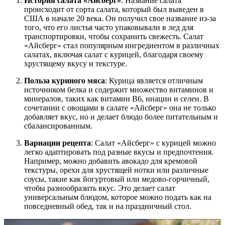
История салата «Айсберг»
: Название салата
происходит от сорта салата, который был выведен в
США в начале 20 века. Он получил свое название из-за
того, что его листья часто упаковывали в лед для
транспортировки, чтобы сохранить свежесть. Салат
«Айсберг» стал популярным ингредиентом в различных
салатах, включая салат с курицей, благодаря своему
хрустящему вкусу и текстуре.
Польза куриного мяса
: Курица является отличным
источником белка и содержит множество витаминов и
минералов, таких как витамин B6, ниацин и селен. В
сочетании с овощами в салате «Айсберг» она не только
добавляет вкус, но и делает блюдо более питательным и
сбалансированным.
Вариации рецепта
: Салат «Айсберг» с курицей можно
легко адаптировать под разные вкусы и предпочтения.
Например, можно добавить авокадо для кремовой
текстуры, орехи для хрустящей нотки или различные
соусы, такие как йогуртовый или медово-горчичный,
чтобы разнообразить вкус. Это делает салат
универсальным блюдом, которое можно подать как на
повседневный обед, так и на праздничный стол.