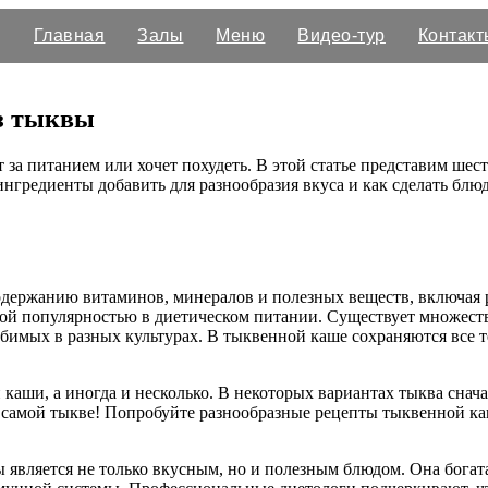
Главная
Залы
Меню
Видео-тур
Контакт
з тыквы
т за питанием или хочет похудеть. В этой статье представим ше
ингредиенты добавить для разнообразия вкуса и как сделать бл
держанию витаминов, минералов и полезных веществ, включая р
шой популярностью в диетическом питании. Существует множеств
бимых в разных культурах. В тыквенной каше сохраняются все т
аши, а иногда и несколько. В некоторых вариантах тыква сначал
 самой тыкве! Попробуйте разнообразные рецепты тыквенной каш
 является не только вкусным, но и полезным блюдом. Она богата