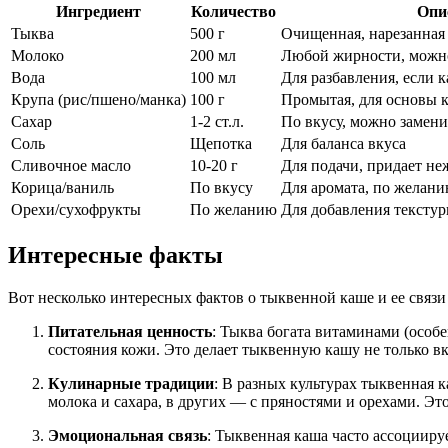
Ингредиент
Количество
Опи
Тыква
500 г
Очищенная, нарезанная
Молоко
200 мл
Любой жирности, можно
Вода
100 мл
Для разбавления, если 
Крупа (рис/пшено/манка)
100 г
Промытая, для основы 
Сахар
1-2 ст.л.
По вкусу, можно замен
Соль
Щепотка
Для баланса вкуса
Сливочное масло
10-20 г
Для подачи, придает не
Корица/ваниль
По вкусу
Для аромата, по желан
Орехи/сухофрукты
По желанию
Для добавления текстур
Интересные факты
Вот несколько интересных фактов о тыквенной каше и ее связи
Питательная ценность
: Тыква богата витаминами (осо
состояния кожи. Это делает тыквенную кашу не только в
Кулинарные традиции
: В разных культурах тыквенная 
молока и сахара, в других — с пряностями и орехами. Эт
Эмоциональная связь
: Тыквенная каша часто ассоцииру