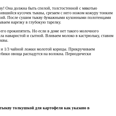
ву! Она должна быть спелой, толстостенной с мякотью
вившийся кусочек тыквы, срезаем с него ножом кожуру тонким
нений. После сушим тыкву бумажными кухонными полотенцами
ваем нарезку в глубокую тарелку.
его прокипятить. Но если в доме нет такого молочного
ыла наваристой и сытной. Вливаем молоко в кастрюльку, ставим
ыквы.
ар и 1/3 чайной ложки молотой корицы. Прикручиваем
кубики овоща распадутся на волокна. Периодически
ю тыкву толкушкой для картофеля как указано в