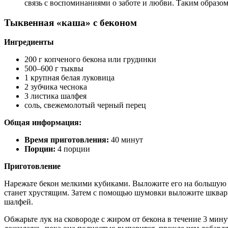
связь с воспоминаниями о заботе и любви. Таким образо
Тыквенная «каша» с беконом
Ингредиенты
200 г копченого бекона или грудинки
500–600 г тыквы
1 крупная белая луковица
2 зубчика чеснока
3 листика шалфея
соль, свежемолотый черный перец
Общая информация:
Время приготовления:
40 минут
Порции:
4 порции
Приготовление
Нарежьте бекон мелкими кубиками. Выложите его на большую с
станет хрустящим. Затем с помощью шумовки выложите шкварки
шалфей.
Обжарьте лук на сковороде с жиром от бекона в течение 3 мину