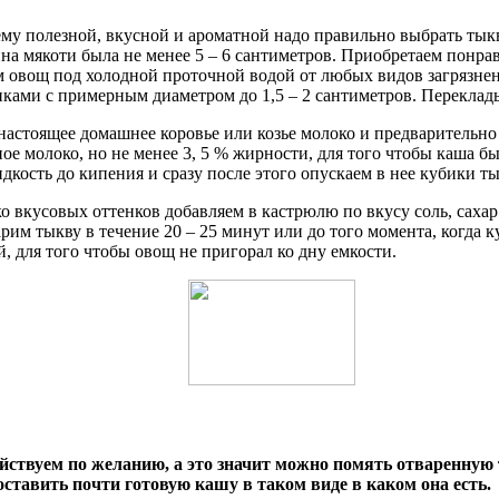
ему полезной, вкусной и ароматной надо правильно выбрать тык
на мякоти была не менее 5 – 6 сантиметров. Приобретаем понра
ем овощ под холодной проточной водой от любых видов загряз
иками с примерным диаметром до 1,5 – 2 сантиметров. Переклады
астоящее домашнее коровье или козье молоко и предварительно 
ое молоко, но не менее 3, 5 % жирности, для того чтобы каша б
дкость до кипения и сразу после этого опускаем в нее кубики т
ко вкусовых оттенков добавляем в кастрюлю по вкусу соль, сах
им тыкву в течение 20 – 25 минут или до того момента, когда 
 для того чтобы овощ не пригорал ко дну емкости.
действуем по желанию, а это значит можно помять отваренну
оставить почти готовую кашу в таком виде в каком она есть.