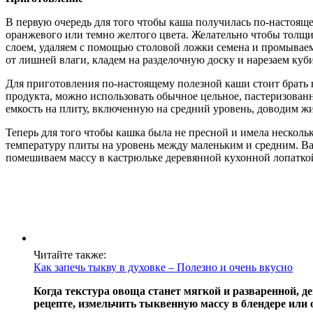
В первую очередь для того чтобы каша получилась по-настоящ
оранжевого или темно желтого цвета. Желательно чтобы толщи
слоем, удаляем с помощью столовой ложки семена и промыва
от лишней влаги, кладем на разделочную доску и нарезаем куб
Для приготовления по-настоящему полезной каши стоит брать н
продукта, можно использовать обычное цельное, пастеризованн
емкость на плиту, включенную на средний уровень, доводим жи
Теперь для того чтобы кашка была не пресной и имела несколь
температуру плиты на уровень между маленьким и средним. Вар
помешиваем массу в кастрюльке деревянной кухонной лопаткой,
Читайте также:
Как запечь тыкву в духовке – Полезно и очень вкусно
Когда текстура овоща станет мягкой и разваренной, 
рецепте, измельчить тыквенную массу в блендере или 