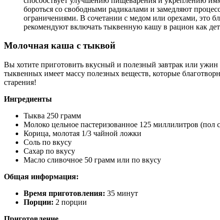
способствует улучшению пищеварения и укреплению имм
бороться со свободными радикалами и замедляют процесс
ограничениями. В сочетании с медом или орехами, это б
рекомендуют включать тыквенную кашу в рацион как детя
Молочная каша с тыквой
Вы хотите приготовить вкусный и полезный завтрак или ужин д
тыквенных имеет массу полезных веществ, которые благотворно
старения!
Ингредиенты
Тыква 250 грамм
Молоко цельное пастеризованное 125 миллилитров (пол с
Корица, молотая 1/3 чайной ложки
Соль по вкусу
Сахар по вкусу
Масло сливочное 50 грамм или по вкусу
Общая информация:
Время приготовления:
35 минут
Порции:
2 порции
Приготовление