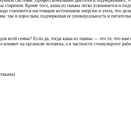
унной системы. Профессиональные диетологи подчеркивают, чт
ы старения. Кроме того, каша из тыквы легко усваивается и по
людо становится настоящим источником энергии и уюта, что дел
м, так и взрослым, подчеркивая ее универсальность и питатель
ля всей семьи? Если да, тогда каша из тыквы — это то, что вам
 влияют на организм человека, а в частности стимулируют рабо
такана)