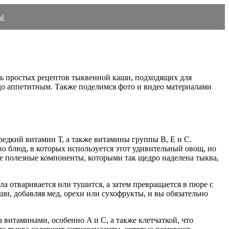
ы
сть простых рецептов тыквенной каши, подходящих для
юдо аппетитным. Также поделимся фото и видео материалами
едкий витамин Т, а также витамины группы В, Е и С.
о блюд, в которых используется этот удивительный овощ, но
е полезные компоненты, которыми так щедро наделена тыква,
а отваривается или тушится, а затем превращается в пюре с
и, добавляя мед, орехи или сухофрукты, и вы обязательно
 витаминами, особенно A и C, а также клетчаткой, что