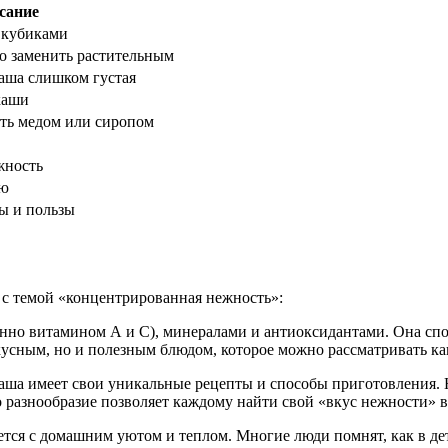
сание
 кубиками
 заменить растительным
каша слишком густая
каши
ить медом или сиропом
жность
ию
ы и пользы
 с темой «концентрированная нежность»:
бенно витамином А и С), минералами и антиоксидантами. Она с
кусным, но и полезным блюдом, которое можно рассматривать ка
каша имеет свои уникальные рецепты и способы приготовления. 
о разнообразие позволяет каждому найти свой «вкус нежности» 
ется с домашним уютом и теплом. Многие люди помнят, как в де