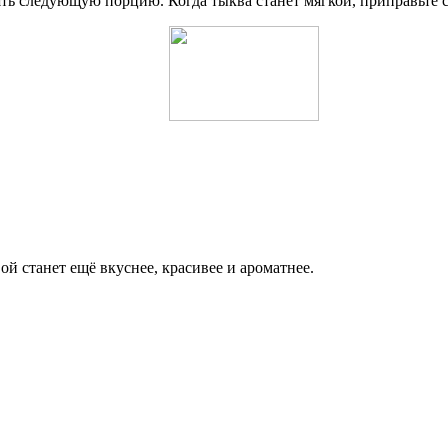
ть следующую порцию. Когда тыква станет мягкой, приправьте со
ой станет ещё вкуснее, красивее и ароматнее.