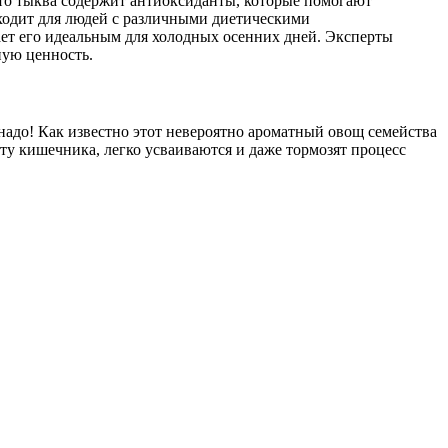
о тыква содержит антиоксиданты, которые помогают
дходит для людей с различными диетическими
ает его идеальным для холодных осенних дней. Эксперты
ную ценность.
 надо! Как известно этот невероятно ароматный овощ семейства
ту кишечника, легко усваиваются и даже тормозят процесс