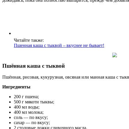
дожидаясь, пока она полностью выпарится, прежде чем добавля
Читайте также:
Пшенная каша с тыквой – вкуснее не бывает!
Пшённая каша с тыквой
Пшённая, рисовая, кукурузная, овсяная или манная каша с тыкв
Ингредиенты
200 г пшена;
500 г мякоти тыквы;
400 мл воды;
400 мл молока;
соль — по вкусу;
сахар — по вкусу;
2 столовые ложки сливочного масла.