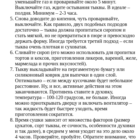
уменьшайте газ и проваривайте около 5 минут.
Выключайте газ, ждите остывания тыквы. В идеале –
полдня. Минимум – 2-3 часа.
Снова доводите до кипения, чуть проваривайте,
выключайте. Как правило, двух подобных подходов
достаточно – тыква должна пропитаться сиропом и
стать мягкой, но не превратиться в пюре и превосходно
держать форму. Иногда требуется третий подход – если
тыква очень плотная и суховатая.
Сливайте сироп (его можно использовать для пропитки
тортов и кексов, приготовления ликеров, варений, желе,
мармелада и прочих вкусностей).
Тыкву выкладывайте на пергаментную бумагу или
силиконовый коврик для выпечки в один слой.
Оптимально – если между кусочками будет небольшое
расстояние. Ну, и все, активные действия на этом
заканчиваются. Противень ставите в духовку,
температура – 100-120 градусов, не больше. Иногда
можно приоткрывать дверцу и включать вентилятор –
так жидкость будет быстрее уходить, время
приготовления сократится.
Время сушки зависит от множества факторов (размер
цукатов, сорт тыквы, ее сочность, особенности духовки
и так далее), в среднем у меня уходит на это дело около
4 часов. Проверяйте, пробуйте. Обратите внимание, что