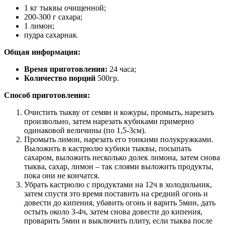
1 кг тыквы очищенной;
200-300 г сахара;
1 лимон;
пудра сахарная.
Общая информация:
Время приготовления:
24 часа;
Количество порций
500гр.
Способ приготовления:
Очистить тыкву от семян и кожуры, промыть, нарезать
произвольно, затем нарезать кубиками примерно
одинаковой величины (по 1,5-3см).
Промыть лимон, нарезать его тонкими полукружками.
Выложить в кастрюлю кубики тыквы, посыпать
сахаром, выложить несколько долек лимона, затем снова
тыква, сахар, лимон – так слоями выложить продукты,
пока они не кончатся.
Убрать кастрюлю с продуктами на 12ч в холодильник,
затем спустя это время поставить на средний огонь и
довести до кипения, убавить огонь и варить 5мин, дать
остыть около 3-4ч, затем снова довести до кипения,
проварить 5мин и выключить плиту, если тыква после