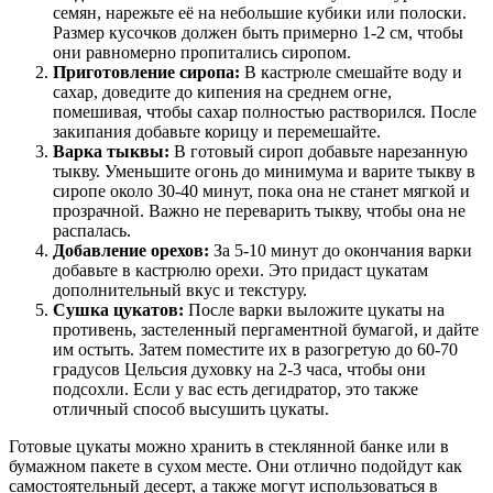
семян, нарежьте её на небольшие кубики или полоски.
Размер кусочков должен быть примерно 1-2 см, чтобы
они равномерно пропитались сиропом.
Приготовление сиропа:
В кастрюле смешайте воду и
сахар, доведите до кипения на среднем огне,
помешивая, чтобы сахар полностью растворился. После
закипания добавьте корицу и перемешайте.
Варка тыквы:
В готовый сироп добавьте нарезанную
тыкву. Уменьшите огонь до минимума и варите тыкву в
сиропе около 30-40 минут, пока она не станет мягкой и
прозрачной. Важно не переварить тыкву, чтобы она не
распалась.
Добавление орехов:
За 5-10 минут до окончания варки
добавьте в кастрюлю орехи. Это придаст цукатам
дополнительный вкус и текстуру.
Сушка цукатов:
После варки выложите цукаты на
противень, застеленный пергаментной бумагой, и дайте
им остыть. Затем поместите их в разогретую до 60-70
градусов Цельсия духовку на 2-3 часа, чтобы они
подсохли. Если у вас есть дегидратор, это также
отличный способ высушить цукаты.
Готовые цукаты можно хранить в стеклянной банке или в
бумажном пакете в сухом месте. Они отлично подойдут как
самостоятельный десерт, а также могут использоваться в