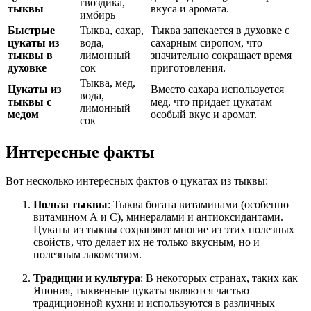
гвоздика,
тыквы
вкуса и аромата.
имбирь
Быстрые
Тыква, сахар,
Тыква запекается в духовке с
цукаты из
вода,
сахарным сиропом, что
тыквы в
лимонный
значительно сокращает время
духовке
сок
приготовления.
Тыква, мед,
Цукаты из
Вместо сахара используется
вода,
тыквы с
мед, что придает цукатам
лимонный
медом
особый вкус и аромат.
сок
Интересные факты
Вот несколько интересных фактов о цукатах из тыквы:
Польза тыквы
: Тыква богата витаминами (особенно
витамином А и С), минералами и антиоксидантами.
Цукаты из тыквы сохраняют многие из этих полезных
свойств, что делает их не только вкусным, но и
полезным лакомством.
Традиции и культура
: В некоторых странах, таких как
Япония, тыквенные цукаты являются частью
традиционной кухни и используются в различных