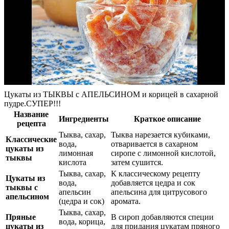
Цукаты из ТЫКВЫ с АПЕЛЬСИНОМ и корицей в сахарной
пудре.СУПЕР!!!
Название
Ингредиенты
Краткое описание
рецепта
Тыква, сахар,
Тыква нарезается кубиками,
Классические
вода,
отваривается в сахарном
цукаты из
лимонная
сиропе с лимонной кислотой,
тыквы
кислота
затем сушится.
Тыква, сахар,
К классическому рецепту
Цукаты из
вода,
добавляется цедра и сок
тыквы с
апельсин
апельсина для цитрусового
апельсином
(цедра и сок)
аромата.
Тыква, сахар,
Пряные
В сироп добавляются специи
вода, корица,
цукаты из
для придания цукатам пряного