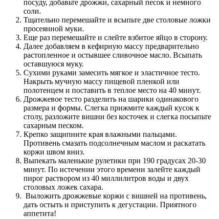
посуду, добавьте дрожжи, сахарный песок и немного
соли.
Тщательно перемешайте и всыпьте две столовые ложки
просеянной муки.
Еще раз перемешайте и слейте взбитое яйцо в сторону.
Далее добавляем в кефирную массу предварительно
растопленное и остывшее сливочное масло. Всыпать
оставшуюся муку.
Сухими руками замесить мягкое и эластичное тесто.
Накрыть мучную массу пищевой пленкой или
полотенцем и поставить в теплое место на 40 минут.
Дрожжевое тесто разделить на шарики одинакового
размера и формы. Слегка прижмите каждый кусок к
столу, разложите вишни без косточек и слегка посыпьте
сахарным песком.
Крепко защипните края влажными пальцами.
Противень смазать подсолнечным маслом и раскатать
коржи швом вниз.
Выпекать маленькие рулетики при 190 градусах 20-30
минут. По истечении этого времени залейте каждый
пирог раствором из 40 миллилитров воды и двух
столовых ложек сахара.
Выложить дрожжевые коржи с вишней на противень,
дать остыть и приступить к дегустации. Приятного
аппетита!