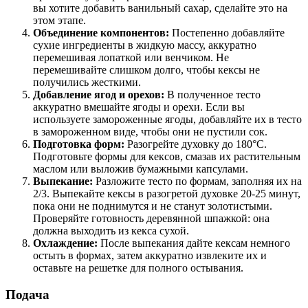
вы хотите добавить ванильный сахар, сделайте это на
этом этапе.
Объединение компонентов:
Постепенно добавляйте
сухие ингредиенты в жидкую массу, аккуратно
перемешивая лопаткой или венчиком. Не
перемешивайте слишком долго, чтобы кексы не
получились жесткими.
Добавление ягод и орехов:
В полученное тесто
аккуратно вмешайте ягоды и орехи. Если вы
используете замороженные ягоды, добавляйте их в тесто
в замороженном виде, чтобы они не пустили сок.
Подготовка форм:
Разогрейте духовку до 180°C.
Подготовьте формы для кексов, смазав их растительным
маслом или выложив бумажными капсулами.
Выпекание:
Разложите тесто по формам, заполняя их на
2/3. Выпекайте кексы в разогретой духовке 20-25 минут,
пока они не поднимутся и не станут золотистыми.
Проверяйте готовность деревянной шпажкой: она
должна выходить из кекса сухой.
Охлаждение:
После выпекания дайте кексам немного
остыть в формах, затем аккуратно извлеките их и
оставьте на решетке для полного остывания.
Подача