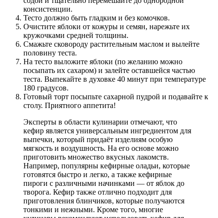
содой и тщательно перемешайте до однородной
консистенции.
Тесто должно быть гладким и без комочков.
Очистите яблоки от кожуры и семян, нарежьте их
кружочками средней толщины.
Смажьте сковороду растительным маслом и вылейте
половину теста.
На тесто выложите яблоки (по желанию можно
посыпать их сахаром) и залейте оставшейся частью
теста. Выпекайте в духовке 40 минут при температуре
180 градусов.
Готовый торт посыпьте сахарной пудрой и подавайте к
столу. Приятного аппетита!
Эксперты в области кулинарии отмечают, что
кефир является универсальным ингредиентом для
выпечки, который придаёт изделиям особую
мягкость и воздушность. На его основе можно
приготовить множество вкусных лакомств.
Например, популярны кефирные оладьи, которые
готовятся быстро и легко, а также кефирные
пироги с различными начинками — от яблок до
творога. Кефир также отлично подходит для
приготовления блинчиков, которые получаются
тонкими и нежными. Кроме того, многие