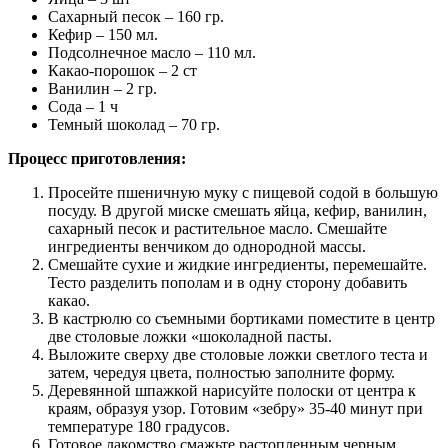
Сахарный песок – 160 гр.
Кефир – 150 мл.
Подсолнечное масло – 110 мл.
Какао-порошок – 2 ст
Ванилин – 2 гр.
Сода – 1 ч
Темный шоколад – 70 гр.
Процесс приготовления:
Просейте пшеничную муку с пищевой содой в большую
посуду. В другой миске смешать яйца, кефир, ванилин,
сахарный песок и растительное масло. Смешайте
ингредиенты венчиком до однородной массы.
Смешайте сухие и жидкие ингредиенты, перемешайте.
Тесто разделить пополам и в одну сторону добавить
какао.
В кастрюлю со съемными бортиками поместите в центр
две столовые ложки «шоколадной пасты.
Выложите сверху две столовые ложки светлого теста и
затем, чередуя цвета, полностью заполните форму.
Деревянной шпажкой нарисуйте полоски от центра к
краям, образуя узор. Готовим «зебру» 35-40 минут при
температуре 180 градусов.
Готовое лакомство смажьте растопленным черным