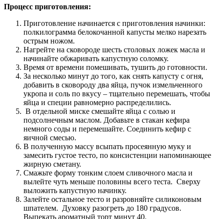
Процесс приготовления:
Приготовление начинается с приготовления начинки:
полкилограмма белокочанной капусты мелко нарезать
острым ножом.
Нагрейте на сковороде шесть столовых ложек масла и
начинайте обжаривать капустную соломку.
Время от времени помешивать, тушить до готовности.
За несколько минут до того, как снять капусту с огня,
добавить в сковороду два яйца, пучок измельченного
укропа и соль по вкусу – тщательно перемешать, чтобы
яйца и специи равномерно распределились.
В отдельной миске смешайте яйца с солью и
подсолнечным маслом. Добавьте в стакан кефира
немного соды и перемешайте. Соединить кефир с
яичной смесью.
В полученную массу всыпать просеянную муку и
замесить густое тесто, по консистенции напоминающее
жирную сметану.
Смажьте форму тонким слоем сливочного масла и
вылейте чуть меньше половины всего теста. Сверху
выложить капустную начинку.
Залейте остальное тесто и разровняйте силиконовым
шпателем. Духовку разогреть до 180 градусов.
Выпекать ароматный торт минут 40.