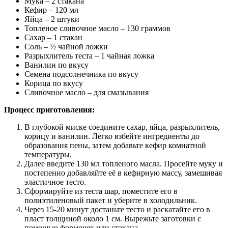
Мука – 2 стакана
Кефир – 120 мл
Яйца – 2 штуки
Топленое сливочное масло – 130 граммов
Сахар – 1 стакан
Соль – ½ чайной ложки
Разрыхлитель теста – 1 чайная ложка
Ванилин по вкусу
Семена подсолнечника по вкусу
Корица по вкусу
Сливочное масло – для смазывания
Процесс приготовления:
В глубокой миске соедините сахар, яйца, разрыхлитель,
корицу и ванилин. Легко взбейте ингредиенты до
образования пены, затем добавьте кефир комнатной
температуры.
Далее введите 130 мл топленого масла. Просейте муку и
постепенно добавляйте её в кефирную массу, замешивая
эластичное тесто.
Сформируйте из теста шар, поместите его в
полиэтиленовый пакет и уберите в холодильник.
Через 15-20 минут достаньте тесто и раскатайте его в
пласт толщиной около 1 см. Вырежьте заготовки с
помощью формочек или стакана.