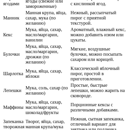
ягоды (свежие или
ягодами
с кислинкой ягод.
замороженные)
Манная крупа, яйца,
Нежный, рассыпчатый
Манник
сахар, мука (по
пирог с приятной
желанию)
текстурой.
Мука, яйца, сахар,
Ароматный, влажный кекс,
Кекс
масло/маргарин,
можно добавить изюм или
ванилин
цукаты.
Мука, яйца, сахар,
Мягкие, воздушные
масло/маргарин,
Булочки
булочки, можно посыпать
дрожжи (по
сахаром или корицей.
желанию)
Классический яблочный
Мука, яйца, сахар,
Шарлотка
пирог, простой в
яблоки
приготовлении.
Простые, быстрые
Мука, соль, сахар (по
Лепешки
лепешки, можно жарить на
желанию)
сковороде.
Мука, яйца, сахар,
Порционные кексы с
Маффины
масло/маргарин,
различными добавками.
шоколад/фрукты
Нежная, сытная запеканка,
Запеканка
Творог, яйца, сахар,
отличный вариант для
творожная
манная крупа/мука
завтрака или полдника.