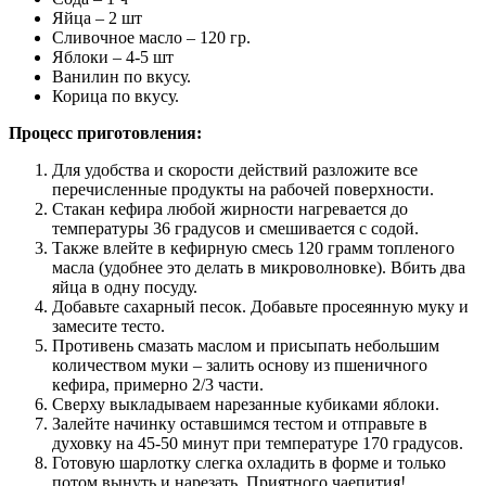
Яйца – 2 шт
Сливочное масло – 120 гр.
Яблоки – 4-5 шт
Ванилин по вкусу.
Корица по вкусу.
Процесс приготовления:
Для удобства и скорости действий разложите все
перечисленные продукты на рабочей поверхности.
Стакан кефира любой жирности нагревается до
температуры 36 градусов и смешивается с содой.
Также влейте в кефирную смесь 120 грамм топленого
масла (удобнее это делать в микроволновке). Вбить два
яйца в одну посуду.
Добавьте сахарный песок. Добавьте просеянную муку и
замесите тесто.
Противень смазать маслом и присыпать небольшим
количеством муки – залить основу из пшеничного
кефира, примерно 2/3 части.
Сверху выкладываем нарезанные кубиками яблоки.
Залейте начинку оставшимся тестом и отправьте в
духовку на 45-50 минут при температуре 170 градусов.
Готовую шарлотку слегка охладить в форме и только
потом вынуть и нарезать. Приятного чаепития!