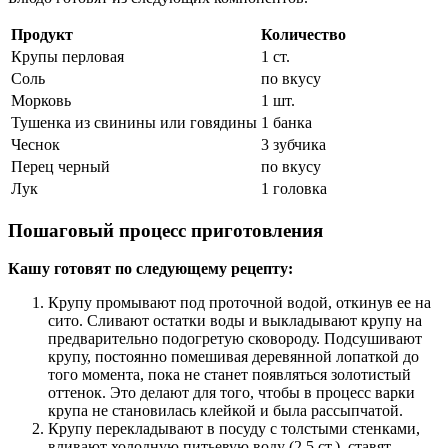
Продукт
Количество
Крупы перловая
1 ст.
Соль
по вкусу
Морковь
1 шт.
Тушенка из свинины или говядины
1 банка
Чеснок
3 зубчика
Перец черный
по вкусу
Лук
1 головка
Пошаговый процесс приготовления
Кашу готовят по следующему рецепту:
Крупу промывают под проточной водой, откинув ее на
сито. Сливают остатки воды и выкладывают крупу на
предварительно подогретую сковороду. Подсушивают
крупу, постоянно помешивая деревянной лопаткой до
того момента, пока не станет появляться золотистый
оттенок. Это делают для того, чтобы в процесс варки
крупа не становилась клейкой и была рассыпчатой.
Крупу перекладывают в посуду с толстыми стенками,
вливают холодную питьевую воду (2,5 ст.), ставят