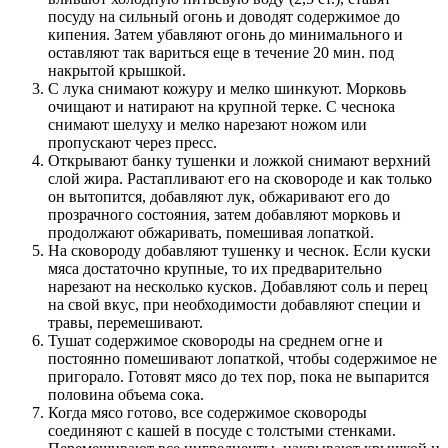
посуду на сильный огонь и доводят содержимое до
кипения. Затем убавляют огонь до минимального и
оставляют так вариться еще в течение 20 мин. под
накрытой крышкой.
С лука снимают кожуру и мелко шинкуют. Морковь
очищают и натирают на крупной терке. С чеснока
снимают шелуху и мелко нарезают ножом или
пропускают через пресс.
Открывают банку тушенки и ложкой снимают верхний
слой жира. Растапливают его на сковороде и как только
он вытопится, добавляют лук, обжаривают его до
прозрачного состояния, затем добавляют морковь и
продолжают обжаривать, помешивая лопаткой.
На сковороду добавляют тушенку и чеснок. Если куски
мяса достаточно крупные, то их предварительно
нарезают на несколько кусков. Добавляют соль и перец
на свой вкус, при необходимости добавляют специи и
травы, перемешивают.
Тушат содержимое сковороды на среднем огне и
постоянно помешивают лопаткой, чтобы содержимое не
пригорало. Готовят мясо до тех пор, пока не выпарится
половина объема сока.
Когда мясо готово, все содержимое сковороды
соединяют с кашей в посуде с толстыми стенками.