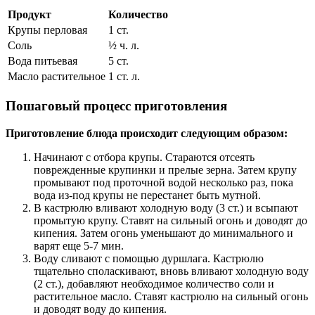
Продукт
Количество
Крупы перловая
1 ст.
Соль
½ ч. л.
Вода питьевая
5 ст.
Масло растительное
1 ст. л.
Пошаговый процесс приготовления
Приготовление блюда происходит следующим образом:
Начинают с отбора крупы. Стараются отсеять
поврежденные крупинки и прелые зерна. Затем крупу
промывают под проточной водой несколько раз, пока
вода из-под крупы не перестанет быть мутной.
В кастрюлю вливают холодную воду (3 ст.) и всыпают
промытую крупу. Ставят на сильный огонь и доводят до
кипения. Затем огонь уменьшают до минимального и
варят еще 5-7 мин.
Воду сливают с помощью дуршлага. Кастрюлю
тщательно споласкивают, вновь вливают холодную воду
(2 ст.), добавляют необходимое количество соли и
растительное масло. Ставят кастрюлю на сильный огонь
и доводят воду до кипения.