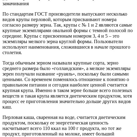
По стандартам ГОСТ производители выпускают несколько
видов крупы перловой, которым присваивают номера
согласно размеру зерна. Так, крупы с № 1 и 2 являются самые
крупные экземплярами овальной формы с темной полосой по
середине. Крупы с присвоенным номером 3, 4 и 5 – это
экземпляры мелкого зерна круглой формы. Пользователи
используют наименования, сложившиеся в начале прошлого
столетия.
Тогда обычным зерном называли крупные сорта, зерно
среднего размера было «голландским», а мелкие экземпляры
зерен получали название «руаяль», поскольку были самыми
ценными. Со временем поменялось отношение к понятию о
правильном питании и сегодня наиболее ценной считается
крупная крупа. Именно в таком зерне больше всего полезных
веществ и такая крупа является диетическим продуктом, хотя
процесс ее приготовления значительно дольше других видов
каш.
Перловая каша, сваренная на воде, считается диетическим
продуктом, поскольку ее энергетическая ценность
насчитывает всего 110 ккал на 100 г продукта, но тот же
продукт, приготовленный на молоке, имеет больший