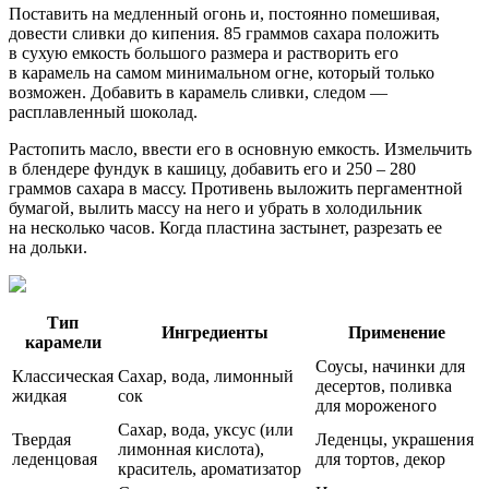
Поставить на медленный огонь и, постоянно помешивая,
довести сливки до кипения. 85 граммов сахара положить
в сухую емкость большого размера и растворить его
в карамель на самом минимальном огне, который только
возможен. Добавить в карамель сливки, следом —
расплавленный шоколад.
Растопить масло, ввести его в основную емкость. Измельчить
в блендере фундук в кашицу, добавить его и 250 – 280
граммов сахара в массу. Противень выложить пергаментной
бумагой, вылить массу на него и убрать в холодильник
на несколько часов. Когда пластина застынет, разрезать ее
на дольки.
Тип
Ингредиенты
Применение
карамели
Соусы, начинки для
Классическая
Сахар, вода, лимонный
десертов, поливка
жидкая
сок
для мороженого
Сахар, вода, уксус (или
Твердая
Леденцы, украшения
лимонная кислота),
леденцовая
для тортов, декор
краситель, ароматизатор