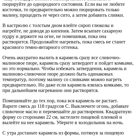
пюрируйте до однородного состояния. Если вы не любите
косточки, то предварительно можно пюрировать только
малину, процедить ее через сито, а затем добавить сливки.
В кастрюлю с толстым дном влейте сироп глюкозы и
нагрейте, не доводя до кипения. Затем всыпьте сахарную
пудру и держите на огне, не помешивая, пока она
растворится. Продолжайте нагревать, пока смесь не станет
красивого темно-янтарного оттенка.
Очень аккуратно вылить в карамель сразу все сливочно-
малиновое пюре, карамель сразу затвердеет и пойдет комками,
но это нормально. Чтобы избежать затвердения, карамель и
малиново-сливочное пюре должно быть одинаковых
температур, поэтому малину со сливками можно нагреть
предварительно. Но даже если карамель взялась комками, то
при дальнейшем нагревании они растворятся.
Помешивайте до тех пор, пока вся карамель не растает.
Варите смесь до 118 градусов С. Выключите огонь, добавьте
сливочное масло и перемешайте до растворения. Квадратную
форму со сторонами 22 см, застелите пищевой пленкой и
вылейте на нее карамель. Уберите в холодильник на ночь.
С утра достаньте карамель из формы, потянув за пищевую