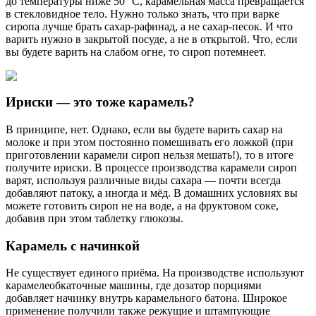
до температуры ниже 50 °C, карамельная масса превращается
в стекловидное тело. Нужно только знать, что при варке
сиропа лучше брать сахар-рафинад, а не сахар-песок. И что
варить нужно в закрытой посуде, а не в открытой. Что, если
вы будете варить на слабом огне, то сироп потемнеет.
Ириски — это тоже карамель?
В принципе, нет. Однако, если вы будете варить сахар на
молоке и при этом постоянно помешивать его ложкой (при
приготовлении карамели сироп нельзя мешать!), то в итоге
получите ириски. В процессе производства карамели сироп
варят, используя различные виды сахара — почти всегда
добавляют патоку, а иногда и мёд. В домашних условиях вы
можете готовить сироп не на воде, а на фруктовом соке,
добавив при этом таблетку глюкозы.
Карамель с начинкой
Не существует единого приёма. На производстве используют
карамелеобкаточные машины, где дозатор порциями
добавляет начинку внутрь карамельного батона. Широкое
применение получили также режущие и штампующие