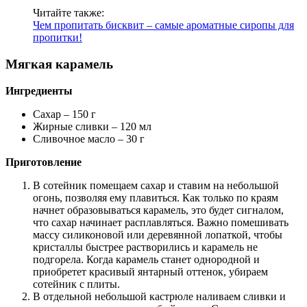
Читайте также:
Чем пропитать бисквит – самые ароматные сиропы для
пропитки!
Мягкая карамель
Ингредиенты
Сахар – 150 г
Жирные сливки – 120 мл
Сливочное масло – 30 г
Приготовление
В сотейник помещаем сахар и ставим на небольшой
огонь, позволяя ему плавиться. Как только по краям
начнет образовываться карамель, это будет сигналом,
что сахар начинает расплавляться. Важно помешивать
массу силиконовой или деревянной лопаткой, чтобы
кристаллы быстрее растворились и карамель не
подгорела. Когда карамель станет однородной и
приобретет красивый янтарный оттенок, убираем
сотейник с плиты.
В отдельной небольшой кастрюле наливаем сливки и