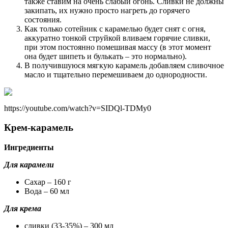
также ставим на очень слабый огонь. Сливки не должны
закипать, их нужно просто нагреть до горячего
состояния.
Как только сотейник с карамелью будет снят с огня,
аккуратно тонкой струйкой вливаем горячие сливки,
при этом постоянно помешивая массу (в этот момент
она будет шипеть и булькать – это нормально).
В получившуюся мягкую карамель добавляем сливочное
масло и тщательно перемешиваем до однородности.
https://youtube.com/watch?v=SIDQl-TDMy0
Крем-карамель
Ингредиенты
Для карамели
Сахар – 160 г
Вода – 60 мл
Для крема
сливки (33-35%) – 300 мл