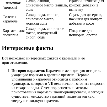
Сахар, сливки,
Ириски, начинки для
Сливочная
сливочное масло, ваниль,
конфет, добавки в
(ириски)
соль
выпечку
Сахар, вода, сливки,
Соусы для десертов,
Соленая
сливочное масло,
начинки для конфет,
карамель
морская соль
добавки к кофе
Сахар, вода, сливочное
Карамель для
Покрытие для
масло, кукурузный
попкорна
попкорна, орехов
сироп, сода
Интересные факты
Вот несколько интересных фактов о карамели и её
приготовлении:
История карамели
: Карамель имеет долгую историю,
уходящую корнями в древние времена. Первые
упоминания о карамели относятся к арабским
кулинарам, которые в VII веке начали готовить сладости
из сахара и воды. С тех пор рецепты и методы
приготовления карамели эволюционировали, и сегодня
существует множество вариаций, включая мягкую,
твердую и жидкую карамель.