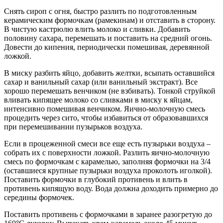
Снять сироп с огня, быстро разлить по подготовленным
керамическим формочкам (рамекинам) и отставить в сторону.
В чистую кастрюлю влить молоко и сливки. Добавить
половину сахара, перемешать и поставить на средний огонь.
Довести до кипения, периодически помешивая, деревянной
ложкой.
В миску разбить яйцо, добавить желтки, всыпать оставшийся
сахар и ванильный сахар (или ванильный экстракт). Все
хорошо перемешать венчиком (не взбивать). Тонкой струйкой
вливать кипящее молоко со сливками в миску к яйцам,
интенсивно помешивая венчиком. Яично-молочную смесь
процедить через сито, чтобы избавиться от образовавшихся
при перемешивании пузырьков воздуха.
Если в процеженной смеси все еще есть пузырьки воздуха –
собрать их с поверхности ложкой. Разлить яично-молочную
смесь по формочкам с карамелью, заполняя формочки на 3/4
(оставшиеся крупные пузырьки воздуха проколоть иголкой).
Поставить формочки в глубокий противень и влить в
противень кипящую воду. Вода должна доходить примерно до
середины формочек.
Поставить противень с формочками в заранее разогретую до