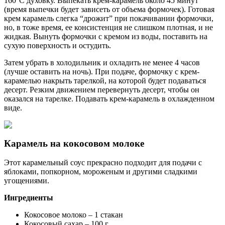
160°C духовку. Выпекать крем-карамель около 45 минут
(время выпечки будет зависеть от объема формочек). Готовая
крем карамель слегка “дрожит” при покачивании формочки,
но, в тоже время, ее консистенция не слишком плотная, и не
жидкая. Вынуть формочки с кремом из воды, поставить на
сухую поверхность и остудить.
Затем убрать в холодильник и охладить не менее 4 часов
(лучше оставить на ночь). При подаче, формочку с крем-
карамелью накрыть тарелкой, на которой будет подаваться
десерт. Резким движением перевернуть десерт, чтобы он
оказался на тарелке. Подавать крем-карамель в охлажденном
виде.
Карамель на кокосовом молоке
Этот карамельный соус прекрасно подходит для подачи с
яблоками, попкорном, мороженым и другими сладкими
угощениями.
Ингредиенты
Кокосовое молоко – 1 стакан
Кокосовый сахар – 100 г