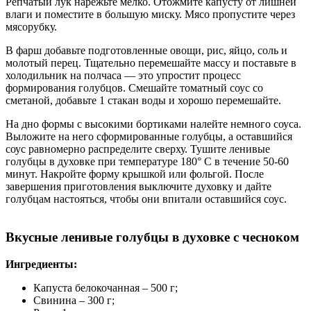
Репчатый лук нарежьте мелко. Отожмите капусту от лишней
влаги и поместите в большую миску. Мясо пропустите через
мясорубку.
В фарш добавьте подготовленные овощи, рис, яйцо, соль и
молотый перец. Тщательно перемешайте массу и поставьте в
холодильник на полчаса — это упростит процесс
формирования голубцов. Смешайте томатный соус со
сметаной, добавьте 1 стакан воды и хорошо перемешайте.
На дно формы с высокими бортиками налейте немного соуса.
Выложите на него сформированные голубцы, а оставшийся
соус равномерно распределите сверху. Тушите ленивые
голубцы в духовке при температуре 180° С в течение 50-60
минут. Накройте форму крышкой или фольгой. После
завершения приготовления выключите духовку и дайте
голубцам настояться, чтобы они впитали оставшийся соус.
Вкусные ленивые голубцы в духовке с чесноком
Ингредиенты
:
Капуста белокочанная – 500 г;
Свинина – 300 г;