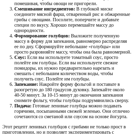
помешивая, чтобы овощи не пригорели.
Смешивание ингредиентов:
В глубокой миске
соедините мясной фарш, отваренный рис и обжаренные
грибы с овощами. Посолите, поперчите и добавьте
специи по вкусу. Хорошо перемешайте массу до
однородности.
Формирование голубцов:
Выложите полученную
массу в форму для запекания, равномерно распределяя
ее по дну. Сформируйте небольшие «голубцы» или
просто разровняйте массу, чтобы она была равномерной.
Соус:
Если вы используете томатный соус, просто
полейте им голубцы. Если вы используете свежие
помидоры, их нужно предварительно нарезать и
смешать с небольшим количеством воды, чтобы
получить соус. Полейте им голубцы.
Запекание:
Накройте форму фольгой и поставьте в
разогретую до 180 градусов духовку. Запекайте около
40-50 минут. За 10-15 минут до окончания запекания
снимите фольгу, чтобы голубцы подрумянились сверху.
Подача:
Готовые ленивые голубцы можно подавать
горячими, посыпанными свежей зеленью. Они отлично
сочетаются со сметаной или соусом на основе йогурта.
Этот рецепт ленивых голубцов с грибами не только прост в
приготовлении, но и позволяет экспериментировать с