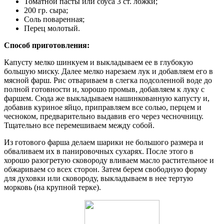
Томатной пасты или соуса 3 ст. ложки;
200 гр. сыра;
Соль поваренная;
Перец молотый.
Способ приготовления:
Капусту мелко шинкуем и выкладываем ее в глубокую
большую миску. Далее мелко нарезаем лук и добавляем его в
мясной фарш. Рис отвариваем в слегка подсоленной воде до
полной готовности и, хорошо промыв, добавляем к луку с
фаршем. Сюда же выкладываем нашинкованную капусту и,
добавив куриное яйцо, приправляем все солью, перцем и
чесноком, предварительно выдавив его через чесночницу.
Тщательно все перемешиваем между собой.
Из готового фарша делаем шарики не большого размера и
обваливаем их в панировочных сухарях. После этого в
хорошо разогретую сковороду вливаем масло растительное и
обжариваем со всех сторон. Затем берем свободную форму
для духовки или сковороду, выкладываем в нее тертую
морковь (на крупной терке).