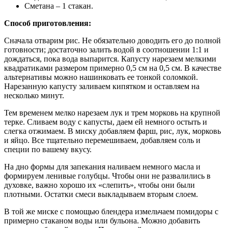
Сметана – 1 стакан.
Способ приготовления:
Сначала отварим рис. Не обязательно доводить его до полной
готовности; достаточно залить водой в соотношении 1:1 и
дождаться, пока вода выпарится. Капусту нарезаем мелкими
квадратиками размером примерно 0,5 см на 0,5 см. В качестве
альтернативы можно нашинковать ее тонкой соломкой.
Нарезанную капусту заливаем кипятком и оставляем на
несколько минут.
Тем временем мелко нарезаем лук и трем морковь на крупной
терке. Сливаем воду с капусты, даем ей немного остыть и
слегка отжимаем. В миску добавляем фарш, рис, лук, морковь
и яйцо. Все тщательно перемешиваем, добавляем соль и
специи по вашему вкусу.
На дно формы для запекания наливаем немного масла и
формируем ленивые голубцы. Чтобы они не развалились в
духовке, важно хорошо их «слепить», чтобы они были
плотными. Остатки смеси выкладываем вторым слоем.
В той же миске с помощью блендера измельчаем помидоры с
примерно стаканом воды или бульона. Можно добавить