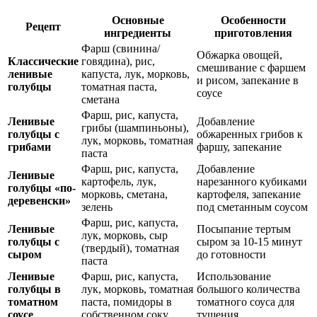
Основные
Особенности
Рецепт
ингредиенты
приготовления
Фарш (свинина/
Обжарка овощей,
Классические
говядина), рис,
смешивание с фаршем
ленивые
капуста, лук, морковь,
и рисом, запекание в
голубцы
томатная паста,
соусе
сметана
Фарш, рис, капуста,
Ленивые
Добавление
грибы (шампиньоны),
голубцы с
обжаренных грибов к
лук, морковь, томатная
грибами
фаршу, запекание
паста
Фарш, рис, капуста,
Добавление
Ленивые
картофель, лук,
нарезанного кубиками
голубцы «по-
морковь, сметана,
картофеля, запекание
деревенски»
зелень
под сметанным соусом
Фарш, рис, капуста,
Ленивые
Посыпание тертым
лук, морковь, сыр
голубцы с
сыром за 10-15 минут
(твердый), томатная
сыром
до готовности
паста
Ленивые
Фарш, рис, капуста,
Использование
голубцы в
лук, морковь, томатная
большого количества
томатном
паста, помидоры в
томатного соуса для
соусе
собственном соку
тушения