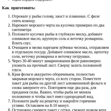
Как приготовить:
Отрежьте у рыбы голову, хвост и плавники. С филе
снять кожицу.
Нарежьте морского черта на кусочки примерно по два
сантиметра
Положите кусочки рыбы в глубокую миску, добавьте
оливковое масло, крупную соль и веточку розмарина.
Влить соус.
Очищаем и мелко нарезаем зубчики чеснока, отправляем
в отдельную посуду. Добавьте оливковое масло, щепотку
соли, веточку розмарина и веточку петрушки.
Через 30-40 минут замаринования филе равномерно
уложить на прочный лист. Сверху залить половиной
соуса.
Края фольги аккуратно оборачиваем, полностью
закрывая морского черта, со всех сторон. Поместите
пакет для рыбы на другой лист алюминиевой фольги и
снова заверните его. Повторяем еще два раза, для
придания силы. Важно, чтобы рыба не меняла
положение и чтобы лист имел однородный вид.
Положите рыбу на решетку и накройте горячими
углями. Оставляем на 8-10 минут.
Осторожно снимите пакет с сетки, срежьте ножом верх