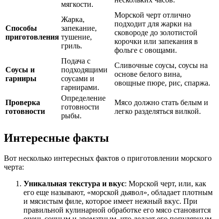
мягкости.
Морской черт отлично
Жарка,
подходит для жарки на
Способы
запекание,
сковороде до золотистой
приготовления
тушение,
корочки или запекания в
гриль.
фольге с овощами.
Подача с
Сливочные соусы, соусы на
Соусы и
подходящими
основе белого вина,
гарниры
соусами и
овощные пюре, рис, спаржа.
гарнирами.
Определение
Проверка
Мясо должно стать белым и
готовности
готовности
легко разделяться вилкой.
рыбы.
Интересные факты
Вот несколько интересных фактов о приготовлении морского
черта:
Уникальная текстура и вкус
: Морской черт, или, как
его еще называют, «морской дьявол», обладает плотным
и мясистым филе, которое имеет нежный вкус. При
правильной кулинарной обработке его мясо становится
очень сочным и ароматным, что делает его популярным