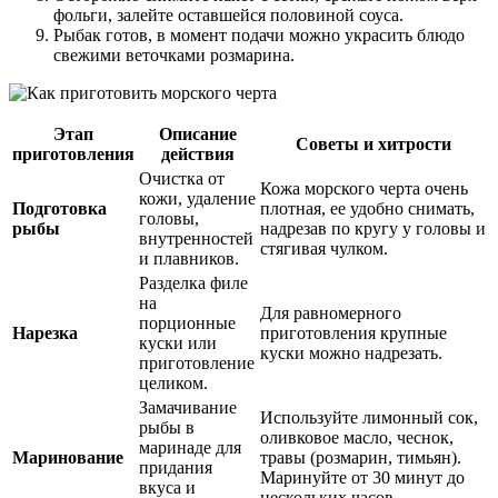
фольги, залейте оставшейся половиной соуса.
Рыбак готов, в момент подачи можно украсить блюдо
свежими веточками розмарина.
Этап
Описание
Советы и хитрости
приготовления
действия
Очистка от
Кожа морского черта очень
кожи, удаление
Подготовка
плотная, ее удобно снимать,
головы,
рыбы
надрезав по кругу у головы и
внутренностей
стягивая чулком.
и плавников.
Разделка филе
на
Для равномерного
порционные
Нарезка
приготовления крупные
куски или
куски можно надрезать.
приготовление
целиком.
Замачивание
Используйте лимонный сок,
рыбы в
оливковое масло, чеснок,
маринаде для
Маринование
травы (розмарин, тимьян).
придания
Маринуйте от 30 минут до
вкуса и
нескольких часов.