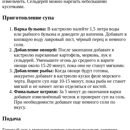
измельчить. Сельдерей можно нарезать небольшими
кусочками.
Приготовление супа
Варка бульона:
В кастрюлю налейте 1,5 литра воды
или рыбного бульона и доведите до кипения. Добавьте в
кипящую воду лавровый лист, чёрный перец и немного
соли.
Добавление овощей:
После закипания добавьте в
кастрюлю нарезанные картофель, морковь, лук и
сельдерей. Уменьшите огонь до среднего и варите
овощи около 15-20 минут, пока они не станут мягкими.
Добавление рыбы:
Когда овощи будут готовы,
аккуратно добавьте в кастрюлю куски филе морского
черта. Варите суп еще 10-15 минут, пока рыба не станет
мягкой и не начнет легко отделяться от костей.
Финальные штрихи:
За 5 минут до окончания варки
добавьте измельчённый чеснок и проверьте суп на соль.
При необходимости добавьте еще немного соли по
вкусу.
Подача
Готовый суп с морским чертом следует подавать горячим,