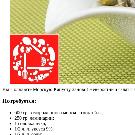
Вы Полюбите Морскую Капусту Заново! Невероятный салат с 
Потребуется:
600 гр. замороженного морского коктейля;
250 гр. ламинарии;
1 головка лука;
1/2 ч. л. уксуса 9%;
1/2 ч. л. соли;