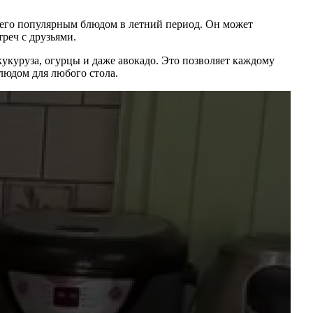
 его популярным блюдом в летний период. Он может
реч с друзьями.
укуруза, огурцы и даже авокадо. Это позволяет каждому
людом для любого стола.