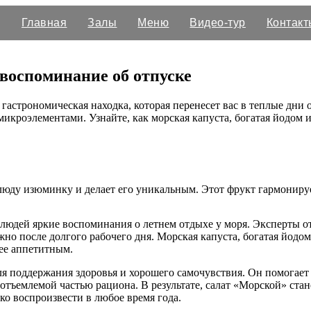
Главная
Залы
Меню
Видео-тур
Контакт
 воспоминание об отпуске
гастрономическая находка, которая перенесет вас в теплые дни 
микроэлементами. Узнайте, как морская капуста, богатая йодом
блюду изюминку и делает его уникальным. Этот фрукт гармониру
людей яркие воспоминания о летнем отдыхе у моря. Эксперты отм
ажно после долгого рабочего дня. Морская капуста, богатая йод
лее аппетитным.
ля поддержания здоровья и хорошего самочувствия. Он помогает
отъемлемой частью рациона. В результате, салат «Морской» ста
о воспроизвести в любое время года.