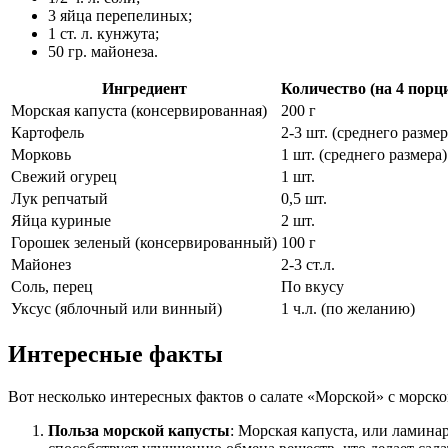
3 яйца перепелиных;
1 ст. л. кунжута;
50 гр. майонеза.
Ингредиент
Количество (на 4 порц
Морская капуста (консервированная)
200 г
Картофель
2-3 шт. (среднего размер
Морковь
1 шт. (среднего размера)
Свежий огурец
1 шт.
Лук репчатый
0,5 шт.
Яйца куриные
2 шт.
Горошек зеленый (консервированный)
100 г
Майонез
2-3 ст.л.
Соль, перец
По вкусу
Уксус (яблочный или винный)
1 ч.л. (по желанию)
Интересные факты
Вот несколько интересных фактов о салате «Морской» с морско
Польза морской капусты
: Морская капуста, или ламина