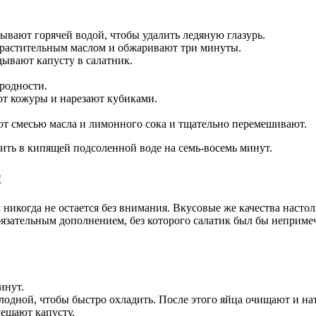
вают горячей водой, чтобы удалить ледяную глазурь.
растительным маслом и обжаривают три минуты.
ывают капусту в салатник.
родности.
от кожуры и нарезают кубиками.
ают смесью масла и лимонного сока и тщательно перемешивают.
ить в кипящей подсоленной воде на семь-восемь минут.
й
никогда не остается без внимания. Вкусовые же качества настол
обязательным дополнением, без которого салатик был бы непри
инут.
олодной, чтобы быстро охладить. После этого яйца очищают и на
мещают капусту.