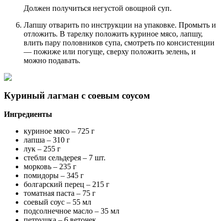
Должен получиться негустой овощной суп.
Лапшу отварить по инструкции на упаковке. Промыть и
отложить. В тарелку положить куриное мясо, лапшу,
влить пару половников супа, смотреть по консистенции
— пожиже или погуще, сверху положить зелень, и
можно подавать.
Куриный лагман c соевым соусом
Ингредиенты
куриное мясо – 725 г
лапша – 310 г
лук – 255 г
стебли сельдерея – 7 шт.
морковь – 235 г
помидоры – 345 г
болгарский перец – 215 г
томатная паста – 75 г
соевый соус – 55 мл
подсолнечное масло – 35 мл
петрушка – 6 веточек