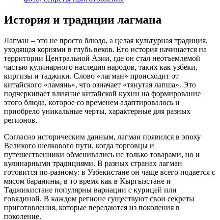
История и традиции лагмана
Лагман – это не просто блюдо, а целая культурная традиция,
уходящая корнями в глубь веков. Его история начинается на
территории Центральной Азии, где он стал неотъемлемой
частью кулинарного наследия народов, таких как узбеки,
киргизы и таджики. Слово «лагман» происходит от
китайского «ла́мянь», что означает «тянутая лапша». Это
подчеркивает влияние китайской кухни на формирование
этого блюда, которое со временем адаптировалось и
приобрело уникальные черты, характерные для разных
регионов.
Согласно историческим данным, лагман появился в эпоху
Великого шелкового пути, когда торговцы и
путешественники обменивались не только товарами, но и
кулинарными традициями. В разных странах лагман
готовится по-разному: в Узбекистане он чаще всего подается с
мясом баранины, в то время как в Кыргызстане и
Таджикистане популярны вариации с курицей или
говядиной. В каждом регионе существуют свои секреты
приготовления, которые передаются из поколения в
поколение.