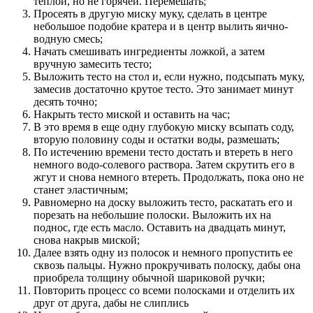
теплой, но не горячей. Перемешать;
Просеять в другую миску муку, сделать в центре
небольшое подобие кратера и в центр вылить яично-
водную смесь;
Начать смешивать ингредиенты ложкой, а затем
вручную замесить тесто;
Выложить тесто на стол и, если нужно, подсыпать муку,
замесив достаточно крутое тесто. Это занимает минут
десять точно;
Накрыть тесто миской и оставить на час;
В это время в еще одну глубокую миску всыпать соду,
вторую половину соды и остатки воды, размешать;
По истечению времени тесто достать и втереть в него
немного водо-солевого раствора. Затем скрутить его в
жгут и снова немного втереть. Продолжать, пока оно не
станет эластичным;
Равномерно на доску выложить тесто, раскатать его и
порезать на небольшие полоски. Выложить их на
поднос, где есть масло. Оставить на двадцать минут,
снова накрыв миской;
Далее взять одну из полосок и немного пропустить ее
сквозь пальцы. Нужно прокручивать полоску, дабы она
приобрела толщину обычной шариковой ручки;
Повторить процесс со всеми полосками и отделить их
друг от друга, дабы не слиплись