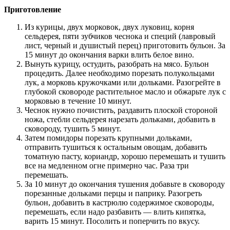
Приготовление
Из курицы, двух морковок, двух луковиц, корня
сельдерея, пяти зубчиков чеснока и специй (лавровый
лист, черный и душистый перец) приготовить бульон. За
15 минут до окончания варки влить белое вино.
Вынуть курицу, остудить, разобрать на мясо. Бульон
процедить. Далее необходимо порезать полукольцами
лук, а морковь кружочками или дольками. Разогрейте в
глубокой сковороде растительное масло и обжарьте лук с
морковью в течение 10 минут.
Чеснок нужно почистить, раздавить плоской стороной
ножа, стебли сельдерея нарезать дольками, добавить в
сковороду, тушить 5 минут.
Затем помидоры порезать крупными дольками,
отправить тушиться к остальным овощам, добавить
томатную пасту, кориандр, хорошо перемешать и тушить
все на медленном огне примерно час. Раза три
перемешать.
За 10 минут до окончания тушения добавьте в сковороду
порезанные дольками перцы и паприку. Разогреть
бульон, добавить в кастрюлю содержимое сковороды,
перемешать, если надо разбавить — влить кипятка,
варить 15 минут. Посолить и поперчить по вкусу.