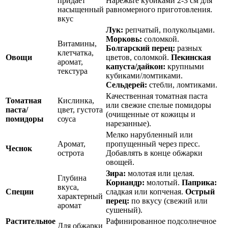
придает
Нарежьте кубиками 2-3 см для
насыщенный
равномерного приготовления.
вкус
Лук:
репчатый, полукольцами.
Морковь:
соломкой.
Витамины,
Болгарский перец:
разных
клетчатка,
Овощи
цветов, соломкой.
Пекинская
аромат,
капуста/дайкон:
крупными
текстура
кубиками/ломтиками.
Сельдерей:
стебли, ломтиками.
Качественная томатная паста
Томатная
Кислинка,
или свежие спелые помидоры
паста/
цвет, густота
(очищенные от кожицы и
помидоры
соуса
нарезанные).
Мелко нарубленный или
Аромат,
пропущенный через пресс.
Чеснок
острота
Добавлять в конце обжарки
овощей.
Зира:
молотая или целая.
Глубина
Кориандр:
молотый.
Паприка:
вкуса,
Специи
сладкая или копченая.
Острый
характерный
перец:
по вкусу (свежий или
аромат
сушеный).
Растительное
Рафинированное подсолнечное
Для обжарки