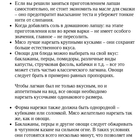
Если вы решили заняться приготовлением лапши
самостоятельно, не стоит экономить на масле для смазки
– оно предотвратит высыхание теста и убережет тонкие
нити от слипания.
Когда добавлять соль в домашнюю лапшу: на этапе
приготовления или во время варки – не имеет особого
значения, главное – не пересолить.
Мясо лучше нарезать крупными кусками – они сохранят
больше естественного вкуса.
Овощи для блюда можно выбирать на свой вкус:
баклажаны, перцы, помидоры, различные виды
капусты, стручковая фасоль, кабачки и т.д. – все это
может стать частью классического лагмана. Овощи
следует брать в примерно равных пропорциях.
Чтобы лагман был не только вкусным, но и
аппетитным на вид, все овощи необходимо
нарезать кусочками одинакового размера.
Форма нарезки также должна быть однородной –
кубиками или соломкой. Мясо желательно нарезать так
же, как и овощи.
Баклажаны, перцы и другие овощи следует обжаривать
в чугунном казане на сильном огне. В таких условиях
они готовятся всего несколько минут, что позволяет им