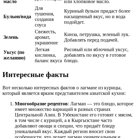
масло
или хлопковое масло.
Для
Куриный бульон придаст более
тушения,
Бульон/вода
насыщенный вкус, но и вода
создания
подойдет.
соуса
Свежесть,
Кинза, петрушка, зеленый лук.
Зелень
аромат,
Добавлять перед подачей.
украшение
Легкая
Рисовый или яблочный уксус,
Уксус (по
кислинка,
добавлять по вкусу в готовое
желанию)
баланс вкуса
блюдо.
Интересные факты
Вот несколько интересных фактов о лагмане из курицы,
который является ярким представителем азиатской кухни:
Многообразие рецептов
: Лагман — это блюдо, которое
имеет множество вариаций в разных странах
Центральной Азии. В Узбекистане его готовят с мясом,
в том числе с курицей, а в Кыргызстане часто
добавляют овощи и специи, что придаёт блюду
уникальный вкус. Каждый регион вносит свои
особенности, что делает лагман универсальным и