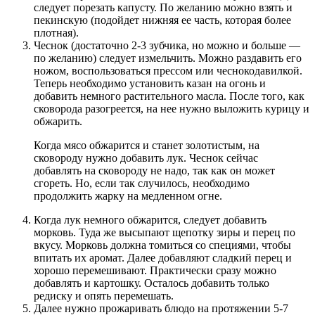
следует порезать капусту. По желанию можно взять и
пекинскую (подойдет нижняя ее часть, которая более
плотная).
Чеснок (достаточно 2-3 зубчика, но можно и больше —
по желанию) следует измельчить. Можно раздавить его
ножом, воспользоваться прессом или чеснокодавилкой.
Теперь необходимо установить казан на огонь и
добавить немного растительного масла. После того, как
сковорода разогреется, на нее нужно выложить курицу и
обжарить.
Когда мясо обжарится и станет золотистым, на
сковороду нужно добавить лук. Чеснок сейчас
добавлять на сковороду не надо, так как он может
сгореть. Но, если так случилось, необходимо
продолжить жарку на медленном огне.
Когда лук немного обжарится, следует добавить
морковь. Туда же высыпают щепотку зиры и перец по
вкусу. Морковь должна томиться со специями, чтобы
впитать их аромат. Далее добавляют сладкий перец и
хорошо перемешивают. Практически сразу можно
добавлять и картошку. Осталось добавить только
редиску и опять перемешать.
Далее нужно прожаривать блюдо на протяжении 5-7