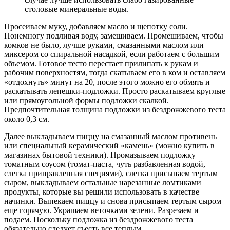
столовые минеральные воды.
Просеиваем муку, добавляем масло и щепотку соли.
Понемногу подливая воду, замешиваем. Промешиваем, чтобы
комков не было, лучше руками, смазанными маслом или
миксером со спиральной насадкой, если работаем с большим
объемом. Готовое тесто перестает прилипать к рукам и
рабочим поверхностям, тогда скатываем его в ком и оставляем
«отдохнуть» минут на 20, после этого можно его обмять и
раскатывать лепешки-подложки. Просто раскатываем круглые
или прямоугольной формы подложки скалкой.
Предпочтительная толщина подложки из бездрожжевого теста
около 0,3 см.
Далее выкладываем пиццу на смазанный маслом противень
или специальный керамический «камень» (можно купить в
магазинах бытовой техники). Промазываем подложку
томатным соусом (томат-паста, чуть разбавленная водой,
слегка приправленная специями), слегка присыпаем тертым
сыром, выкладываем остальные нарезанные ломтиками
продукты, которые вы решили использовать в качестве
начинки. Выпекаем пиццу и снова присыпаем тертым сыром
еще горячую. Украшаем веточками зелени. Разрезаем и
подаем. Поскольку подложка из бездрожжевого теста
обязательно следует съесть все теплым.