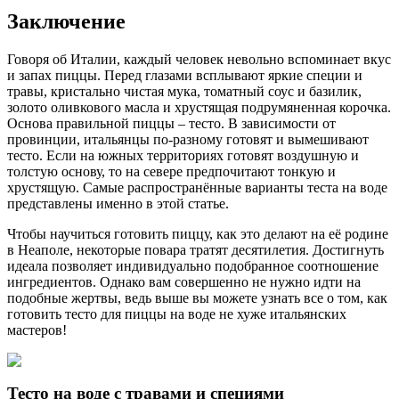
Заключение
Говоря об Италии, каждый человек невольно вспоминает вкус
и запах пиццы. Перед глазами всплывают яркие специи и
травы, кристально чистая мука, томатный соус и базилик,
золото оливкового масла и хрустящая подрумяненная корочка.
Основа правильной пиццы – тесто. В зависимости от
провинции, итальянцы по-разному готовят и вымешивают
тесто. Если на южных территориях готовят воздушную и
толстую основу, то на севере предпочитают тонкую и
хрустящую. Самые распространённые варианты теста на воде
представлены именно в этой статье.
Чтобы научиться готовить пиццу, как это делают на её родине
в Неаполе, некоторые повара тратят десятилетия. Достигнуть
идеала позволяет индивидуально подобранное соотношение
ингредиентов. Однако вам совершенно не нужно идти на
подобные жертвы, ведь выше вы можете узнать все о том, как
готовить тесто для пиццы на воде не хуже итальянских
мастеров!
Тесто на воде с травами и специями