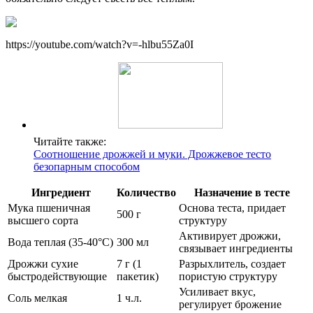
https://youtube.com/watch?v=-hlbu55Za0I
Читайте также:
Соотношение дрожжей и муки. Дрожжевое тесто
безопарным способом
Ингредиент
Количество
Назначение в тесте
Мука пшеничная
Основа теста, придает
500 г
высшего сорта
структуру
Активирует дрожжи,
Вода теплая (35-40°C)
300 мл
связывает ингредиенты
Дрожжи сухие
7 г (1
Разрыхлитель, создает
быстродействующие
пакетик)
пористую структуру
Усиливает вкус,
Соль мелкая
1 ч.л.
регулирует брожение