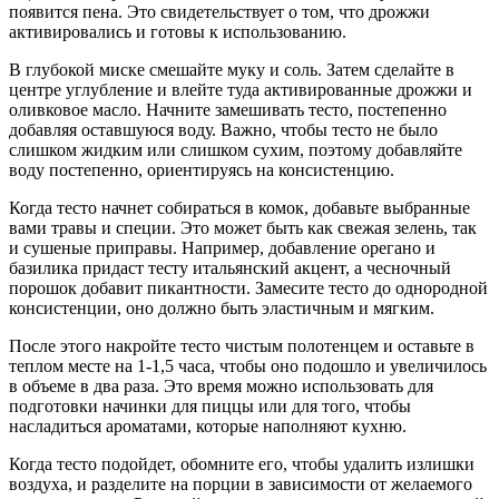
появится пена. Это свидетельствует о том, что дрожжи
активировались и готовы к использованию.
В глубокой миске смешайте муку и соль. Затем сделайте в
центре углубление и влейте туда активированные дрожжи и
оливковое масло. Начните замешивать тесто, постепенно
добавляя оставшуюся воду. Важно, чтобы тесто не было
слишком жидким или слишком сухим, поэтому добавляйте
воду постепенно, ориентируясь на консистенцию.
Когда тесто начнет собираться в комок, добавьте выбранные
вами травы и специи. Это может быть как свежая зелень, так
и сушеные приправы. Например, добавление орегано и
базилика придаст тесту итальянский акцент, а чесночный
порошок добавит пикантности. Замесите тесто до однородной
консистенции, оно должно быть эластичным и мягким.
После этого накройте тесто чистым полотенцем и оставьте в
теплом месте на 1-1,5 часа, чтобы оно подошло и увеличилось
в объеме в два раза. Это время можно использовать для
подготовки начинки для пиццы или для того, чтобы
насладиться ароматами, которые наполняют кухню.
Когда тесто подойдет, обомните его, чтобы удалить излишки
воздуха, и разделите на порции в зависимости от желаемого