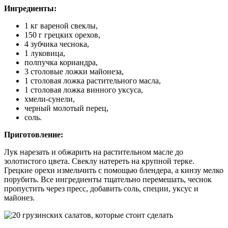
Ингредиенты:
1 кг вареной свеклы,
150 г грецких орехов,
4 зубчика чеснока,
1 луковица,
полпучка кориандра,
3 столовые ложки майонеза,
1 столовая ложка растительного масла,
1 столовая ложка винного уксуса,
хмели-сунели,
черный молотый перец,
соль.
Приготовление:
Лук нарезать и обжарить на растительном масле до
золотистого цвета. Свеклу натереть на крупной терке.
Грецкие орехи измельчить с помощью блендера, а кинзу мелко
порубить. Все ингредиенты тщательно перемешать, чеснок
пропустить через пресс, добавить соль, специи, уксус и
майонез.