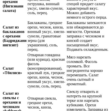
орехами
петрушка, винный
специй придает салату
(Нигвзиани
уксус, хмели-сунели,
характерный вкус.
салата)
соль, перец.
Можно добавить
немного острого перца.
Баклажаны, грецкие
Баклажаны запекаются
Салат из
орехи, чеснок, кинза,
или обжариваются до
баклажанов
винный уксус, хмели-
мягкости. Ореховая
с орехами
сунели, гранатовые
заправка с чесноком и
(Бадриджани
зерна (для
кинзой создает
нигвзит)
украшения), соль,
насыщенный вкус.
перец.
Подавать охлажденным.
Отварная говядина
Мясо нарезать
(или курица), красная
соломкой. Фасоль
фасоль
промыть. Все
Салат
(консервированная),
ингредиенты хорошо
«Тбилиси»
красный лук, грецкие
перемешать. Салат
орехи, кинза, чеснок,
очень сытный и
винный уксус, хмели-
ароматный.
сунели, соль, перец.
Свеклу отварить и
Салат из
натереть на крупной
свеклы с
Отварная свекла,
терке или нарезать
орехами и
грецкие орехи,
кубиками. Орехи
чесноком
чеснок, кинза,
измельчить. Заправка из