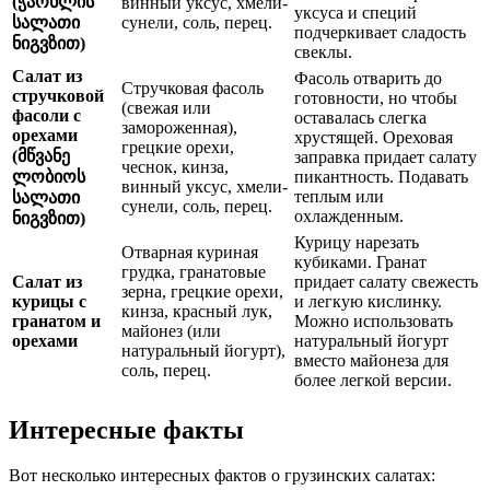
(ჭარხლის
винный уксус, хмели-
уксуса и специй
სალათი
сунели, соль, перец.
подчеркивает сладость
ნიგვზით)
свеклы.
Салат из
Фасоль отварить до
Стручковая фасоль
стручковой
готовности, но чтобы
(свежая или
фасоли с
оставалась слегка
замороженная),
орехами
хрустящей. Ореховая
грецкие орехи,
(მწვანე
заправка придает салату
чеснок, кинза,
ლობიოს
пикантность. Подавать
винный уксус, хмели-
теплым или
სალათი
сунели, соль, перец.
охлажденным.
ნიგვზით)
Курицу нарезать
Отварная куриная
кубиками. Гранат
грудка, гранатовые
Салат из
придает салату свежесть
зерна, грецкие орехи,
курицы с
и легкую кислинку.
кинза, красный лук,
гранатом и
Можно использовать
майонез (или
орехами
натуральный йогурт
натуральный йогурт),
вместо майонеза для
соль, перец.
более легкой версии.
Интересные факты
Вот несколько интересных фактов о грузинских салатах: