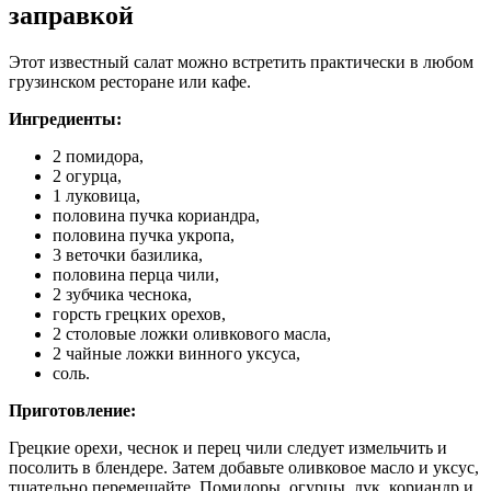
заправкой
Этот известный салат можно встретить практически в любом
грузинском ресторане или кафе.
Ингредиенты:
2 помидора,
2 огурца,
1 луковица,
половина пучка кориандра,
половина пучка укропа,
3 веточки базилика,
половина перца чили,
2 зубчика чеснока,
горсть грецких орехов,
2 столовые ложки оливкового масла,
2 чайные ложки винного уксуса,
соль.
Приготовление:
Грецкие орехи, чеснок и перец чили следует измельчить и
посолить в блендере. Затем добавьте оливковое масло и уксус,
тщательно перемешайте. Помидоры, огурцы, лук, кориандр и