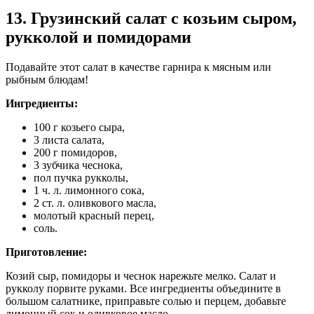
13. Грузинский салат с козьим сыром,
рукколой и помидорами
Подавайте этот салат в качестве гарнира к мясным или
рыбным блюдам!
Ингредиенты:
100 г козьего сыра,
3 листа салата,
200 г помидоров,
3 зубчика чеснока,
пол пучка рукколы,
1 ч. л. лимонного сока,
2 ст. л. оливкового масла,
молотый красный перец,
соль.
Приготовление:
Козий сыр, помидоры и чеснок нарежьте мелко. Салат и
рукколу порвите руками. Все ингредиенты объедините в
большом салатнике, приправьте солью и перцем, добавьте
лимонный сок и оливковое масло.