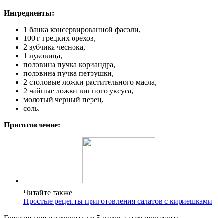
Ингредиенты:
1 банка консервированной фасоли,
100 г грецких орехов,
2 зубчика чеснока,
1 луковица,
половина пучка кориандра,
половина пучка петрушки,
2 столовые ложки растительного масла,
2 чайные ложки винного уксуса,
молотый черный перец,
соль.
Приготовление:
Читайте также:
Простые рецепты приготовления салатов с кириешками
Грецкие орехи замочить на 5 часов, затем процедить,