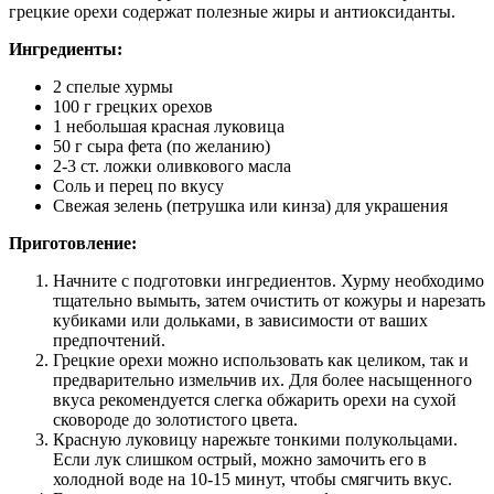
грецкие орехи содержат полезные жиры и антиоксиданты.
Ингредиенты:
2 спелые хурмы
100 г грецких орехов
1 небольшая красная луковица
50 г сыра фета (по желанию)
2-3 ст. ложки оливкового масла
Соль и перец по вкусу
Свежая зелень (петрушка или кинза) для украшения
Приготовление:
Начните с подготовки ингредиентов. Хурму необходимо
тщательно вымыть, затем очистить от кожуры и нарезать
кубиками или дольками, в зависимости от ваших
предпочтений.
Грецкие орехи можно использовать как целиком, так и
предварительно измельчив их. Для более насыщенного
вкуса рекомендуется слегка обжарить орехи на сухой
сковороде до золотистого цвета.
Красную луковицу нарежьте тонкими полукольцами.
Если лук слишком острый, можно замочить его в
холодной воде на 10-15 минут, чтобы смягчить вкус.