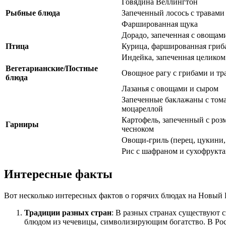
Говядина Веллингтон
Рыбные блюда
Запеченный лосось с травами
Фаршированная щука
Дорадо, запеченная с овощам
Птица
Курица, фаршированная гриб
Индейка, запеченная целиком
Вегетарианские/Постные
Овощное рагу с грибами и тр
блюда
Лазанья с овощами и сыром
Запеченные баклажаны с том
моцареллой
Картофель, запеченный с роз
Гарниры
чесноком
Овощи-гриль (перец, цукини,
Рис с шафраном и сухофрукт
Интересные факты
Вот несколько интересных фактов о горячих блюдах на Новый 
Традиции разных стран
: В разных странах существуют 
блюдом из чечевицы, символизирующим богатство. В Росс