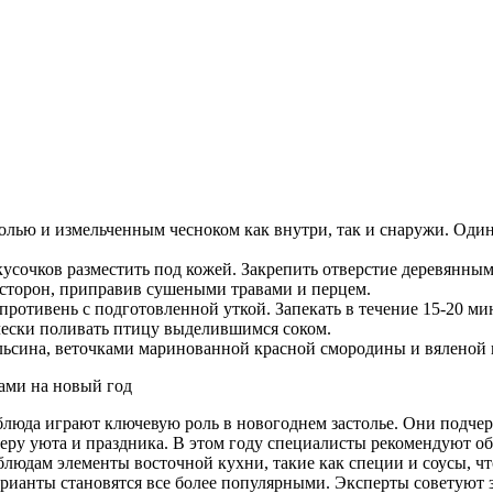
лью и измельченным чесноком как внутри, так и снаружи. Один 
кусочков разместить под кожей. Закрепить отверстие деревянны
х сторон, приправив сушеными травами и перцем.
 противень с подготовленной уткой. Запекать в течение 15-20 ми
ически поливать птицу выделившимся соком.
ельсина, веточками маринованной красной смородины и вяленой
блюда играют ключевую роль в новогоднем застолье. Они подчер
феру уюта и праздника. В этом году специалисты рекомендуют о
людам элементы восточной кухни, такие как специи и соусы, чт
арианты становятся все более популярными. Эксперты советуют з