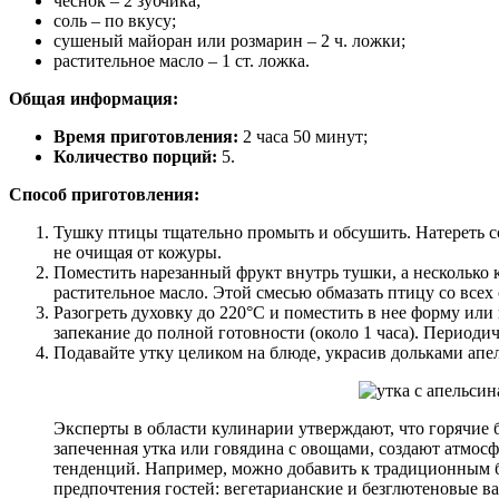
чеснок – 2 зубчика;
соль – по вкусу;
сушеный майоран или розмарин – 2 ч. ложки;
растительное масло – 1 ст. ложка.
Общая информация:
Время приготовления:
2 часа 50 минут;
Количество порций:
5.
Способ приготовления:
Тушку птицы тщательно промыть и обсушить. Натереть со
не очищая от кожуры.
Поместить нарезанный фрукт внутрь тушки, а несколько 
растительное масло. Этой смесью обмазать птицу со все
Разогреть духовку до 220°C и поместить в нее форму или
запекание до полной готовности (около 1 часа). Период
Подавайте утку целиком на блюде, украсив дольками ап
Эксперты в области кулинарии утверждают, что горячие 
запеченная утка или говядина с овощами, создают атмос
тенденций. Например, можно добавить к традиционным б
предпочтения гостей: вегетарианские и безглютеновые в