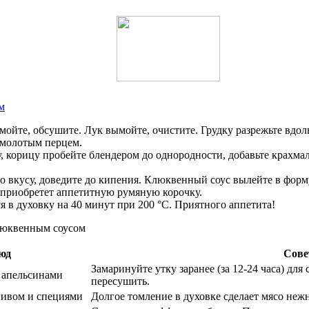
м
йте, обсушите. Лук вымойте, очистите. Грудку разрежьте вдоль,
емолотым перцем.
, корицу пробейте блендером до однородности, добавьте крахмал
по вкусу, доведите до кипения. Клюквенный соус вылейте в форму
и приобретет аппетитную румяную корочку.
я в духовку на 40 минут при 200 °С. Приятного аппетита!
юд
Сове
Замаринуйте утку заранее (за 12-24 часа) для
и апельсинами
пересушить.
 пивом и специями
Долгое томление в духовке сделает мясо неж