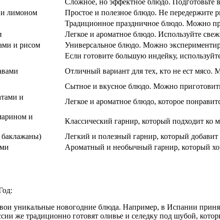
Сложное, но эффектное блюдо. Подготовьте в
 и лимоном
Простое и полезное блюдо. Не передержите ры
Традиционное праздничное блюдо. Можно приг
и
Легкое и ароматное блюдо. Используйте свеж
ами и рисом
Универсальное блюдо. Можно экспериментир
Если готовите большую индейку, используйте
авами
Отличный вариант для тех, кто не ест мясо. 
Сытное и вкусное блюдо. Можно приготовить 
атами и
Легкое и ароматное блюдо, которое понравит
марином и
Классический гарнир, который подходит ко 
 баклажаны)
Легкий и полезный гарнир, который добавит 
ами
Ароматный и необычный гарнир, который хор
Год:
свои уникальные новогодние блюда. Например, в Испании приня
ии же традиционно готовят оливье и селедку под шубой, котор