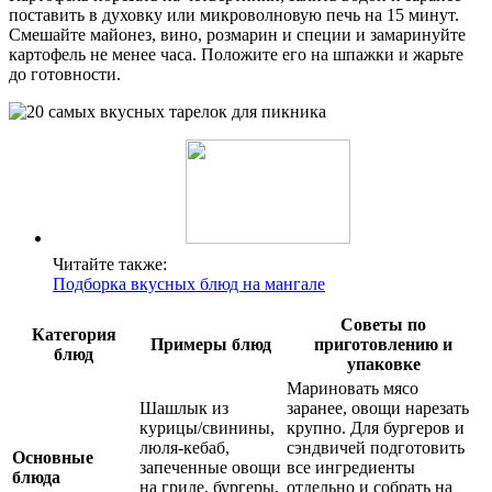
поставить в духовку или микроволновую печь на 15 минут.
Смешайте майонез, вино, розмарин и специи и замаринуйте
картофель не менее часа. Положите его на шпажки и жарьте
до готовности.
Читайте также:
Подборка вкусных блюд на мангале
Советы по
Категория
Примеры блюд
приготовлению и
блюд
упаковке
Мариновать мясо
Шашлык из
заранее, овощи нарезать
курицы/свинины,
крупно. Для бургеров и
люля-кебаб,
сэндвичей подготовить
Основные
запеченные овощи
все ингредиенты
блюда
на гриле, бургеры,
отдельно и собрать на