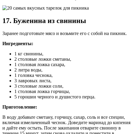
17. Буженина из свинины
Заранее подготовьте мясо и возьмите его с собой на пикник.
Ингредиенты:
1 кг свинины,
2 столовые ложки сметаны,
1 столовая ложка сахара,
2 литра воды,
1 головка чеснока,
3 лавровых листа,
3 столовые ложки соли,
1 столовая ложка горчицы,
5 горошин черного и душистого перца.
Приготовление:
В воду добавьте сметану, горчицу, сахар, соль и все специи,
включая измельченный чеснок. Доведите маринад до кипения
и дайте ему остыть. После закипания отварите свинину в
течение 15 минут, затем снова охладите и поместите в