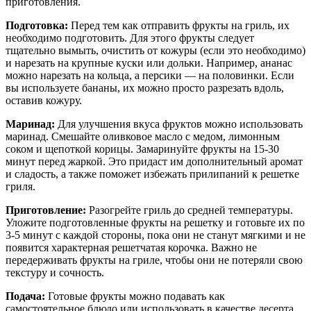
приготовления.
Подготовка:
Перед тем как отправить фрукты на гриль, их
необходимо подготовить. Для этого фрукты следует
тщательно вымыть, очистить от кожуры (если это необходимо)
и нарезать на крупные куски или дольки. Например, ананас
можно нарезать на кольца, а персики — на половинки. Если
вы используете бананы, их можно просто разрезать вдоль,
оставив кожуру.
Маринад:
Для улучшения вкуса фруктов можно использовать
маринад. Смешайте оливковое масло с медом, лимонным
соком и щепоткой корицы. Замаринуйте фрукты на 15-30
минут перед жаркой. Это придаст им дополнительный аромат
и сладость, а также поможет избежать прилипаний к решетке
гриля.
Приготовление:
Разогрейте гриль до средней температуры.
Уложите подготовленные фрукты на решетку и готовьте их по
3-5 минут с каждой стороны, пока они не станут мягкими и не
появится характерная решетчатая корочка. Важно не
передерживать фрукты на гриле, чтобы они не потеряли свою
текстуру и сочность.
Подача:
Готовые фрукты можно подавать как
самостоятельное блюдо или использовать в качестве десерта.