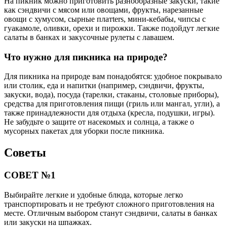
На пикник можно приготовить разнообразные закуски, такие
как сэндвичи с мясом или овощами, фрукты, нарезанные
овощи с хумусом, сырные платters, мини-кебабы, чипсы с
гуакамоле, оливки, орехи и пирожки. Также подойдут легкие
салаты в банках и закусочные рулеты с лавашем.
Что нужно для пикника на природе?
Для пикника на природе вам понадобятся: удобное покрывало
или столик, еда и напитки (например, сэндвичи, фрукты,
закуски, вода), посуда (тарелки, стаканы, столовые приборы),
средства для приготовления пищи (гриль или мангал, угли), а
также принадлежности для отдыха (кресла, подушки, игры).
Не забудьте о защите от насекомых и солнца, а также о
мусорных пакетах для уборки после пикника.
Советы
СОВЕТ №1
Выбирайте легкие и удобные блюда, которые легко
транспортировать и не требуют сложного приготовления на
месте. Отличным выбором станут сэндвичи, салаты в банках
или закуски на шпажках.