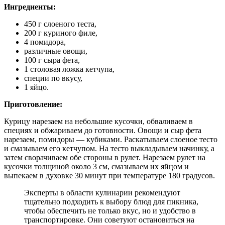
Ингредиенты:
450 г слоеного теста,
200 г куриного филе,
4 помидора,
различные овощи,
100 г сыра фета,
1 столовая ложка кетчупа,
специи по вкусу,
1 яйцо.
Приготовление:
Курицу нарезаем на небольшие кусочки, обваливаем в
специях и обжариваем до готовности. Овощи и сыр фета
нарезаем, помидоры — кубиками. Раскатываем слоеное тесто
и смазываем его кетчупом. На тесто выкладываем начинку, а
затем сворачиваем обе стороны в рулет. Нарезаем рулет на
кусочки толщиной около 3 см, смазываем их яйцом и
выпекаем в духовке 30 минут при температуре 180 градусов.
Эксперты в области кулинарии рекомендуют
тщательно подходить к выбору блюд для пикника,
чтобы обеспечить не только вкус, но и удобство в
транспортировке. Они советуют остановиться на