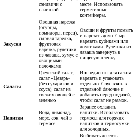
сэндвичи с
месте. Использовать
начинкой
герметичные
контейнеры.
Овощная нарезка
(огурцы,
Овощи и фрукты помыть
помидоры, перец),
и нарезать дома. Сыр
сырная тарелка,
нарезать кубиками или
Закуски
фруктовая
ломтиками. Рулетики из
нарезка, рулетики
лаваша завернуть в
из лаваша, хумус с
пищевую пленку.
овощными
палочками
Греческий салат,
Ингредиенты для салата
салат «Цезарь»
нарезать и упаковать
(без сухариков и
отдельно. Соус взять в
Салаты
соуса), салат из
отдельной баночке и
свежих овощей с
добавить перед подачей,
зеленью
чтобы салат не размок.
Заранее охладить
Вода, лимонад,
напитки. Использовать
Напитки
морс, сок, чай в
термосы для горячих
термосе
напитков и термосумки
для холодных.
Выбирать десерты,