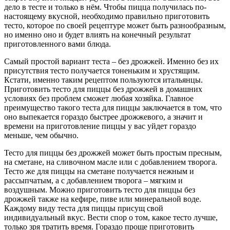
дело в тесте и только в нём. Чтобы пицца получилась по-
настоящему вкусной, необходимо правильно приготовить
тесто, которое по своей рецептуре может быть разнообразным,
но именно оно и будет влиять на конечный результат
приготовленного вами блюда.
Самый простой вариант теста – без дрожжей. Именно без их
присутствия тесто получается тоненьким и хрустящим.
Кстати, именно таким рецептом пользуются итальянцы.
Приготовить тесто для пиццы без дрожжей в домашних
условиях без проблем сможет любая хозяйка. Главное
преимущество такого теста для пиццы заключается в том, что
оно выпекается гораздо быстрее дрожжевого, а значит и
времени на приготовление пиццы у вас уйдет гораздо
меньше, чем обычно.
Тесто для пиццы без дрожжей может быть простым пресным,
на сметане, на сливочном масле или с добавлением творога.
Тесто же для пиццы на сметане получается нежным и
рассыпчатым, а с добавлением творога – мягким и
воздушным. Можно приготовить тесто для пиццы без
дрожжей также на кефире, пиве или минеральной воде.
Каждому виду теста для пиццы присущ свой
индивидуальный вкус. Вести спор о том, какое тесто лучше,
только зря тратить время. Гораздо проще приготовить