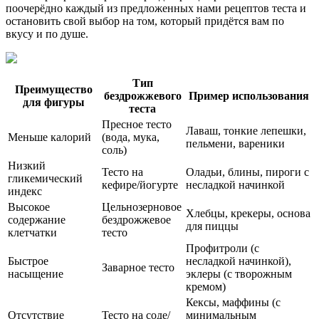
поочерёдно каждый из предложенных нами рецептов теста и
остановить свой выбор на том, который придётся вам по
вкусу и по душе.
Тип
Преимущество
бездрожжевого
Пример использования
для фигуры
теста
Пресное тесто
Лаваш, тонкие лепешки,
Меньше калорий
(вода, мука,
пельмени, вареники
соль)
Низкий
Тесто на
Оладьи, блины, пироги с
гликемический
кефире/йогурте
несладкой начинкой
индекс
Высокое
Цельнозерновое
Хлебцы, крекеры, основа
содержание
бездрожжевое
для пиццы
клетчатки
тесто
Профитроли (с
Быстрое
несладкой начинкой),
Заварное тесто
насыщение
эклеры (с творожным
кремом)
Кексы, маффины (с
Отсутствие
Тесто на соде/
минимальным