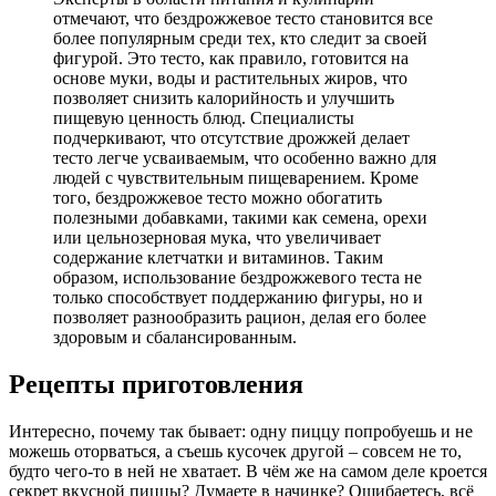
отмечают, что бездрожжевое тесто становится все
более популярным среди тех, кто следит за своей
фигурой. Это тесто, как правило, готовится на
основе муки, воды и растительных жиров, что
позволяет снизить калорийность и улучшить
пищевую ценность блюд. Специалисты
подчеркивают, что отсутствие дрожжей делает
тесто легче усваиваемым, что особенно важно для
людей с чувствительным пищеварением. Кроме
того, бездрожжевое тесто можно обогатить
полезными добавками, такими как семена, орехи
или цельнозерновая мука, что увеличивает
содержание клетчатки и витаминов. Таким
образом, использование бездрожжевого теста не
только способствует поддержанию фигуры, но и
позволяет разнообразить рацион, делая его более
здоровым и сбалансированным.
Рецепты приготовления
Интересно, почему так бывает: одну пиццу попробуешь и не
можешь оторваться, а съешь кусочек другой – совсем не то,
будто чего-то в ней не хватает. В чём же на самом деле кроется
секрет вкусной пиццы? Думаете в начинке? Ошибаетесь, всё