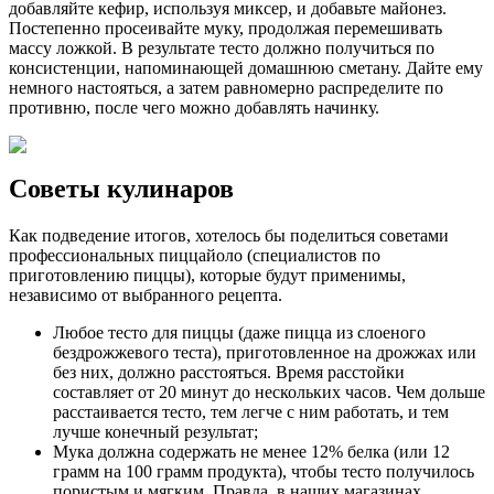
добавляйте кефир, используя миксер, и добавьте майонез.
Постепенно просеивайте муку, продолжая перемешивать
массу ложкой. В результате тесто должно получиться по
консистенции, напоминающей домашнюю сметану. Дайте ему
немного настояться, а затем равномерно распределите по
противню, после чего можно добавлять начинку.
Советы кулинаров
Как подведение итогов, хотелось бы поделиться советами
профессиональных пиццайоло (специалистов по
приготовлению пиццы), которые будут применимы,
независимо от выбранного рецепта.
Любое тесто для пиццы (даже пицца из слоеного
бездрожжевого теста), приготовленное на дрожжах или
без них, должно расстояться. Время расстойки
составляет от 20 минут до нескольких часов. Чем дольше
расстаивается тесто, тем легче с ним работать, и тем
лучше конечный результат;
Мука должна содержать не менее 12% белка (или 12
грамм на 100 грамм продукта), чтобы тесто получилось
пористым и мягким. Правда, в наших магазинах