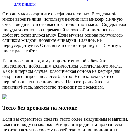
для пиццы
Стакан муки соедините с кефиром и солью. В отдельной
миске взбейте яйца, используя венчик или миксер. Яичную
смесь введите в тесто вместе с половиной масла. Содержимое
посуды хорошенько перемешайте ложкой и постепенно
добавьте оставшуюся муку. Если мучная основа получилась
слишком жидкой, добавьте еще муки. Главное, не
переусердствуйте. Отставьте тесто в сторонку на 15 минут,
после раскатайте.
Если масса липкая, а муки достаточно, обработайте
поверхность небольшим количеством растительного масла.
Как и в первом случае, классическая основа на кефире для
открытого пирога делается быстро. Не исключаю, что с
первой попытки не получится. Не расстраивайтесь и
практикуйтесь, мастерство приходит со временем.
Тесто без дрожжей на молоке
Если вы стремитесь сделать тесто более воздушным и мягким,
замените воду на молоко. Эти два ингредиента практически
не отличаются по своему воздействию, и их пропорции в