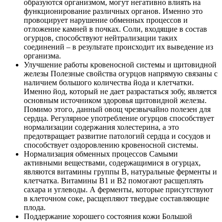
образуются организмом, могут негативно влиять на
функционирование различных органов. Именно это
провоцирует нарушение обменных процессов и
отложение камней в почках. Соли, входящие в состав
огурцов, способствуют нейтрализации таких
соединений – в результате происходит их выведение из
организма.
Улучшение работы кровеносной системы и щитовидной
железы Полезные свойства огурцов напрямую связаны с
наличием большого количества йода и клетчатки.
Именно йод, который не дает разрастаться зобу, является
основным источником здоровья щитовидной железы.
Помимо этого, данный овощ чрезвычайно полезен для
сердца. Регулярное употребление огурцов способствует
нормализации содержания холестерина, а это
предотвращает развитие патологий сердца и сосудов и
способствует оздоровлению кровеносной системы.
Нормализация обменных процессов Самыми
активными веществами, содержащимися в огурцах,
являются витамины группы В, натуральные ферменты и
клетчатка. Витамины В1 и В2 помогают расщеплять
сахара и углеводы. А ферменты, которые присутствуют
в клеточном соке, расщепляют твердые составляющие
плода.
Поддержание хорошего состояния кожи Большой