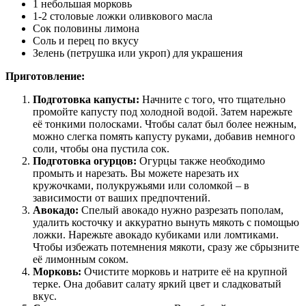
1 небольшая морковь
1-2 столовые ложки оливкового масла
Сок половины лимона
Соль и перец по вкусу
Зелень (петрушка или укроп) для украшения
Приготовление:
Подготовка капусты:
Начните с того, что тщательно
промойте капусту под холодной водой. Затем нарежьте
её тонкими полосками. Чтобы салат был более нежным,
можно слегка помять капусту руками, добавив немного
соли, чтобы она пустила сок.
Подготовка огурцов:
Огурцы также необходимо
промыть и нарезать. Вы можете нарезать их
кружочками, полукружьями или соломкой – в
зависимости от ваших предпочтений.
Авокадо:
Спелый авокадо нужно разрезать пополам,
удалить косточку и аккуратно вынуть мякоть с помощью
ложки. Нарежьте авокадо кубиками или ломтиками.
Чтобы избежать потемнения мякоти, сразу же сбрызните
её лимонным соком.
Морковь:
Очистите морковь и натрите её на крупной
терке. Она добавит салату яркий цвет и сладковатый
вкус.