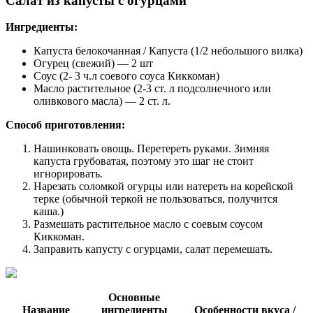
Салат из капусты с огурцами
Ингредиенты:
Капуста белокочанная / Капустa (1/2 небольшого вилка)
Огурец (свежий) — 2 шт
Соус (2- 3 ч.л соевого соуса Киккоман)
Масло растительное (2-3 ст. л подсолнечного или
оливкового масла) — 2 ст. л.
Способ приготовления:
Нашинковать овощь. Перетереть руками. Зимняя
капуста грубоватая, поэтому это шаг не стоит
игнорировать.
Нарезать соломкой огурцы или натереть на корейской
терке (обычной теркой не пользоваться, получится
каша.)
Размешать растительное масло с соевым соусом
Киккоман.
Заправить капусту с огурцами, салат перемешать.
Основные
Название
ингредиенты
Особенности вкуса /