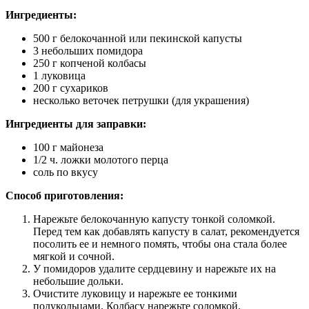
Ингредиенты:
500 г белокочанной или пекинской капусты
3 небольших помидора
250 г копченой колбасы
1 луковица
200 г сухариков
несколько веточек петрушки (для украшения)
Ингредиенты для заправки:
100 г майонеза
1/2 ч. ложки молотого перца
соль по вкусу
Способ приготовления:
Нарежьте белокочанную капусту тонкой соломкой.
Перед тем как добавлять капусту в салат, рекомендуется
посолить ее и немного помять, чтобы она стала более
мягкой и сочной.
У помидоров удалите сердцевину и нарежьте их на
небольшие дольки.
Очистите луковицу и нарежьте ее тонкими
полукольцами. Колбасу нарежьте соломкой.