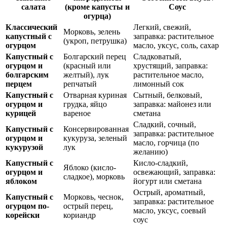
салата
(кроме капусты и
Соус
огурца)
Классический
Легкий, свежий,
Морковь, зелень
капустный с
заправка: растительное
(укроп, петрушка)
огурцом
масло, уксус, соль, сахар
Капустный с
Болгарский перец
Сладковатый,
огурцом и
(красный или
хрустящий, заправка:
болгарским
желтый), лук
растительное масло,
перцем
репчатый
лимонный сок
Капустный с
Отварная куриная
Сытный, белковый,
огурцом и
грудка, яйцо
заправка: майонез или
курицей
вареное
сметана
Сладкий, сочный,
Капустный с
Консервированная
заправка: растительное
огурцом и
кукуруза, зеленый
масло, горчица (по
кукурузой
лук
желанию)
Капустный с
Кисло-сладкий,
Яблоко (кисло-
огурцом и
освежающий, заправка:
сладкое), морковь
яблоком
йогурт или сметана
Острый, ароматный,
Капустный с
Морковь, чеснок,
заправка: растительное
огурцом по-
острый перец,
масло, уксус, соевый
корейски
кориандр
соус