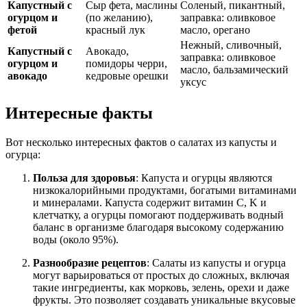
Капустный с
Сыр фета, маслины
Соленый, пикантный,
огурцом и
(по желанию),
заправка: оливковое
фетой
красный лук
масло, орегано
Нежный, сливочный,
Капустный с
Авокадо,
заправка: оливковое
огурцом и
помидоры черри,
масло, бальзамический
авокадо
кедровые орешки
уксус
Интересные факты
Вот несколько интересных фактов о салатах из капусты и
огурца:
Польза для здоровья
: Капуста и огурцы являются
низкокалорийными продуктами, богатыми витаминами
и минералами. Капуста содержит витамин C, K и
клетчатку, а огурцы помогают поддерживать водный
баланс в организме благодаря высокому содержанию
воды (около 95%).
Разнообразие рецептов
: Салаты из капусты и огурца
могут варьироваться от простых до сложных, включая
такие ингредиенты, как морковь, зелень, орехи и даже
фрукты. Это позволяет создавать уникальные вкусовые