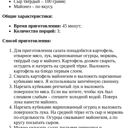
Сыр твёрдый – 100 грамм;
Майонез – по вкусу.
Общие характеристики:
Время приготовления:
45 минут;
Количество порций:
3;
Способ приготовления:
Для приготовления салата понадобится картофель,
отварное мясо, лук, маринованные огурцы, морковь,
твёрдый сыр и майонез. Картофель должен сварить,
остудить и натереть на средней тёрке. Выложить
картофель на блюдо первым слоем.
Смазать картофель майонезом и выложить нарезанные
кубиками мясо. Я использовала запечённую свинину.
Нарезать кубиками репчатый лук и выложить
поверхности мяса. Если вы хотите, чтобы лук был
слишком слабым – спешите холодной водой. Поверх
лука нанести майонез.
Нарезать кубиками маринованный огурец и выложить
поверхность лука. На средней тёрке есть сыр и морковь
по-отдельности. Огурцы смазывают майонезом, а по
кругу посыпать сыром.
Можно украсить салат листьями петрушки и