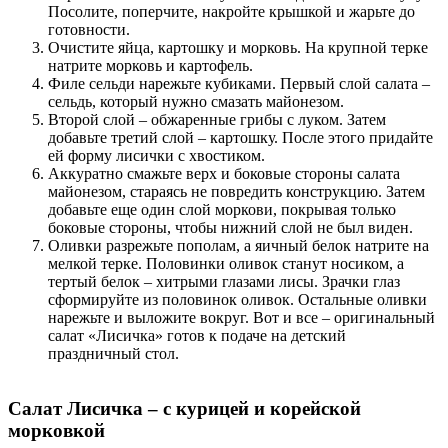
Посолите, поперчите, накройте крышкой и жарьте до
готовности.
Очистите яйца, картошку и морковь. На крупной терке
натрите морковь и картофель.
Филе сельди нарежьте кубиками. Первый слой салата –
сельдь, который нужно смазать майонезом.
Второй слой – обжаренные грибы с луком. Затем
добавьте третий слой – картошку. После этого придайте
ей форму лисички с хвостиком.
Аккуратно смажьте верх и боковые стороны салата
майонезом, стараясь не повредить конструкцию. Затем
добавьте еще один слой моркови, покрывая только
боковые стороны, чтобы нижний слой не был виден.
Оливки разрежьте пополам, а яичный белок натрите на
мелкой терке. Половинки оливок станут носиком, а
тертый белок – хитрыми глазами лисы. Зрачки глаз
сформируйте из половинок оливок. Остальные оливки
нарежьте и выложите вокруг. Вот и все – оригинальный
салат «Лисичка» готов к подаче на детский
праздничный стол.
Салат Лисичка – с курицей и корейской
морковкой