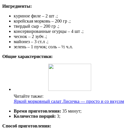
Ингредиенты:
куриное филе – 2 шт .;
корейская морковь – 200 гр .;
твердый сыр – 200 гр .;
консервированные огурцы – 4 шт .;
чеснок – 2 зубч .;
майонез – 3 ст.л .;
зелень – 1 пучок; соль – ½ ч.л.
Общие характеристики:
Читайте также:
Яркий морковный салат Лисичка — просто и со вкусом
Время приготовления:
35 минут;
Количество порций:
3;
Способ приготовления: