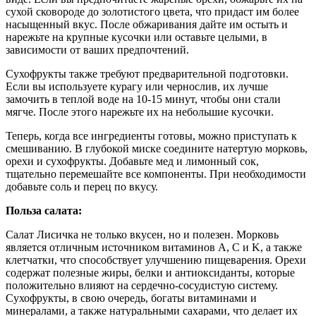
сухой сковороде до золотистого цвета, что придаст им более
насыщенный вкус. После обжаривания дайте им остыть и
нарежьте на крупные кусочки или оставьте целыми, в
зависимости от ваших предпочтений.
Сухофрукты также требуют предварительной подготовки.
Если вы используете курагу или чернослив, их лучше
замочить в теплой воде на 10-15 минут, чтобы они стали
мягче. После этого нарежьте их на небольшие кусочки.
Теперь, когда все ингредиенты готовы, можно приступать к
смешиванию. В глубокой миске соедините натертую морковь,
орехи и сухофрукты. Добавьте мед и лимонный сок,
тщательно перемешайте все компоненты. При необходимости
добавьте соль и перец по вкусу.
Польза салата:
Салат Лисичка не только вкусен, но и полезен. Морковь
является отличным источником витаминов A, C и K, а также
клетчатки, что способствует улучшению пищеварения. Орехи
содержат полезные жиры, белки и антиоксиданты, которые
положительно влияют на сердечно-сосудистую систему.
Сухофрукты, в свою очередь, богаты витаминами и
минералами, а также натуральными сахарами, что делает их