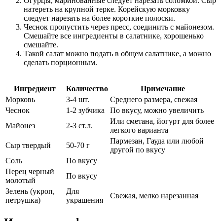
Огурцы, маринованные следует нарезать соломкой. Сыр
натереть на крупной терке. Корейскую морковку
следует нарезать на более короткие полоски.
Чеснок пропустить через пресс, соединить с майонезом.
Смешайте все ингредиенты в салатнике, хорошенько
смешайте.
Такой салат можно подать в общем салатнике, а можно
сделать порционным.
Ингредиент
Количество
Примечание
Морковь
3-4 шт.
Среднего размера, свежая
Чеснок
1-2 зубчика
По вкусу, можно увеличить
Или сметана, йогурт для более
Майонез
2-3 ст.л.
легкого варианта
Пармезан, Гауда или любой
Сыр твердый
50-70 г
другой по вкусу
Соль
По вкусу
Перец черный
По вкусу
молотый
Зелень (укроп,
Для
Свежая, мелко нарезанная
петрушка)
украшения