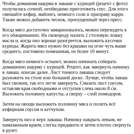
Чтобы домашняя шаурма в лаваше с курицей (рецепт с фото)
получилась сочной, необходимо приготовить соус. Для этого
смешайте кефир, майонез, немного соли и приправу карри.
Также можно добавить чеснок, пропущенный через пресс.
Когда мясо достаточно замариновалось, можно переходить к
его обжариванию. На сковороду налить 1 столовую ложку
масла и, когда оно хорошо разогреется, выложить кусочки
курицы. Жарить мясо нужно без крышки на огне чуть выше
среднего, постоянно помешивая, не более 10 минут.
Когда мясо немного остынет, можно начинать собирать
домашнюю шаурму с курицей. Рецепт, как завернуть начинку
в лаваш, описан далее. Лист тонкого лаваша следует
разложить на столе или большой доске. Лучше, чтобы лаваш
был свежим, так его легче завернуть. Смазать лист соусом,
оставляя края свободными и отступив слева около 8 см.
Выложить половину капусты, а сверху – слой помидоров.
Затем на овощи выложить половину мяса и полить всё
кефирным соусом и кетчупом.
Завернуть низ и верх лаваша. Начинку накрыть левым, не
намазанным краем, слегка придавить и затем плотно свернуть
в рулет.