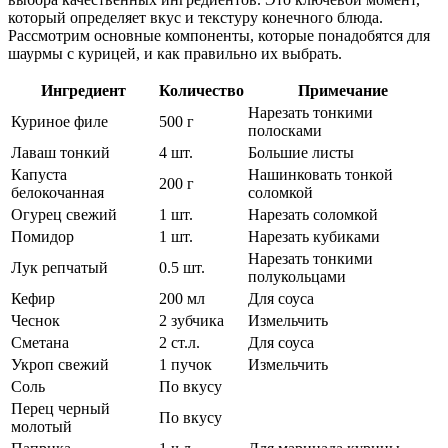
который определяет вкус и текстуру конечного блюда.
Рассмотрим основные компоненты, которые понадобятся для
шаурмы с курицей, и как правильно их выбрать.
Ингредиент
Количество
Примечание
Нарезать тонкими
Куриное филе
500 г
полосками
Лаваш тонкий
4 шт.
Большие листы
Капуста
Нашинковать тонкой
200 г
белокочанная
соломкой
Огурец свежий
1 шт.
Нарезать соломкой
Помидор
1 шт.
Нарезать кубиками
Нарезать тонкими
Лук репчатый
0.5 шт.
полукольцами
Кефир
200 мл
Для соуса
Чеснок
2 зубчика
Измельчить
Сметана
2 ст.л.
Для соуса
Укроп свежий
1 пучок
Измельчить
Соль
По вкусу
Перец черный
По вкусу
молотый