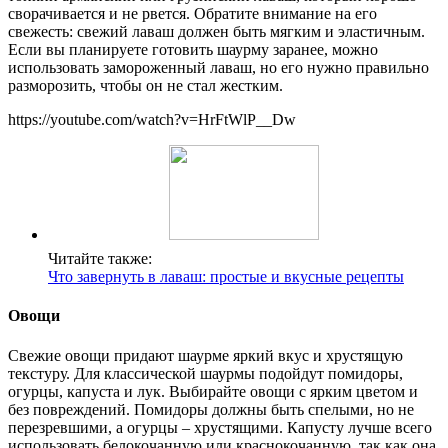
сворачивается и не рвется. Обратите внимание на его
свежесть: свежий лаваш должен быть мягким и эластичным.
Если вы планируете готовить шаурму заранее, можно
использовать замороженный лаваш, но его нужно правильно
разморозить, чтобы он не стал жестким.
https://youtube.com/watch?v=HrFtWlP__Dw
Читайте также:
Что завернуть в лаваш: простые и вкусные рецепты
Овощи
Свежие овощи придают шаурме яркий вкус и хрустящую
текстуру. Для классической шаурмы подойдут помидоры,
огурцы, капуста и лук. Выбирайте овощи с ярким цветом и
без повреждений. Помидоры должны быть спелыми, но не
перезревшими, а огурцы – хрустящими. Капусту лучше всего
использовать белокочанную или краснокочанную, так как она