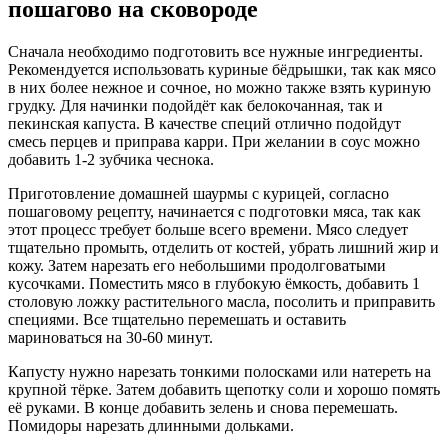
пошагово на сковороде
Сначала необходимо подготовить все нужные ингредиенты.
Рекомендуется использовать куриные бёдрышки, так как мясо
в них более нежное и сочное, но можно также взять куриную
грудку. Для начинки подойдёт как белокочанная, так и
пекинская капуста. В качестве специй отлично подойдут
смесь перцев и приправа карри. При желании в соус можно
добавить 1-2 зубчика чеснока.
Приготовление домашней шаурмы с курицей, согласно
пошаговому рецепту, начинается с подготовки мяса, так как
этот процесс требует больше всего времени. Мясо следует
тщательно промыть, отделить от костей, убрать лишний жир и
кожу. Затем нарезать его небольшими продолговатыми
кусочками. Поместить мясо в глубокую ёмкость, добавить 1
столовую ложку растительного масла, посолить и приправить
специями. Все тщательно перемешать и оставить
мариноваться на 30-60 минут.
Капусту нужно нарезать тонкими полосками или натереть на
крупной тёрке. Затем добавить щепотку соли и хорошо помять
её руками. В конце добавить зелень и снова перемешать.
Помидоры нарезать длинными дольками.