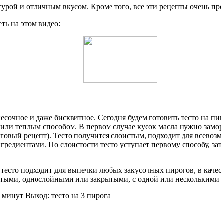
ктурой и отличным вкусом. Кроме того, все эти рецепты очень п
ть на этом видео:
песочное и даже бисквитное. Сегодня будем готовить тесто на п
или теплым способом. В первом случае кусок масла нужно замор
аговый рецепт). Тесто получится слоистым, подходит для всево
редиентами. По слоистости тесто уступает первому способу, за
у тесто подходит для выпечки любых закусочных пирогов, в кач
крытыми, однослойными или закрытыми, с одной или нескольким
 минут Выход: тесто на 3 пирога