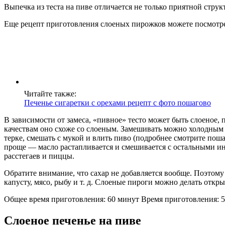
Выпечка из теста на пиве отличается не только приятной стру
Еще рецепт приготовления слоеных пирожков можете посмотре
Читайте также:
Печенье сигаретки с орехами рецепт с фото пошагово
В зависимости от замеса, «пивное» тесто может быть слоеное, 
качествам оно схоже со слоеным. Замешивать можно холодным 
терке, смешать с мукой и влить пиво (подробнее смотрите пош
проще — масло растапливается и смешивается с остальными инг
расстегаев и пиццы.
Обратите внимание, что сахар не добавляется вообще. Поэтом
капусту, мясо, рыбу и т. д. Слоеные пироги можно делать от
Общее время приготовления: 60 минут Время приготовления: 5
Слоеное печенье на пиве