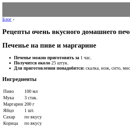
Блог
›
Рецепты очень вкусного домашнего печ
Печенье на пиве и маргарине
Печенье можно приготовить за
1 час.
Получится около
25 штук.
Для приготовления понадобятся:
скалка, нож, сито, ми
Ингредиенты
Пиво
100 мл
Мука
3 стак.
Маргарин
200 г
Яйцо
1 шт.
Сахар
по вкусу
Корица
по вкусу