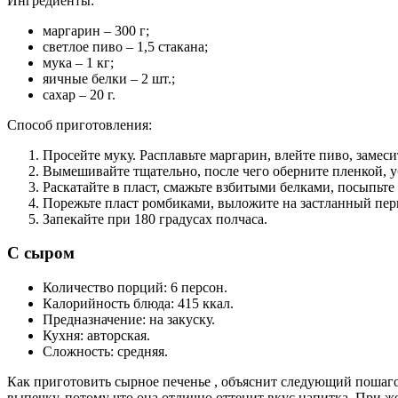
Ингредиенты:
маргарин – 300 г;
светлое пиво – 1,5 стакана;
мука – 1 кг;
яичные белки – 2 шт.;
сахар – 20 г.
Способ приготовления:
Просейте муку. Расплавьте маргарин, влейте пиво, замеси
Вымешивайте тщательно, после чего оберните пленкой, у
Раскатайте в пласт, смажьте взбитыми белками, посыпьте
Порежьте пласт ромбиками, выложите на застланный пер
Запекайте при 180 градусах полчаса.
С сыром
Количество порций: 6 персон.
Калорийность блюда: 415 ккал.
Предназначение: на закуску.
Кухня: авторская.
Сложность: средняя.
Как приготовить сырное печенье , объяснит следующий пошаго
выпечку, потому что она отлично оттенит вкус напитка. При 