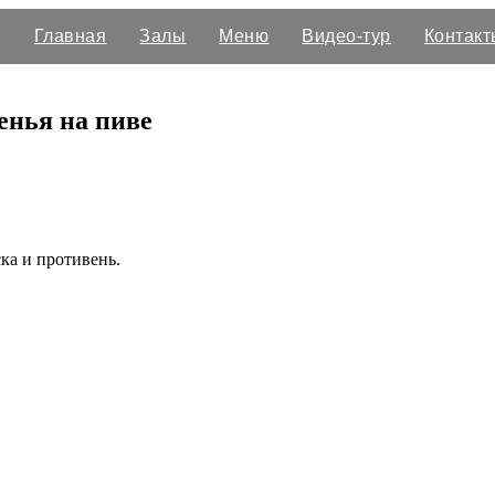
Главная
Залы
Меню
Видео-тур
Контакт
енья на пиве
ска и противень.