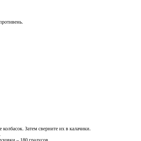
 противень.
е колбасок. Затем сверните их в калачики.
.
уховки – 180 градусов.