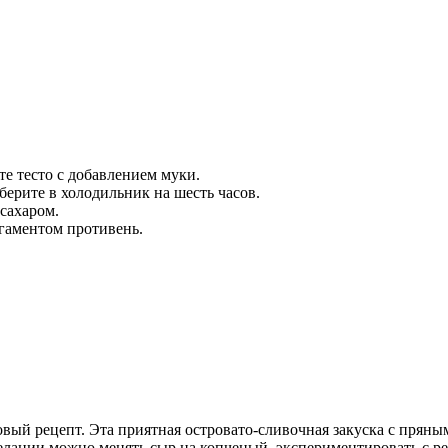
те тесто с добавлением муки.
берите в холодильник на шесть часов.
 сахаром.
гаментом противень.
вый рецепт. Эта приятная островато-сливочная закуска с прян
желании можно менять сыр на копченый, экспериментировать с р