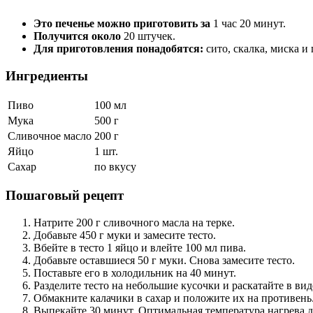
Это печенье можно приготовить за
1 час 20 минут.
Получится около
20 штучек.
Для приготовления понадобятся:
сито, скалка, миска и
Ингредиенты
Пиво
100 мл
Мука
500 г
Сливочное масло
200 г
Яйцо
1 шт.
Сахар
по вкусу
Пошаговый рецепт
Натрите 200 г сливочного масла на терке.
Добавьте 450 г муки и замесите тесто.
Вбейте в тесто 1 яйцо и влейте 100 мл пива.
Добавьте оставшиеся 50 г муки. Снова замесите тесто.
Поставьте его в холодильник на 40 минут.
Разделите тесто на небольшие кусочки и раскатайте в вид
Обмакните калачики в сахар и положите их на противень
Выпекайте 30 минут. Оптимальная температура нагрева д