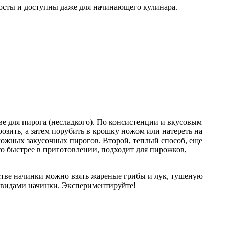
росты и доступны даже для начинающего кулинара.
иве для пирога (несладкого). По консистенции и вкусовым
озить, а затем порубить в крошку ножом или натереть на
зможных закусочных пирогов. Второй, теплый способ, еще
то быстрее в приготовлении, подходит для пирожков,
естве начинки можно взять жареные грибы и лук, тушеную
и видами начинки. Экспериментируйте!