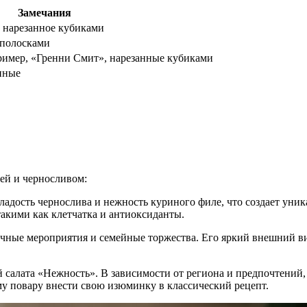
Замечания
, нарезанное кубиками
 полосками
пример, «Гренни Смит», нарезанные кубиками
нные
цей и черносливом:
сладость чернослива и нежность куриного филе, что создает уни
такими как клетчатка и антиоксиданты.
дничные мероприятия и семейные торжества. Его яркий внешний
 салата «Нежность». В зависимости от региона и предпочтений, 
му повару внести свою изюминку в классический рецепт.