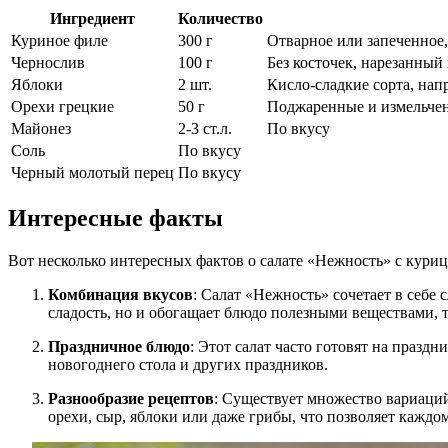
Ингредиент
Количество
Куриное филе
300 г
Отварное или запеченное
Чернослив
100 г
Без косточек, нарезанный
Яблоки
2 шт.
Кисло-сладкие сорта, на
Орехи грецкие
50 г
Поджаренные и измельче
Майонез
2-3 ст.л.
По вкусу
Соль
По вкусу
Черный молотый перец
По вкусу
Интересные факты
Вот несколько интересных фактов о салате «Нежность» с кури
Комбинация вкусов
: Салат «Нежность» сочетает в себе 
сладость, но и обогащает блюдо полезными веществами, 
Праздничное блюдо
: Этот салат часто готовят на праз
новогоднего стола и других праздников.
Разнообразие рецептов
: Существует множество вариаций
орехи, сыр, яблоки или даже грибы, что позволяет каждо