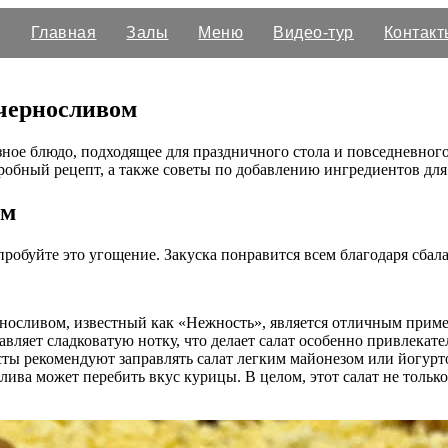
Главная
Залы
Меню
Видео-тур
Контакт
 черносливом
ное блюдо, подходящее для праздничного стола и повседневног
робный рецепт, а также советы по добавлению ингредиентов для
ом
робуйте это угощение. Закуска понравится всем благодаря сбал
рносливом, известный как «Нежность», является отличным приме
бавляет сладковатую нотку, что делает салат особенно привлека
сты рекомендуют заправлять салат легким майонезом или йогурт
ва может перебить вкус курицы. В целом, этот салат не только 