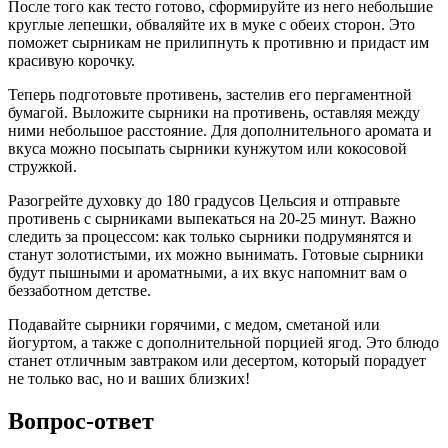
После того как тесто готово, сформируйте из него небольшие
круглые лепешки, обваляйте их в муке с обеих сторон. Это
поможет сырникам не прилипнуть к противню и придаст им
красивую корочку.
Теперь подготовьте противень, застелив его пергаментной
бумагой. Выложите сырники на противень, оставляя между
ними небольшое расстояние. Для дополнительного аромата и
вкуса можно посыпать сырники кунжутом или кокосовой
стружкой.
Разогрейте духовку до 180 градусов Цельсия и отправьте
противень с сырниками выпекаться на 20-25 минут. Важно
следить за процессом: как только сырники подрумянятся и
станут золотистыми, их можно вынимать. Готовые сырники
будут пышными и ароматными, а их вкус напомнит вам о
беззаботном детстве.
Подавайте сырники горячими, с медом, сметаной или
йогуртом, а также с дополнительной порцией ягод. Это блюдо
станет отличным завтраком или десертом, который порадует
не только вас, но и ваших близких!
Вопрос-ответ