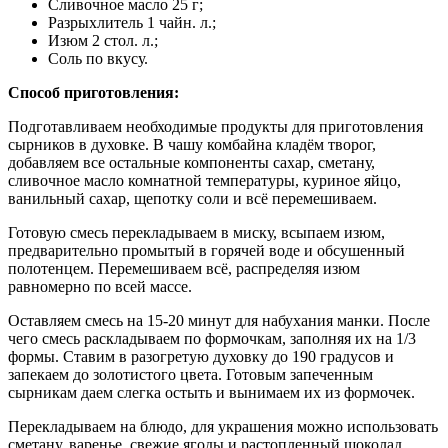
Сливочное масло 25 г;
Разрыхлитель 1 чайн. л.;
Изюм 2 стол. л.;
Соль по вкусу.
Способ приготовления:
Подготавливаем необходимые продукты для приготовления
сырников в духовке. В чашу комбайна кладём творог,
добавляем все остальные компоненты сахар, сметану,
сливочное масло комнатной температуры, куриное яйцо,
ванильный сахар, щепотку соли и всё перемешиваем.
Готовую смесь перекладываем в миску, всыпаем изюм,
предварительно промытый в горячей воде и обсушенный
полотенцем. Перемешиваем всё, распределяя изюм
равномерно по всей массе.
Оставляем смесь на 15-20 минут для набухания манки. После
чего смесь раскладываем по формочкам, заполняя их на 1/3
формы. Ставим в разогретую духовку до 190 градусов и
запекаем до золотистого цвета. Готовым запеченным
сырникам даем слегка остыть и вынимаем их из формочек.
Перекладываем на блюдо, для украшения можно использовать
сметану, варенье, свежие ягоды и растопленный шоколад.