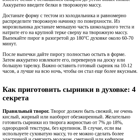
Аккуратно введите белки в творожную массу.
Достаньте форму с тестом из холодильника и равномерно
распределите творожную начинку по поверхности. Из
морозильника достаньте меньшую часть шоколадного теста и
натрите его на крупной терке сверху на творожную массу.
Выпекайте пирог в разогретой до 180°С духовке около 60-70
минут.
После выпечки дайте пирогу полностью остыть в форме.
Затем аккуратно извлеките его, перевернув на доску или
большую тарелку. Важно оставить готовый сырник на 10-12
часов, а лучше на всю ночь, чтобы он стал еще более вкусным.
Как приготовить сырники в духовке: 4
секрета
Правильный творог
.
Творог должен быть свежий, не очень
кислый, жирный или наоборот обезжиренный. Желательно
готовить сырники из творога жирностью от 7% до 18%,
однородной текстуры, без крупинок. В случае, если вы
используете суховатую массу, то ее можно сделать более
эластичной и смягчить молоком, сметаной или кефиром.