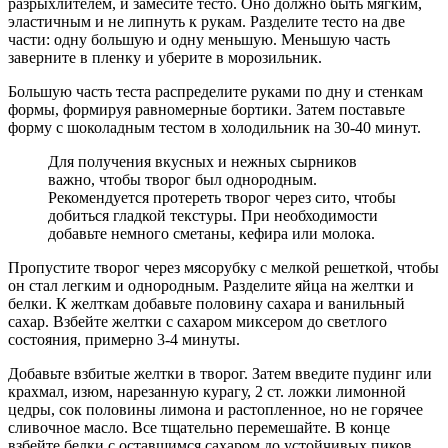
разрыхлителем, и замесите тесто. Оно должно быть мягким,
эластичным и не липнуть к рукам. Разделите тесто на две
части: одну большую и одну меньшую. Меньшую часть
заверните в пленку и уберите в морозильник.
Большую часть теста распределите руками по дну и стенкам
формы, формируя равномерные бортики. Затем поставьте
форму с шоколадным тестом в холодильник на 30-40 минут.
Для получения вкусных и нежных сырников
важно, чтобы творог был однородным.
Рекомендуется протереть творог через сито, чтобы
добиться гладкой текстуры. При необходимости
добавьте немного сметаны, кефира или молока.
Пропустите творог через мясорубку с мелкой решеткой, чтобы
он стал легким и однородным. Разделите яйца на желтки и
белки. К желткам добавьте половину сахара и ванильный
сахар. Взбейте желтки с сахаром миксером до светлого
состояния, примерно 3-4 минуты.
Добавьте взбитые желтки в творог. Затем введите пудинг или
крахмал, изюм, нарезанную курагу, 2 ст. ложки лимонной
цедры, сок половины лимона и растопленное, но не горячее
сливочное масло. Все тщательно перемешайте. В конце
взбейте белки с оставшимся сахаром до устойчивых пиков.