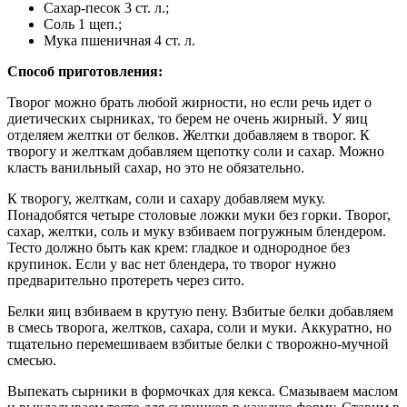
Сахар-песок 3 ст. л.;
Соль 1 щеп.;
Мука пшеничная 4 ст. л.
Способ приготовления:
Творог можно брать любой жирности, но если речь идет о
диетических сырниках, то берем не очень жирный. У яиц
отделяем желтки от белков. Желтки добавляем в творог. К
творогу и желткам добавляем щепотку соли и сахар. Можно
класть ванильный сахар, но это не обязательно.
К творогу, желткам, соли и сахару добавляем муку.
Понадобятся четыре столовые ложки муки без горки. Творог,
сахар, желтки, соль и муку взбиваем погружным блендером.
Тесто должно быть как крем: гладкое и однородное без
крупинок. Если у вас нет блендера, то творог нужно
предварительно протереть через сито.
Белки яиц взбиваем в крутую пену. Взбитые белки добавляем
в смесь творога, желтков, сахара, соли и муки. Аккуратно, но
тщательно перемешиваем взбитые белки с творожно-мучной
смесью.
Выпекать сырники в формочках для кекса. Смазываем маслом