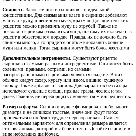
Сочность.
Залог сочности сырников – в идеальной
консистенции. Для связывания влаги в сырники добавляют
манную крупу, пшеничную муку, крахмал. Для диетических
рецептов можно применять муку из отрубей. Также не
позволят сырникам развалиться яйца, поэтому их включают в
рецепт в обязательном порядке. Правда, их не должно быть
слишком много, а то придется опять же добавлять больше
муки или манки. Тогда сырники могут быть более жесткими.
Дополнительные ингредиенты
.
Существуют рецепты
сырников с самыми разными ингредиентами. Они могут быть
солеными, пряными, острыми, но самыми
распространенными сырниками являются сладкие. В них
обычно кладут сахар, курагу или изюм, вишню, сушеную
клюкву. Также добавляют ваниль. Для вариантов без сахара
используют сушеные овощи, пряные травы, чеснок и так
далее. Главное, не переборщить с количеством ингредиентов.
Размер и форма
.
Сырники лучше формировать небольшого
диаметра и не слишком толстые, иначе они будут плохо
пропекаться и их будет труднее переворачивать. Самым
оптимальным вариантом для определения размера является
столовая ложка, которой вы берете тесто. Делайте сырники в
виде небольших шайбочек.