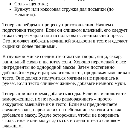
Соль – щепотка;
Кунжут или кокосовая стружка для посыпки (по
желанию).
Теперь перейдем к процессу приготовления. Начнем с
подготовки творога. Если он слишком влажный, его следует
отжать через марлю или использовать специальный пресс.
Это поможет избежать излишней жидкости в тесте и сделает
сырники более пышными.
В глубокой миске соедините отжатый творог, яйцо, сахар,
ванильный сахар и щепотку соли. Хорошо перемешайте все
ингредиенты до однородной массы. Затем постепенно
добавляйте муку и разрыхлитель теста, продолжая замешивать
тесто. Оно должно получиться мягким и не прилипать к
рукам. Если тесто слишком жидкое, добавьте немного муки.
Теперь пришло время добавить ягоды. Если вы используете
замороженные, их не нужно размораживать – просто
аккуратно вмешайте их в тесто. Если вы предпочитаете
свежие ягоды, нарежьте их на небольшие кусочки и также
добавьте в массу. Будьте осторожны, чтобы не повредить
ягоды, иначе они могут дать сок и сделать тесто слишком
влажным.