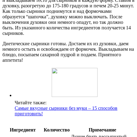
и выкладываем тесто для сырников в каждую форму. Ставим в
духовку, разогретую до 175-180 градусов и печем 20-25 минут.
Как только сырники поднимутся и над формочками
образуется “шапочка”, духовку можно выключать. После
выключения духовки они немного опадут, но так должно
быть. Из указанного количества ингредиентов получается 14
сырников.
Диетические сырники готовы. Достаем их из духовки, даем
немного остыть и освобождаем от формочек. Выкладываем на
блюдо, посыпаем сахарной пудрой и подаем. Приятного
аппетита!
Читайте также:
Самые вкусные сырники без муки – 15 способов
приготовить!
Ингредиент
Количество
Примечание
Лучше брать рассыпчатый,