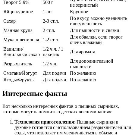
Творог 5-9%
500 г
не зернистый
Яйцо куриное
1 шт.
Крупное
По вкусу, можно увеличить
Сахар
2-3 ст.л.
или уменьшить
Манная крупа
2 ст.л.
Для пышности и связки
Для обвалки, если творог
Мука пшеничная
1-2 ст.л.
очень влажный
Ванилин/
1/2 ч.л. / 1
Для аромата
Ванильный сахар
пакетик
Для дополнительной
Разрыхлитель
1/2 ч.л.
пышности
Сметана/Йогурт
Для подачи
По желанию
Ягоды/Фрукты
Для подачи
По желанию
Интересные факты
Вот несколько интересных фактов о пышных сырниках,
которые могут напомнить о детских воспоминаниях:
Технология приготовления
: Пышные сырники в
духовке готовятся с использованием разрыхлителей или
соды, что позволяет им увеличиваться в объеме и