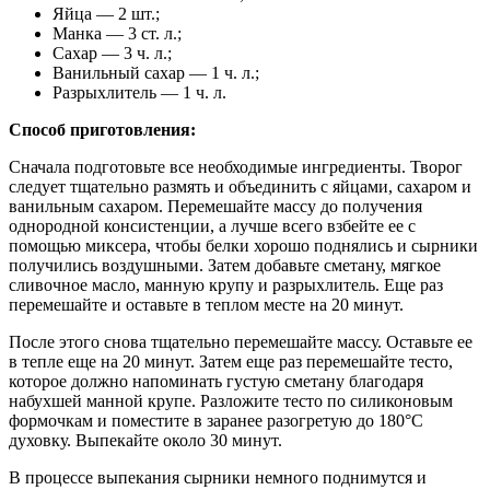
Яйца — 2 шт.;
Манка — 3 ст. л.;
Сахар — 3 ч. л.;
Ванильный сахар — 1 ч. л.;
Разрыхлитель — 1 ч. л.
Способ приготовления:
Сначала подготовьте все необходимые ингредиенты. Творог
следует тщательно размять и объединить с яйцами, сахаром и
ванильным сахаром. Перемешайте массу до получения
однородной консистенции, а лучше всего взбейте ее с
помощью миксера, чтобы белки хорошо поднялись и сырники
получились воздушными. Затем добавьте сметану, мягкое
сливочное масло, манную крупу и разрыхлитель. Еще раз
перемешайте и оставьте в теплом месте на 20 минут.
После этого снова тщательно перемешайте массу. Оставьте ее
в тепле еще на 20 минут. Затем еще раз перемешайте тесто,
которое должно напоминать густую сметану благодаря
набухшей манной крупе. Разложите тесто по силиконовым
формочкам и поместите в заранее разогретую до 180°С
духовку. Выпекайте около 30 минут.
В процессе выпекания сырники немного поднимутся и