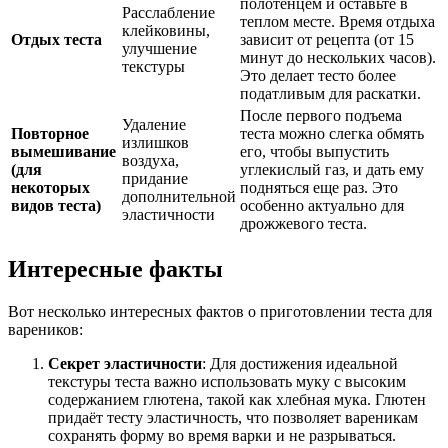
полотенцем и оставьте в
Расслабление
теплом месте. Время отдыха
клейковины,
Отдых теста
зависит от рецепта (от 15
улучшение
минут до нескольких часов).
текстуры
Это делает тесто более
податливым для раскатки.
После первого подъема
Удаление
Повторное
теста можно слегка обмять
излишков
вымешивание
его, чтобы выпустить
воздуха,
(для
углекислый газ, и дать ему
придание
некоторых
подняться еще раз. Это
дополнительной
видов теста)
особенно актуально для
эластичности
дрожжевого теста.
Интересные факты
Вот несколько интересных фактов о приготовлении теста для
вареников:
Секрет эластичности
: Для достижения идеальной
текстуры теста важно использовать муку с высоким
содержанием глютена, такой как хлебная мука. Глютен
придаёт тесту эластичность, что позволяет вареникам
сохранять форму во время варки и не разрываться.