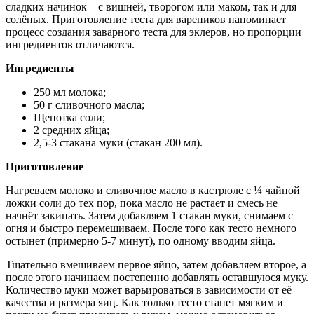
сладких начинок – с вишней, творогом или маком, так и для
солёных. Приготовление теста для вареников напоминает
процесс создания заварного теста для эклеров, но пропорции
ингредиентов отличаются.
Ингредиенты
250 мл молока;
50 г сливочного масла;
Щепотка соли;
2 средних яйца;
2,5-3 стакана муки (стакан 200 мл).
Приготовление
Нагреваем молоко и сливочное масло в кастрюле с ¼ чайной
ложки соли до тех пор, пока масло не растает и смесь не
начнёт закипать. Затем добавляем 1 стакан муки, снимаем с
огня и быстро перемешиваем. После того как тесто немного
остынет (примерно 5-7 минут), по одному вводим яйца.
Тщательно вмешиваем первое яйцо, затем добавляем второе, а
после этого начинаем постепенно добавлять оставшуюся муку.
Количество муки может варьироваться в зависимости от её
качества и размера яиц. Как только тесто станет мягким и