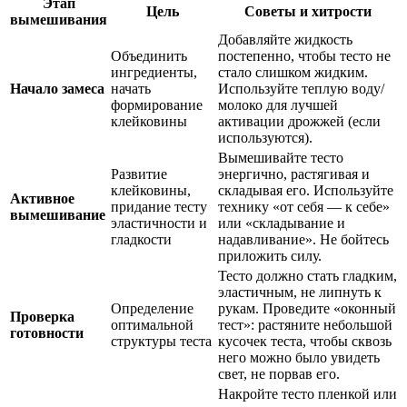
Этап
Цель
Советы и хитрости
вымешивания
Добавляйте жидкость
Объединить
постепенно, чтобы тесто не
ингредиенты,
стало слишком жидким.
Начало замеса
начать
Используйте теплую воду/
формирование
молоко для лучшей
клейковины
активации дрожжей (если
используются).
Вымешивайте тесто
Развитие
энергично, растягивая и
клейковины,
складывая его. Используйте
Активное
придание тесту
технику «от себя — к себе»
вымешивание
эластичности и
или «складывание и
гладкости
надавливание». Не бойтесь
приложить силу.
Тесто должно стать гладким,
эластичным, не липнуть к
Определение
рукам. Проведите «оконный
Проверка
оптимальной
тест»: растяните небольшой
готовности
структуры теста
кусочек теста, чтобы сквозь
него можно было увидеть
свет, не порвав его.
Накройте тесто пленкой или