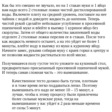
Как бы это смешно не звучало, но на 1 стакан муки и 1 яйцо
вам надо всего 2 столовые ложки чистой дистиллированной
воды. Включите плиту на средний уровень, поставьте на нее
чайник с водой и доведите жидкость до кипения. Теперь
чистой рукой сделайте небольшое углубление в просеянной
пшеничной муке и вбейте в выемку 1 куриное яйцо без
скорлупы. Затем от общего количества закипевшей воды
отделите 2 столовые ложки перелив ее в стакан. После того
как жидкость немного остынет, а на это уйдет не более 1
минуты, влейте воду в выемку из муки к куриному яйцу.
Начните замес, руками собирая муку с краев горки к центру и
не позволяя жидкости растекаться по всей миске.
Получившееся полу густое тесто уложите на кухонный стол,
предварительно присыпанный просеянной пшеничной мукой.
И теперь самая сложная часть – это вымешивание.
Качественное тесто должно быть тугим, плотным
и в тоже время легко поддаваться лепке. Поэтому
вымешивать его надо не менее 10 – 15 минут, а
лучше, чтобы к этому процессу были привлечены
более сильные мужские руки, тогда на
вымешивание у вас уйдет в 2 раза меньше времени
от силы 5 минут.