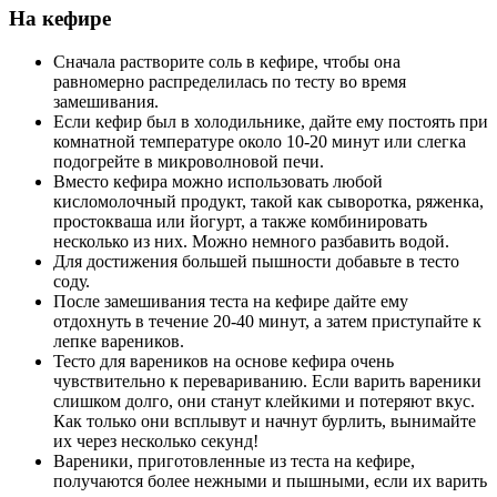
На кефире
Сначала растворите соль в кефире, чтобы она
равномерно распределилась по тесту во время
замешивания.
Если кефир был в холодильнике, дайте ему постоять при
комнатной температуре около 10-20 минут или слегка
подогрейте в микроволновой печи.
Вместо кефира можно использовать любой
кисломолочный продукт, такой как сыворотка, ряженка,
простокваша или йогурт, а также комбинировать
несколько из них. Можно немного разбавить водой.
Для достижения большей пышности добавьте в тесто
соду.
После замешивания теста на кефире дайте ему
отдохнуть в течение 20-40 минут, а затем приступайте к
лепке вареников.
Тесто для вареников на основе кефира очень
чувствительно к перевариванию. Если варить вареники
слишком долго, они станут клейкими и потеряют вкус.
Как только они всплывут и начнут бурлить, вынимайте
их через несколько секунд!
Вареники, приготовленные из теста на кефире,
получаются более нежными и пышными, если их варить