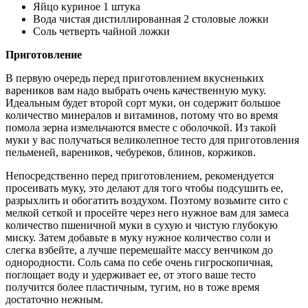
Яйцо куриное 1 штука
Вода чистая дистиллированная 2 столовые ложки
Соль четверть чайной ложки
Приготовление
В первую очередь перед приготовлением вкусненьких
вареников вам надо выбрать очень качественную муку.
Идеальным будет второй сорт муки, он содержит большое
количество минералов и витаминов, потому что во время
помола зерна измельчаются вместе с оболочкой. Из такой
муки у вас получаться великолепное тесто для приготовления
пельменей, вареников, чебуреков, блинов, коржиков.
Непосредственно перед приготовлением, рекомендуется
просеивать муку, это делают для того чтобы подсушить ее,
разрыхлить и обогатить воздухом. Поэтому возьмите сито с
мелкой сеткой и просейте через него нужное вам для замеса
количество пшеничной муки в сухую и чистую глубокую
миску. Затем добавьте в муку нужное количество соли и
слегка взбейте, а лучше перемешайте массу венчиком до
однородности. Соль сама по себе очень гигроскопичная,
поглощает воду и удерживает ее, от этого ваше тесто
получится более пластичным, тугим, но в тоже время
достаточно нежным.