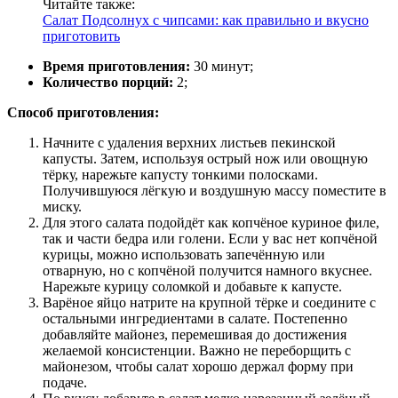
Читайте также:
Салат Подсолнух с чипсами: как правильно и вкусно
приготовить
Время приготовления:
30 минут;
Количество порций:
2;
Способ приготовления:
Начните с удаления верхних листьев пекинской
капусты. Затем, используя острый нож или овощную
тёрку, нарежьте капусту тонкими полосками.
Получившуюся лёгкую и воздушную массу поместите в
миску.
Для этого салата подойдёт как копчёное куриное филе,
так и части бедра или голени. Если у вас нет копчёной
курицы, можно использовать запечённую или
отварную, но с копчёной получится намного вкуснее.
Нарежьте курицу соломкой и добавьте к капусте.
Варёное яйцо натрите на крупной тёрке и соедините с
остальными ингредиентами в салате. Постепенно
добавляйте майонез, перемешивая до достижения
желаемой консистенции. Важно не переборщить с
майонезом, чтобы салат хорошо держал форму при
подаче.