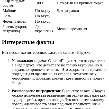
Сыр твердых
100 г
Натертый на крупной терке
сортов
Майонез
По вкусу
Для заправки
Соль
По вкусу
Черный перец
По вкусу
Зелень (укроп,
Для
Мелко нарезанная
петрушка)
украшения
Интересные факты
Вот несколько интересных фактов о салате «Парус»:
Уникальная подача
: Салат «Парус» часто оформляется
в виде паруса, что делает его не только вкусным, но и
визуально привлекательным. Это оформление идеально
подходит для праздничных столов и тематических
мероприятий, добавляя элемент креативности в подачу
блюд.
Разнообразие ингредиентов
: В рецепте салата «Парус»
можно использовать различные ингредиенты, такие как
курица, грибы, орехи и овощи. Это позволяет каждому
повару адаптировать салат под свои предпочтения и
создавать уникальные вариации, что делает его