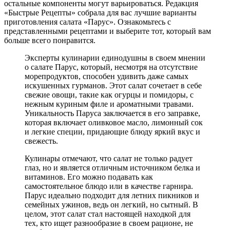
остальные компоненты могут варьироваться. Редакция
«Быстрые Рецепты» собрала для вас лучшие варианты
приготовления салата «Парус». Ознакомьтесь с
представленными рецептами и выберите тот, который вам
больше всего понравится.
Эксперты кулинарии единодушны в своем мнении
о салате Парус, который, несмотря на отсутствие
морепродуктов, способен удивить даже самых
искушенных гурманов. Этот салат сочетает в себе
свежие овощи, такие как огурцы и помидоры, с
нежным куриным филе и ароматными травами.
Уникальность Паруса заключается в его заправке,
которая включает оливковое масло, лимонный сок
и легкие специи, придающие блюду яркий вкус и
свежесть.
Кулинары отмечают, что салат не только радует
глаз, но и является отличным источником белка и
витаминов. Его можно подавать как
самостоятельное блюдо или в качестве гарнира.
Парус идеально подходит для летних пикников и
семейных ужинов, ведь он легкий, но сытный. В
целом, этот салат стал настоящей находкой для
тех, кто ищет разнообразие в своем рационе, не