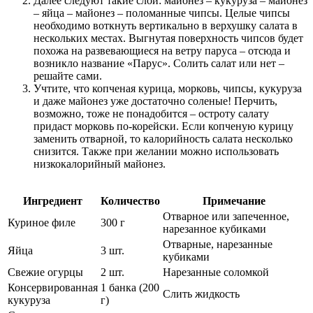
Далее следуют такие слои: майонез – кукуруза – майонез
– яйца – майонез – поломанные чипсы. Целые чипсы
необходимо воткнуть вертикально в верхушку салата в
нескольких местах. Выгнутая поверхность чипсов будет
похожа на развевающиеся на ветру паруса – отсюда и
возникло название «Парус». Солить салат или нет –
решайте сами.
Учтите, что копченая курица, морковь, чипсы, кукуруза
и даже майонез уже достаточно соленые! Перчить,
возможно, тоже не понадобится – остроту салату
придаст морковь по-корейски. Если копченую курицу
заменить отварной, то калорийность салата несколько
снизится. Также при желании можно использовать
низкокалорийный майонез.
Ингредиент
Количество
Примечание
Отварное или запеченное,
Куриное филе
300 г
нарезанное кубиками
Отварные, нарезанные
Яйца
3 шт.
кубиками
Свежие огурцы
2 шт.
Нарезанные соломкой
Консервированная
1 банка (200
Слить жидкость
кукуруза
г)