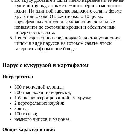
По вкусу добавьте в салат мелко нарезанный зелёный
лук и петрушку, а также немного чёрного молотого
перца. На длинной тарелке выложите салат в форме
круга или овала. Отложите около 10 целых
картофельных чипсов для украшения, остальные
измельчите до состояния крошки и обсыпьте ими
поверхность салата.
Непосредственно перед подачей на стол установите
чипсы в виде парусов на готовом салате, чтобы
завершить оформление блюда.
Парус с кукурузой и картофелем
Ингредиенты:
300 г копчёной курицы;
200 г моркови по-корейски;
1 банка консервированной кукурузы;
2 картофельных клубня;
3 яйца;
100 г сыра;
немного чипсов и майонез.
Общие характеристики: