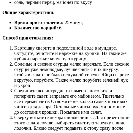
соль, черный перец, майонез по вкусу.
Общие характеристики:
Время приготовления:
25минут;
Количество порций:
6;
Способ приготовления:
Картошку сварите в подсоленной воде в мундире.
Остудите, очистите и нарежьте на кубики. На такие же
кубики нарежьте копченую курицу.
Соленые и свежие огурцы мелко нарежьте. Если свежие
огурцы уже немолодые, лучше снять с них шкурку,
чтобы в салате не было ненужной горечи. Яйца сварите
вкрутую, порубите. Также мелко порубите зеленый лук
и укроп.
Соедините все ингредиенты вместе, посолите и
поперчите салат, заправьте его майонезом. Тщательно
все перемешайте. Отложите несколько самых красивых
чипсов для декора. Остальные чипсы руками помните
до состояния крошки. Посыпьте ими салат.
Сверху воткните декоративные чипсы. Для презентации
этого салата лучше выбирать салатную тарелку в виде
лодочки. Блюдо следует подавать к столу сразу после