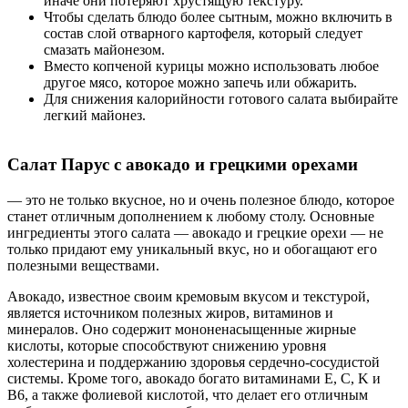
иначе они потеряют хрустящую текстуру.
Чтобы сделать блюдо более сытным, можно включить в
состав слой отварного картофеля, который следует
смазать майонезом.
Вместо копченой курицы можно использовать любое
другое мясо, которое можно запечь или обжарить.
Для снижения калорийности готового салата выбирайте
легкий майонез.
Салат Парус с авокадо и грецкими орехами
— это не только вкусное, но и очень полезное блюдо, которое
станет отличным дополнением к любому столу. Основные
ингредиенты этого салата — авокадо и грецкие орехи — не
только придают ему уникальный вкус, но и обогащают его
полезными веществами.
Авокадо, известное своим кремовым вкусом и текстурой,
является источником полезных жиров, витаминов и
минералов. Оно содержит мононенасыщенные жирные
кислоты, которые способствуют снижению уровня
холестерина и поддержанию здоровья сердечно-сосудистой
системы. Кроме того, авокадо богато витаминами E, C, K и
B6, а также фолиевой кислотой, что делает его отличным