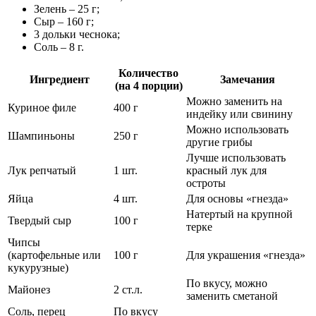
Зелень – 25 г;
Сыр – 160 г;
3 дольки чеснока;
Соль – 8 г.
Количество
Ингредиент
Замечания
(на 4 порции)
Можно заменить на
Куриное филе
400 г
индейку или свинину
Можно использовать
Шампиньоны
250 г
другие грибы
Лучше использовать
Лук репчатый
1 шт.
красный лук для
остроты
Яйца
4 шт.
Для основы «гнезда»
Натертый на крупной
Твердый сыр
100 г
терке
Чипсы
(картофельные или
100 г
Для украшения «гнезда»
кукурузные)
По вкусу, можно
Майонез
2 ст.л.
заменить сметаной
Соль, перец
По вкусу