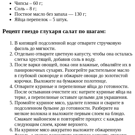
Чипсы – 60 г;
Соль – 8 г;
Постное масло без запаха — 130 г;
Яйца перепелок – 5 штук.
Рецепт гнездо глухаря салат по шагам:
В кипящей подсоленной воде отварите стручковую
фасоль до мягкости.
Отдельно отварите цветную капусту, чтобы она осталась
слегка хрустящей, добавив соль в воду.
После варки овощей, пока они влажные, обваляйте их в
панировочных сухарях. Разогрейте растительное масло
в глубокой сковороде и обжарьте овощи до золотистой
корочки. Выложите на бумажное полотенце.
Отварите куриные и перепелиные яйца до готовности.
После остывания очистите их: натрите куриные яйца на
терке, а перепелиные оставьте целыми для украшения.
Промойте куриное мясо, удалите пленки и сварите в
подсоленном бульоне до готовности. Разберите на
мелкие волокна и выложите первым слоем на блюдо.
Смажьте майонезом и повторяйте процесс с каждым
следующим слоем, кроме верхнего.
На куриное мясо аккуратно выложите обжаренную