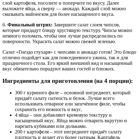
слой картофеля, посолите и поперчите по вкусу. Далее
выложите яйца, а сверху — авокадо. Каждый слой можно
смазывать майонезом для более насыщенного вкуса.
6.
Финальный штрих:
Завершите салат слоем чипсов,
которые придадут блюду хрустящую текстуру. Чипсы можно
немного поломать, чтобы они лучше распределились по
поверхности. Украсить салат можно свежей зеленью.
Салат «Гнездо глухаря» с чипсами и авокадо готов! Это блюдо
отлично подойдет как для повседневного ужина, так и для
праздничного стола. Его яркий внешний вид и насыщенный
вкус обязательно порадуют ваших гостей и близких.
Ингредиенты для приготовления (на 4 порции):
300 г куриного филе – основной ингредиент, который
придаёт салату сытность и белок. Лучше всего
использовать отварное или запечённое филе, чтобы
сохранить его нежность и вкус.
4 яйца – они добавляют кремовую текстуру и
насыщенный вкус. Яйца можно отварить вкрутую и
нарезать кубиками или дольками.
200 г картофеля – этот ингредиент придаёт салату
плотность и делает его более сытным. Картофель