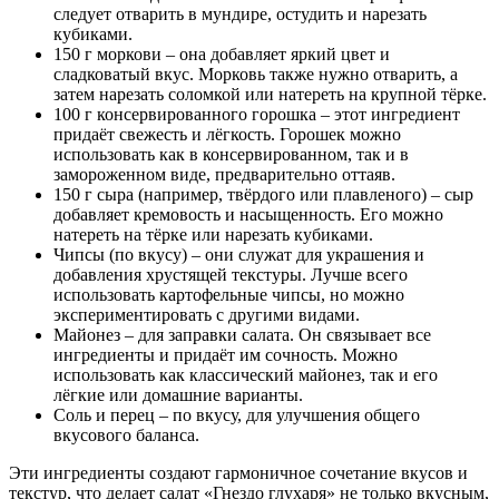
следует отварить в мундире, остудить и нарезать
кубиками.
150 г моркови – она добавляет яркий цвет и
сладковатый вкус. Морковь также нужно отварить, а
затем нарезать соломкой или натереть на крупной тёрке.
100 г консервированного горошка – этот ингредиент
придаёт свежесть и лёгкость. Горошек можно
использовать как в консервированном, так и в
замороженном виде, предварительно оттаяв.
150 г сыра (например, твёрдого или плавленого) – сыр
добавляет кремовость и насыщенность. Его можно
натереть на тёрке или нарезать кубиками.
Чипсы (по вкусу) – они служат для украшения и
добавления хрустящей текстуры. Лучше всего
использовать картофельные чипсы, но можно
экспериментировать с другими видами.
Майонез – для заправки салата. Он связывает все
ингредиенты и придаёт им сочность. Можно
использовать как классический майонез, так и его
лёгкие или домашние варианты.
Соль и перец – по вкусу, для улучшения общего
вкусового баланса.
Эти ингредиенты создают гармоничное сочетание вкусов и
текстур, что делает салат «Гнездо глухаря» не только вкусным,