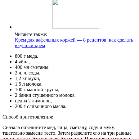
Читайте также:
Крем для вафельных коржей — 8 рецептов, как сделать
вкусный крем
800 г меда,
4 яйца,
400 мл сметаны,
2 ч. л. соды,
1,2 кг муки,
1,5 л молока,
100 г манной крупы,
2 банки сгущенного молока,
цедра 2 лимонов,
200 г сливочного масла.
Способ приготовления:
Сначала объедините мед, яйца, сметану, соду и муку,
тщательно замесив тесто. Затем разделите его на три равные
части, раскатайте и выпекайте коржи. Приготовьте манную