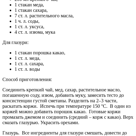
1 стакан меда,
1 стакан сахара,
7 ст. л. растительного масла,
1 ч. л. соды,
1 ст. л. уксуса,
4 ст. л. изюма, мука
Для глазури:
1 стакан порошка какао,
1 ст. л. меда,
1 ст. л. сахара,
1 ст. л. воды
Способ приготовления:
Соединить крепкий чай, мед, сахар, растительное масло,
погашенную соду, изюм, добавить муку, замесить тесто до
консистенции густой сметаны. Разделить на 2–3 части,
раскатать коржи. Испечь при температуре 150 °C. В один из
коржей можно добавить порошок какао. Готовые коржи
промазать джемом и соединить (средний – корж с какао). Верх
смазать глазурью. Украсить орехами.
Глазурь. Все ингредиенты для глазури смешать, довести до