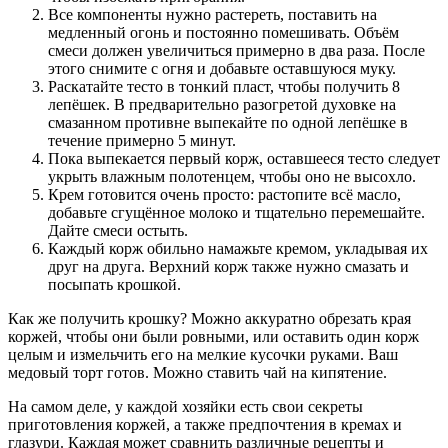
Все компоненты нужно растереть, поставить на
медленный огонь и постоянно помешивать. Объём
смеси должен увеличиться примерно в два раза. После
этого снимите с огня и добавьте оставшуюся муку.
Раскатайте тесто в тонкий пласт, чтобы получить 8
лепёшек. В предварительно разогретой духовке на
смазанном противне выпекайте по одной лепёшке в
течение примерно 5 минут.
Пока выпекается первый корж, оставшееся тесто следует
укрыть влажным полотенцем, чтобы оно не высохло.
Крем готовится очень просто: растопите всё масло,
добавьте сгущённое молоко и тщательно перемешайте.
Дайте смеси остыть.
Каждый корж обильно намажьте кремом, укладывая их
друг на друга. Верхний корж также нужно смазать и
посыпать крошкой.
Как же получить крошку? Можно аккуратно обрезать края
коржей, чтобы они были ровными, или оставить один корж
целым и измельчить его на мелкие кусочки руками. Ваш
медовый торт готов. Можно ставить чай на кипятение.
На самом деле, у каждой хозяйки есть свои секреты
приготовления коржей, а также предпочтения в кремах и
глазури. Каждая может сравнить различные рецепты и