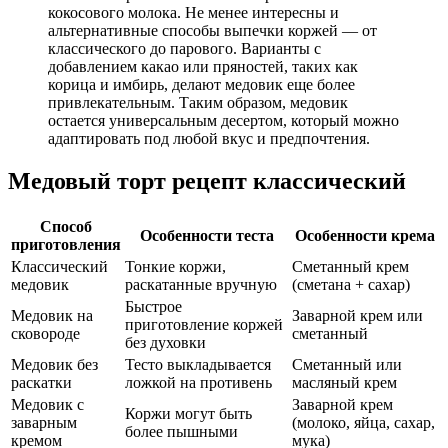
кокосового молока. Не менее интересны и
альтернативные способы выпечки коржей — от
классического до парового. Варианты с
добавлением какао или пряностей, таких как
корица и имбирь, делают медовик еще более
привлекательным. Таким образом, медовик
остается универсальным десертом, который можно
адаптировать под любой вкус и предпочтения.
Медовый торт рецепт классический
Способ
Особенности теста
Особенности крема
приготовления
Классический
Тонкие коржи,
Сметанный крем
медовик
раскатанные вручную
(сметана + сахар)
Быстрое
Медовик на
Заварной крем или
приготовление коржей
сковороде
сметанный
без духовки
Медовик без
Тесто выкладывается
Сметанный или
раскатки
ложкой на противень
масляный крем
Медовик с
Заварной крем
Коржи могут быть
заварным
(молоко, яйца, сахар,
более пышными
кремом
мука)