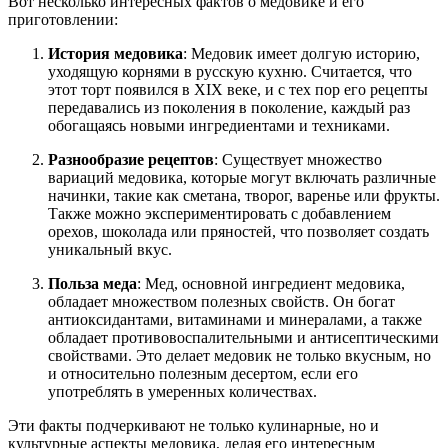
Вот несколько интересных фактов о медовике и его
приготовлении:
История медовика
: Медовик имеет долгую историю,
уходящую корнями в русскую кухню. Считается, что
этот торт появился в XIX веке, и с тех пор его рецепты
передавались из поколения в поколение, каждый раз
обогащаясь новыми ингредиентами и техниками.
Разнообразие рецептов
: Существует множество
вариаций медовика, которые могут включать различные
начинки, такие как сметана, творог, варенье или фрукты.
Также можно экспериментировать с добавлением
орехов, шоколада или пряностей, что позволяет создать
уникальный вкус.
Польза меда
: Мед, основной ингредиент медовика,
обладает множеством полезных свойств. Он богат
антиоксидантами, витаминами и минералами, а также
обладает противовоспалительными и антисептическими
свойствами. Это делает медовик не только вкусным, но
и относительно полезным десертом, если его
употреблять в умеренных количествах.
Эти факты подчеркивают не только кулинарные, но и
культурные аспекты медовика, делая его интересным