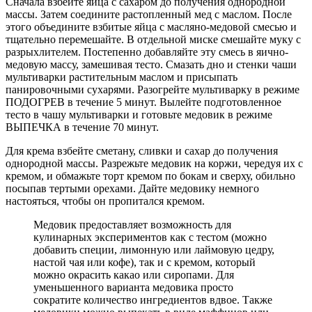
Сначала взбейте яйца с сахаром до получения однородной
массы. Затем соедините растопленный мед с маслом. После
этого объедините взбитые яйца с масляно-медовой смесью и
тщательно перемешайте. В отдельной миске смешайте муку с
разрыхлителем. Постепенно добавляйте эту смесь в яично-
медовую массу, замешивая тесто. Смазать дно и стенки чаши
мультиварки растительным маслом и присыпать
панировочными сухарями. Разогрейте мультиварку в режиме
ПОДОГРЕВ в течение 5 минут. Вылейте подготовленное
тесто в чашу мультиварки и готовьте медовик в режиме
ВЫПЕЧКА в течение 70 минут.
Для крема взбейте сметану, сливки и сахар до получения
однородной массы. Разрежьте медовик на коржи, чередуя их с
кремом, и обмажьте торт кремом по бокам и сверху, обильно
посыпав тертыми орехами. Дайте медовику немного
настояться, чтобы он пропитался кремом.
Медовик предоставляет возможность для
кулинарных экспериментов как с тестом (можно
добавить специи, лимонную или лаймовую цедру,
настой чая или кофе), так и с кремом, который
можно окрасить какао или сиропами. Для
уменьшенного варианта медовика просто
сократите количество ингредиентов вдвое. Также