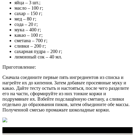
яйца – 3 шт.;
масло – 100 г;
сахар – 150 г;
мед – 80 г;
сода – 20 г;
мука – 400 г;
какао – 100 г;
сметана – 700 г;
сливки – 200 г;
сахарная пудра – 200 г;
лимонный сок – 40 мл.
Приготовление:
Сначала соедините первые пять ингредиентов из списка и
нагрейте их до кипения. Затем добавьте просеянные муку и
какао. Дайте тесту остыть и настояться, после чего разделите
его на части, сформируйте из них тонкие коржи и
подрумяньте их. Взбейте подслащённую сметану, а сливки
отдельно до образования пиков, затем объедините обе массы.
Полученной смесью промажьте шоколадные коржи.