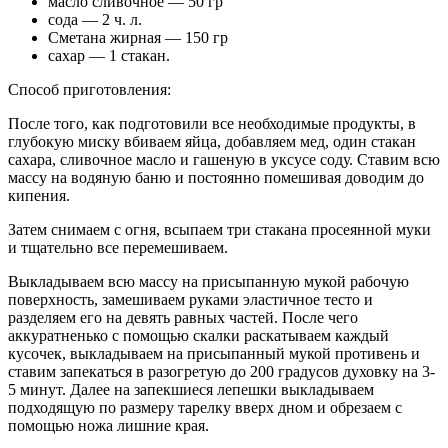
масло сливочное — 50 гр
сода — 2 ч. л.
Сметана жирная — 150 гр
сахар — 1 стакан.
Способ приготовления:
После того, как подготовили все необходимые продукты, в
глубокую миску вбиваем яйца, добавляем мед, один стакан
сахара, сливочное масло и гашеную в уксусе соду. Ставим всю
массу на водяную баню и постоянно помешивая доводим до
кипения.
Затем снимаем с огня, всыпаем три стакана просеянной муки
и тщательно все перемешиваем.
Выкладываем всю массу на присыпанную мукой рабочую
поверхность, замешиваем руками эластичное тесто и
разделяем его на девять равных частей. После чего
аккуратненько с помощью скалки раскатываем каждый
кусочек, выкладываем на присыпанный мукой противень и
ставим запекаться в разогретую до 200 градусов духовку на 3-
5 минут. Далее на запекшиеся лепешки выкладываем
подходящую по размеру тарелку вверх дном и обрезаем с
помощью ножа лишние края.