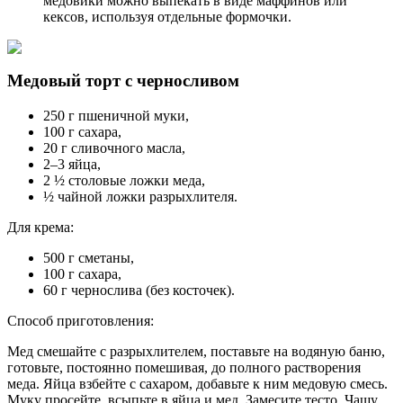
медовики можно выпекать в виде маффинов или
кексов, используя отдельные формочки.
Медовый торт с черносливом
250 г пшеничной муки,
100 г сахара,
20 г сливочного масла,
2–3 яйца,
2 ½ столовые ложки меда,
½ чайной ложки разрыхлителя.
Для крема:
500 г сметаны,
100 г сахара,
60 г чернослива (без косточек).
Способ приготовления:
Мед смешайте с разрыхлителем, поставьте на водяную баню,
готовьте, постоянно помешивая, до полного растворения
меда. Яйца взбейте с сахаром, добавьте к ним медовую смесь.
Муку просейте, всыпьте в яйца и мед. Замесите тесто. Чашу