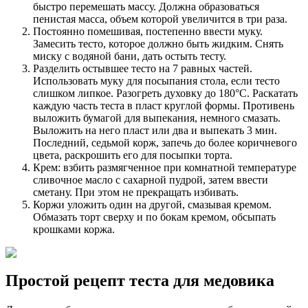
быстро перемешать массу. Должна образоваться
пенистая масса, объем которой увеличится в три раза.
Постоянно помешивая, постепенно ввести муку.
Замесить тесто, которое должно быть жидким. Снять
миску с водяной бани, дать остыть тесту.
Разделить остывшее тесто на 7 равных частей.
Использовать муку для посыпания стола, если тесто
слишком липкое. Разогреть духовку до 180°С. Раскатать
каждую часть теста в пласт круглой формы. Противень
выложить бумагой для выпекания, немного смазать.
Выложить на него пласт или два и выпекать 3 мин.
Последний, седьмой корж, запечь до более коричневого
цвета, раскрошить его для посыпки торта.
Крем: взбить размягченное при комнатной температуре
сливочное масло с сахарной пудрой, затем ввести
сметану. При этом не прекращать избивать.
Коржи уложить один на другой, смазывая кремом.
Обмазать торт сверху и по бокам кремом, обсыпать
крошками коржа.
Простой рецепт теста для медовика