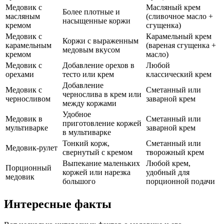
Медовик с
Масляный крем
Более плотные и
масляным
(сливочное масло +
насыщенные коржи
кремом
сгущенка)
Медовик с
Карамельный крем
Коржи с выраженным
карамельным
(вареная сгущенка +
медовым вкусом
кремом
масло)
Медовик с
Добавление орехов в
Любой
орехами
тесто или крем
классический крем
Добавление
Медовик с
Сметанный или
чернослива в крем или
черносливом
заварной крем
между коржами
Удобное
Медовик в
Сметанный или
приготовление коржей
мультиварке
заварной крем
в мультиварке
Тонкий корж,
Сметанный или
Медовик-рулет
свернутый с кремом
творожный крем
Выпекание маленьких
Любой крем,
Порционный
коржей или нарезка
удобный для
медовик
большого
порционной подачи
Интересные факты