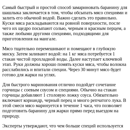
Самый быстрый и простой способ замариновать баранину для
шашлыка заключается в том, чтобы обсыпать мясо специями и
залить его обычной водой. Важно сделать это правильно.
Куски мяса раскладываются на ровной поверхности, после
чего их щедро посыпают солью, черным и красным перцем, а
также любыми другими специями, подходящими для
приготовления на мангале.
Мясо тщательно перемешивают и помещают в глубокую
миску. Затем заливают водой: на 1 кг мяса потребуется 1
стакан чистой прохладной воды. Далее наступает ключевой
этап. Руки должны хорошо помять куски мяса, чтобы волокна
расслабились и впитали специи. Через 30 минут мясо будет
готово для жарки на углях.
Для быстрого маринования отлично подойдет сочетание
горчицы с соевым соусом и специями. Обычно на стакан
горчицы добавляют 1 столовую ложку соуса. Обязательно
включают кориандр, черный перец и много репчатого лука. В
этой смеси мясо маринуется в течение 1 часа, что позволяет
подготовить баранину для жарки прямо перед выездом на
природу.
Эксперты утверждают, что чем больше специй используется