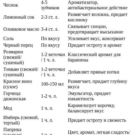
4-5
Ароматизатор,
Чеснок
зубчиков
антибактериальное действие
Размягчает волокна, придает
Лимонный сок
2-3 ст. л.
кислинку
Связывает специи,
Оливковое масло
3-4 ст. л.
предотвращает высыхание
Соль
По вкусу
Усиливает вкус, консервант
Черный перец
По вкусу
Придает остроту и аромат
Розмарин
1-2 веточки
Классический аромат для
(свежий/
/ 1 ч. л.
баранины
сушеный)
Тимьян (свежий/
1-2 веточки
Добавляет пряные нотки
сушеный)
/ 1 ч. л.
Красное вино
Размягчает, придает глубину
100-150 мл
(сухое)
вкуса
Горчица
Эмульгатор, придает
1-2 ч. л.
дижонская
пикантность
Карамелизует корочку,
Мед
1 ч. л.
балансирует вкус
Имбирь (свежий,
1 ч. л.
Придает остроту и свежесть
тертый)
Паприка
Цвет, аромат, легкая сладость/
(сладкая/
1 ч. л.