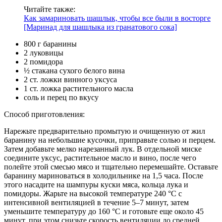
Читайте также:
Как замариновать шашлык, чтобы все были в восторге
[Маринад для шашлыка из гранатового сока]
800 г баранины
2 луковицы
2 помидора
½ стакана сухого белого вина
2 ст. ложки винного уксуса
1 ст. ложка растительного масла
соль и перец по вкусу
Способ приготовления:
Нарежьте предварительно промытую и очищенную от жил
баранину на небольшие кусочки, приправьте солью и перцем.
Затем добавьте мелко нарезанный лук. В отдельной миске
соедините уксус, растительное масло и вино, после чего
полейте этой смесью мясо и тщательно перемешайте. Оставьте
баранину мариноваться в холодильнике на 1,5 часа. После
этого насадите на шампуры куски мяса, кольца лука и
помидоры. Жарьте на высокой температуре 240 °С с
интенсивной вентиляцией в течение 5–7 минут, затем
уменьшите температуру до 160 °С и готовьте еще около 45
минут, при этом снизьте скорость вентиляции до средней.