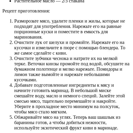
Растительное масло — 2/3 стакана
Рецепт приготовления:
Разморозьте мясо, удалите пленки и жилы, которые не
подходят для употребления. Нарежьте его на равные
порционные куски и поместите в емкость для
маринования.
Очистите лук от шелухи и промойте. Нарежьте его на
кусочки и измельчите в пюре с помощью блендера. То
же самое сделайте с киви.
Очистите зубчики чеснока и натрите их на мелкой
терке. Веточки кинзы промойте под водой, обсушите на
бумажном полотенце и мелко нарежьте. Помидоры и
лимон также вымойте и нарежьте небольшими
кусочками.
Добавьте подготовленные ингредиенты к мясу и
начните готовить маринад. В небольшой миске
смешайте воду, масло и немного специй. Залейте этой
смесью мясо, тщательно перемешайте и накройте.
Уберите в прохладное место минимум на полсуток,
чтобы мясо стало мягким.
Обжаривайте мясо на углях. Теперь ваш шашлык из
баранины готов, а чтобы добиться нежности,
используйте экзотический фрукт киви в маринаде.