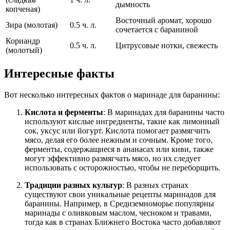
дымность
копченая)
Восточный аромат, хорошо
Зира (молотая)
0.5 ч. л.
сочетается с бараниной
Кориандр
0.5 ч. л.
Цитрусовые нотки, свежесть
(молотый)
Интересные факты
Вот несколько интересных фактов о маринаде для баранины:
Кислота и ферменты
: В маринадах для баранины часто
используют кислые ингредиенты, такие как лимонный
сок, уксус или йогурт. Кислота помогает размягчить
мясо, делая его более нежным и сочным. Кроме того,
ферменты, содержащиеся в ананасах или киви, также
могут эффективно размягчать мясо, но их следует
использовать с осторожностью, чтобы не переборщить.
Традиции разных культур
: В разных странах
существуют свои уникальные рецепты маринадов для
баранины. Например, в Средиземноморье популярны
маринады с оливковым маслом, чесноком и травами,
тогда как в странах Ближнего Востока часто добавляют