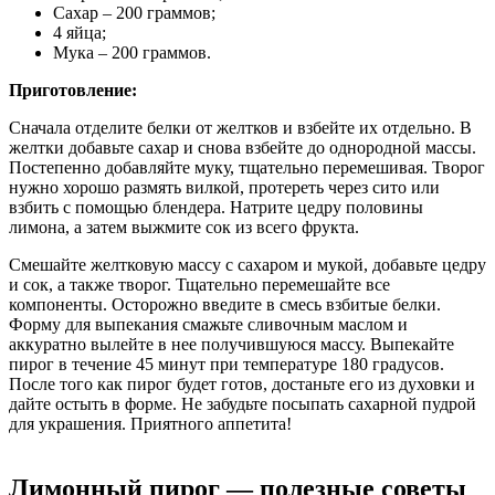
Сахар – 200 граммов;
4 яйца;
Мука – 200 граммов.
Приготовление:
Сначала отделите белки от желтков и взбейте их отдельно. В
желтки добавьте сахар и снова взбейте до однородной массы.
Постепенно добавляйте муку, тщательно перемешивая. Творог
нужно хорошо размять вилкой, протереть через сито или
взбить с помощью блендера. Натрите цедру половины
лимона, а затем выжмите сок из всего фрукта.
Смешайте желтковую массу с сахаром и мукой, добавьте цедру
и сок, а также творог. Тщательно перемешайте все
компоненты. Осторожно введите в смесь взбитые белки.
Форму для выпекания смажьте сливочным маслом и
аккуратно вылейте в нее получившуюся массу. Выпекайте
пирог в течение 45 минут при температуре 180 градусов.
После того как пирог будет готов, достаньте его из духовки и
дайте остыть в форме. Не забудьте посыпать сахарной пудрой
для украшения. Приятного аппетита!
Лимонный пирог — полезные советы