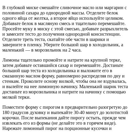
В глубокой миске смешайте сливочное масло или маргарин с
половиной сахара до однородной массы. Отделите белок
одного яйца от желтка, а второе яйцо используйте целиком.
Добавьте белок в масляную смесь и тщательно перемешайте.
Просейте муку в миску с этой смесью, добавьте разрыхлитель
и замесите тесто до получения однородной консистенции.
Отделите треть теста, скатайте обе части в шарики и
заверните в пленку. Уберите большой шар в холодильник, а
маленький — в морозильник на 2 часа.
Лимоны тщательно промойте и натрите на крупной терке,
затем добавьте оставшийся сахар и перемешайте. Достаньте
большой шар теста из холодильника и выложите его в
смазанную маслом форму, равномерно распределяя по дну и
стенкам. Проколите основу вилкой, чтобы она не вздувалась,
и вылейте на нее лимонную начинку. Маленький шарик теста
достаньте из морозильника и натрите на начинку с помощью
мелкой терки.
Поместите форму с пирогом в предварительно разогретую до
180 градусов духовку и выпекайте 30-40 минут до золотистой
корочки. После выпекания дайте пирогу остыть, прежде чем
извлекать его из формы (не делайте это в горячем виде).
Нарежьте лимонный пирог на порционные кусочки и