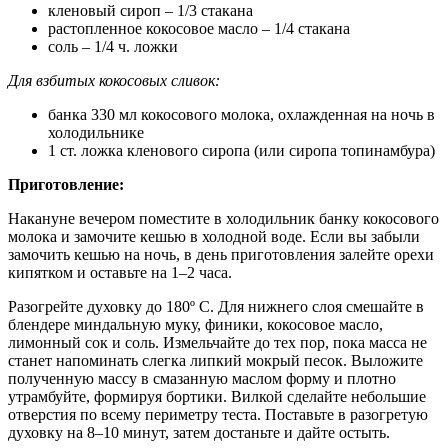
кленовый сироп – 1/3 стакана
растопленное кокосовое масло – 1/4 стакана
соль – 1/4 ч. ложки
Для взбитых кокосовых сливок:
банка 330 мл кокосового молока, охлажденная на ночь в
холодильнике
1 ст. ложка кленового сиропа (или сиропа топинамбура)
Приготовление:
Накануне вечером поместите в холодильник банку кокосового
молока и замочите кешью в холодной воде. Если вы забыли
замочить кешью на ночь, в день приготовления залейте орехи
кипятком и оставьте на 1–2 часа.
Разогрейте духовку до 180º С. Для нижнего слоя смешайте в
блендере миндальную муку, финики, кокосовое масло,
лимонный сок и соль. Измельчайте до тех пор, пока масса не
станет напоминать слегка липкий мокрый песок. Выложите
полученную массу в смазанную маслом форму и плотно
утрамбуйте, формируя бортики. Вилкой сделайте небольшие
отверстия по всему периметру теста. Поставьте в разогретую
духовку на 8–10 минут, затем достаньте и дайте остыть.