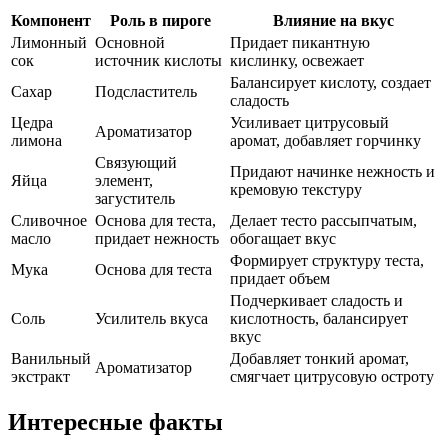
Компонент
Роль в пироге
Влияние на вкус
Лимонный
Основной
Придает пикантную
сок
источник кислоты
кислинку, освежает
Балансирует кислоту, создает
Сахар
Подсластитель
сладость
Цедра
Усиливает цитрусовый
Ароматизатор
лимона
аромат, добавляет горчинку
Связующий
Придают начинке нежность и
Яйца
элемент,
кремовую текстуру
загуститель
Сливочное
Основа для теста,
Делает тесто рассыпчатым,
масло
придает нежность
обогащает вкус
Формирует структуру теста,
Мука
Основа для теста
придает объем
Подчеркивает сладость и
Соль
Усилитель вкуса
кислотность, балансирует
вкус
Ванильный
Добавляет тонкий аромат,
Ароматизатор
экстракт
смягчает цитрусовую остроту
Интересные факты