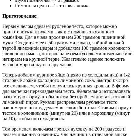
Мука пшеничная – 40 граммов
Лимонная цедра – 1 столовая ложка
Приготовление:
Первым делом сделаем рубленое тесто, которое можно
приготовить как руками, так и с помощью кухонного
комбайна. Для начала просеиваем 200 граммов пшеничной
муки. Соединяем ее с 50 граммами сахара, чайной ложкой
тертой лимонной цедры и добавляем 100 граммов холодного
сливочного масла, которое нарезаем кусочками поменьше или
натираем на крупной терке. Желательно заранее положить
масло в морозилку на пару часов.
Теперь добавим куриное яйцо (прямо из холодильника) и 1-2
столовые ложки холодного лимонного сока. Быстро-быстро
все смешиваем, чтобы получилась крупная крошка. В форму
для выпечки перекладываем тесто. Желательно использовать
разъемную форму, чтобы потом без проблем достать готовый
лимонный пирог. Руками распределяем рубленое тесто
равномерно по дну, делаем высокие бортики. Ставим форму с
тестом в холодильник (минут на 20) или в морозилку (минут
на 10), чтобы оно охладилось.
Тем временем включаем греться духовку на 200 градусов и
делаем лимонную начинку. Для начинки в отдельной миске