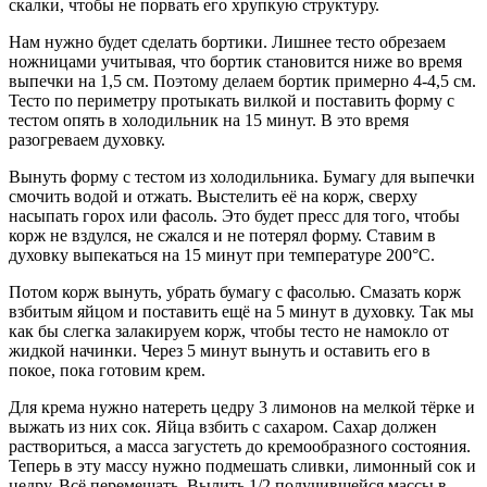
скалки, чтобы не порвать его хрупкую структуру.
Нам нужно будет сделать бортики. Лишнее тесто обрезаем
ножницами учитывая, что бортик становится ниже во время
выпечки на 1,5 см. Поэтому делаем бортик примерно 4-4,5 см.
Тесто по периметру протыкать вилкой и поставить форму с
тестом опять в холодильник на 15 минут. В это время
разогреваем духовку.
Вынуть форму с тестом из холодильника. Бумагу для выпечки
смочить водой и отжать. Выстелить её на корж, сверху
насыпать горох или фасоль. Это будет пресс для того, чтобы
корж не вздулся, не сжался и не потерял форму. Ставим в
духовку выпекаться на 15 минут при температуре 200°С.
Потом корж вынуть, убрать бумагу с фасолью. Смазать корж
взбитым яйцом и поставить ещё на 5 минут в духовку. Так мы
как бы слегка залакируем корж, чтобы тесто не намокло от
жидкой начинки. Через 5 минут вынуть и оставить его в
покое, пока готовим крем.
Для крема нужно натереть цедру 3 лимонов на мелкой тёрке и
выжать из них сок. Яйца взбить с сахаром. Сахар должен
раствориться, а масса загустеть до кремообразного состояния.
Теперь в эту массу нужно подмешать сливки, лимонный сок и
цедру. Всё перемешать. Вылить 1/2 получившейся массы в