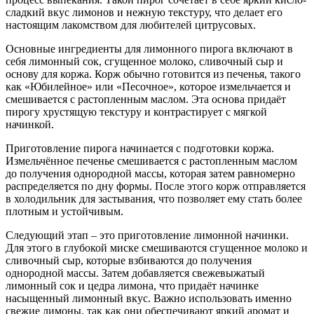
сладкий вкус лимонов и нежную текстуру, что делает его
настоящим лакомством для любителей цитрусовых.
Основные ингредиенты для лимонного пирога включают в
себя лимонный сок, сгущенное молоко, сливочный сыр и
основу для коржа. Корж обычно готовится из печенья, такого
как «Юбилейное» или «Песочное», которое измельчается и
смешивается с растопленным маслом. Эта основа придаёт
пирогу хрустящую текстуру и контрастирует с мягкой
начинкой.
Приготовление пирога начинается с подготовки коржа.
Измельчённое печенье смешивается с растопленным маслом
до получения однородной массы, которая затем равномерно
распределяется по дну формы. После этого корж отправляется
в холодильник для застывания, что позволяет ему стать более
плотным и устойчивым.
Следующий этап – это приготовление лимонной начинки.
Для этого в глубокой миске смешиваются сгущенное молоко и
сливочный сыр, которые взбиваются до получения
однородной массы. Затем добавляется свежевыжатый
лимонный сок и цедра лимона, что придаёт начинке
насыщенный лимонный вкус. Важно использовать именно
свежие лимоны, так как они обеспечивают яркий аромат и