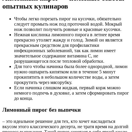
опытных кулинаров
Чтобы легко порезать пирог на кусочки, обязательно
следует промыть нож под проточной водой. Мокрый
нож позволит получить ровные и красивые кусочки.
Нежная кислинка лимонного пирога в летнее время
прекрасно утоляет жажду и голод. Зимой он является
прекрасным средством для профилактики
инфекционных заболеваний, так как лимон имеет
значительное содержание витамина С, не
разрушающегося после тепловой обработки.
Для того чтобы начинка была более однородной, лимон
нужно ошпарить кипятком или в течение 5 минут
прокипятить в небольшом количестве воды, а затем
прокрутить через мясорубку.
Если начинка слишком жидкая, первый корж можно
немного подпечь в духовке, а затем сформировать пирог
до конца.
Лимонный пирог без выпечки
– это идеальное решение для тех, кто хочет насладиться
вкусом этого классического десерта, не тратя время на долгий
процесс выпекания. Такой пирог сочетает в себе яркий кисло-