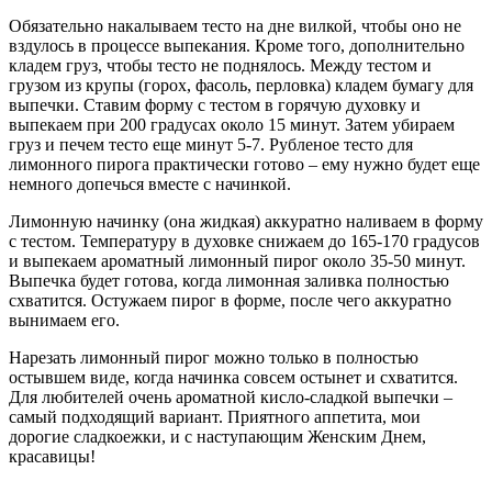
Обязательно накалываем тесто на дне вилкой, чтобы оно не
вздулось в процессе выпекания. Кроме того, дополнительно
кладем груз, чтобы тесто не поднялось. Между тестом и
грузом из крупы (горох, фасоль, перловка) кладем бумагу для
выпечки. Ставим форму с тестом в горячую духовку и
выпекаем при 200 градусах около 15 минут. Затем убираем
груз и печем тесто еще минут 5-7. Рубленое тесто для
лимонного пирога практически готово – ему нужно будет еще
немного допечься вместе с начинкой.
Лимонную начинку (она жидкая) аккуратно наливаем в форму
с тестом. Температуру в духовке снижаем до 165-170 градусов
и выпекаем ароматный лимонный пирог около 35-50 минут.
Выпечка будет готова, когда лимонная заливка полностью
схватится. Остужаем пирог в форме, после чего аккуратно
вынимаем его.
Нарезать лимонный пирог можно только в полностью
остывшем виде, когда начинка совсем остынет и схватится.
Для любителей очень ароматной кисло-сладкой выпечки –
самый подходящий вариант. Приятного аппетита, мои
дорогие сладкоежки, и с наступающим Женским Днем,
красавицы!