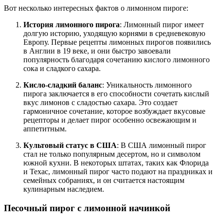
Вот несколько интересных фактов о лимонном пироге:
История лимонного пирога
: Лимонный пирог имеет
долгую историю, уходящую корнями в средневековую
Европу. Первые рецепты лимонных пирогов появились
в Англии в 19 веке, и они быстро завоевали
популярность благодаря сочетанию кислого лимонного
сока и сладкого сахара.
Кисло-сладкий баланс
: Уникальность лимонного
пирога заключается в его способности сочетать кислый
вкус лимонов с сладостью сахара. Это создает
гармоничное сочетание, которое возбуждает вкусовые
рецепторы и делает пирог особенно освежающим и
аппетитным.
Культовый статус в США
: В США лимонный пирог
стал не только популярным десертом, но и символом
южной кухни. В некоторых штатах, таких как Флорида
и Техас, лимонный пирог часто подают на праздниках и
семейных собраниях, и он считается настоящим
кулинарным наследием.
Песочный пирог с лимонной начинкой