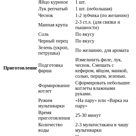
Яйцо куриное
1 шт.
Лук репчатый
1 шт. (небольшая)
Чеснок
1-2 зубчика (по желанию)
2-3 ст.л. (для связки и
Манная крупа
пышности)
Соль
По вкусу
Черный перец
По вкусу
Зелень (укроп,
По желанию, для аромата
петрушка)
Измельчить филе, лук,
Подготовка
чеснок. Смешать с
Приготовление
фарша
кефиром, яйцом, манкой,
солью, перцем, зеленью.
Сформировать небольшие
Формирование
котлеты влажными
котлет
руками.
Режим
«На пару» или «Варка на
мультиварки
пару»
Время
25-30 минут
приготовления
Количество
2-3 мультистакана в чашу
воды
мультиварки