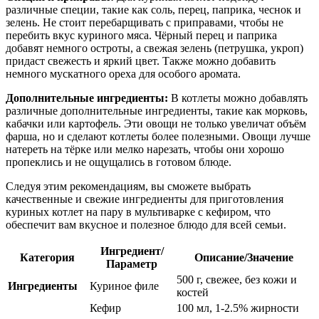
различные специи, такие как соль, перец, паприка, чеснок и
зелень. Не стоит перебарщивать с приправами, чтобы не
перебить вкус куриного мяса. Чёрный перец и паприка
добавят немного остроты, а свежая зелень (петрушка, укроп)
придаст свежесть и яркий цвет. Также можно добавить
немного мускатного ореха для особого аромата.
Дополнительные ингредиенты:
В котлеты можно добавлять
различные дополнительные ингредиенты, такие как морковь,
кабачки или картофель. Эти овощи не только увеличат объём
фарша, но и сделают котлеты более полезными. Овощи лучше
натереть на тёрке или мелко нарезать, чтобы они хорошо
пропеклись и не ощущались в готовом блюде.
Следуя этим рекомендациям, вы сможете выбрать
качественные и свежие ингредиенты для приготовления
куриных котлет на пару в мультиварке с кефиром, что
обеспечит вам вкусное и полезное блюдо для всей семьи.
Ингредиент/
Категория
Описание/Значение
Параметр
500 г, свежее, без кожи и
Ингредиенты
Куриное филе
костей
Кефир
100 мл, 1-2.5% жирности