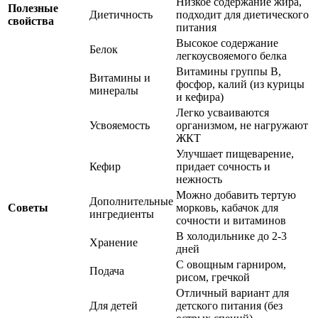
Низкое содержание жира,
Полезные
Диетичность
подходит для диетического
свойства
питания
Высокое содержание
Белок
легкоусвояемого белка
Витамины группы B,
Витамины и
фосфор, калий (из курицы
минералы
и кефира)
Легко усваиваются
Усвояемость
организмом, не нагружают
ЖКТ
Улучшает пищеварение,
Кефир
придает сочность и
нежность
Можно добавить тертую
Дополнительные
Советы
морковь, кабачок для
ингредиенты
сочности и витаминов
В холодильнике до 2-3
Хранение
дней
С овощным гарниром,
Подача
рисом, гречкой
Отличный вариант для
Для детей
детского питания (без