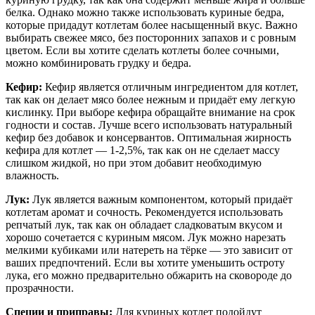
белка. Однако можно также использовать куриные бедра,
которые придадут котлетам более насыщенный вкус. Важно
выбирать свежее мясо, без посторонних запахов и с ровным
цветом. Если вы хотите сделать котлеты более сочными,
можно комбинировать грудку и бедра.
Кефир:
Кефир является отличным ингредиентом для котлет,
так как он делает мясо более нежным и придаёт ему легкую
кислинку. При выборе кефира обращайте внимание на срок
годности и состав. Лучше всего использовать натуральный
кефир без добавок и консервантов. Оптимальная жирность
кефира для котлет — 1-2,5%, так как он не сделает массу
слишком жидкой, но при этом добавит необходимую
влажность.
Лук:
Лук является важным компонентом, который придаёт
котлетам аромат и сочность. Рекомендуется использовать
репчатый лук, так как он обладает сладковатым вкусом и
хорошо сочетается с куриным мясом. Лук можно нарезать
мелкими кубиками или натереть на тёрке — это зависит от
ваших предпочтений. Если вы хотите уменьшить остроту
лука, его можно предварительно обжарить на сковороде до
прозрачности.
Специи и приправы:
Для куриных котлет подойдут