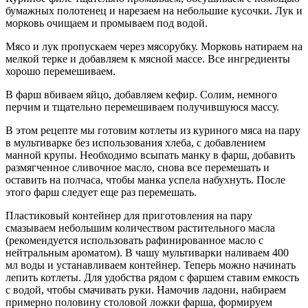
бумажных полотенец и нарезаем на небольшие кусочки. Лук и
морковь очищаем и промываем под водой.
Мясо и лук пропускаем через мясорубку. Морковь натираем на
мелкой терке и добавляем к мясной массе. Все ингредиенты
хорошо перемешиваем.
В фарш вбиваем яйцо, добавляем кефир. Солим, немного
перчим и тщательно перемешиваем получившуюся массу.
В этом рецепте мы готовим котлеты из куриного мяса на пару
в мультиварке без использования хлеба, с добавлением
манной крупы. Необходимо всыпать манку в фарш, добавить
размягченное сливочное масло, снова все перемешать и
оставить на полчаса, чтобы манка успела набухнуть. После
этого фарш следует еще раз перемешать.
Пластиковый контейнер для приготовления на пару
смазываем небольшим количеством растительного масла
(рекомендуется использовать рафинированное масло с
нейтральным ароматом). В чашу мультиварки наливаем 400
мл воды и устанавливаем контейнер. Теперь можно начинать
лепить котлеты. Для удобства рядом с фаршем ставим емкость
с водой, чтобы смачивать руки. Намочив ладони, набираем
примерно половину столовой ложки фарша, формируем