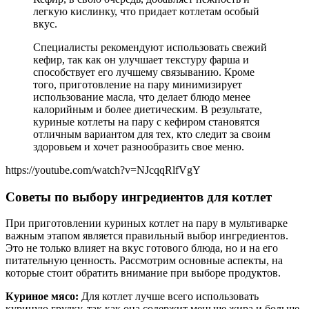
легкую кислинку, что придает котлетам особый
вкус.
Специалисты рекомендуют использовать свежий
кефир, так как он улучшает текстуру фарша и
способствует его лучшему связыванию. Кроме
того, приготовление на пару минимизирует
использование масла, что делает блюдо менее
калорийным и более диетическим. В результате,
куриные котлеты на пару с кефиром становятся
отличным вариантом для тех, кто следит за своим
здоровьем и хочет разнообразить свое меню.
https://youtube.com/watch?v=NJcqqRlfVgY
Советы по выбору ингредиентов для котлет
При приготовлении куриных котлет на пару в мультиварке
важным этапом является правильный выбор ингредиентов.
Это не только влияет на вкус готового блюда, но и на его
питательную ценность. Рассмотрим основные аспекты, на
которые стоит обратить внимание при выборе продуктов.
Куриное мясо:
Для котлет лучше всего использовать
куриную грудку, так как она содержит меньше жира и больше