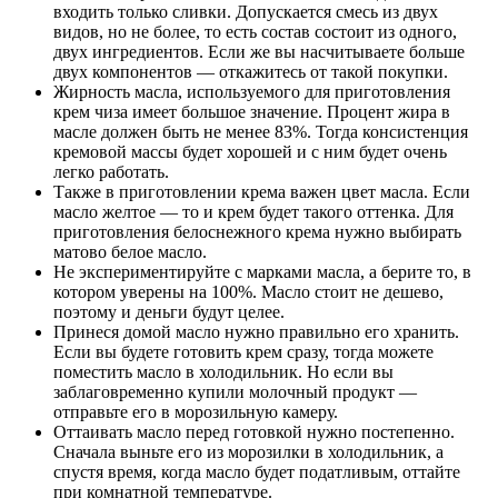
входить только сливки. Допускается смесь из двух
видов, но не более, то есть состав состоит из одного,
двух ингредиентов. Если же вы насчитываете больше
двух компонентов — откажитесь от такой покупки.
Жирность масла, используемого для приготовления
крем чиза имеет большое значение. Процент жира в
масле должен быть не менее 83%. Тогда консистенция
кремовой массы будет хорошей и с ним будет очень
легко работать.
Также в приготовлении крема важен цвет масла. Если
масло желтое — то и крем будет такого оттенка. Для
приготовления белоснежного крема нужно выбирать
матово белое масло.
Не экспериментируйте с марками масла, а берите то, в
котором уверены на 100%. Масло стоит не дешево,
поэтому и деньги будут целее.
Принеся домой масло нужно правильно его хранить.
Если вы будете готовить крем сразу, тогда можете
поместить масло в холодильник. Но если вы
заблаговременно купили молочный продукт —
отправьте его в морозильную камеру.
Оттаивать масло перед готовкой нужно постепенно.
Сначала выньте его из морозилки в холодильник, а
спустя время, когда масло будет податливым, оттайте
при комнатной температуре.