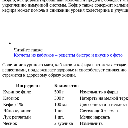
укреплению иммунной системы. Кефир также содержит кальций, 
кефира может помочь в снижении уровня холестерина и улучше
Читайте также:
Котлеты из кабачков – рецепты быстро и вкусно с фото
Сочетание куриного мяса, кабачков и кефира в котлетах созда
веществами, поддерживает здоровье и способствует снижению в
стремится к здоровому образу жизни.
Ингредиент
Количество
Куриное филе
500 г
Измельчить в фарш
Кабачок
300 г
Натереть на мелкой тер
Кефир 1%
100 мл
Для сочности и нежнос
Яйцо куриное
1 шт.
Связующий элемент
Лук репчатый
1 шт.
Мелко нарезать
Чеснок
2 зубчика
Измельчить