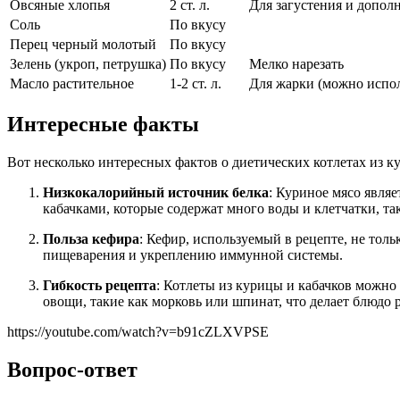
Овсяные хлопья
2 ст. л.
Для загустения и допол
Соль
По вкусу
Перец черный молотый
По вкусу
Зелень (укроп, петрушка)
По вкусу
Мелко нарезать
Масло растительное
1-2 ст. л.
Для жарки (можно испол
Интересные факты
Вот несколько интересных фактов о диетических котлетах из к
Низкокалорийный источник белка
: Куриное мясо явля
кабачками, которые содержат много воды и клетчатки, та
Польза кефира
: Кефир, используемый в рецепте, не тол
пищеварения и укреплению иммунной системы.
Гибкость рецепта
: Котлеты из курицы и кабачков можно
овощи, такие как морковь или шпинат, что делает блюдо
https://youtube.com/watch?v=b91cZLXVPSE
Вопрос-ответ