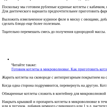
Поскольку мы готовим рубленые куриные котлеты с кабачком, 
Для диетического варианта предпочтительнее приготовить фарш
Выложить измельченное куриное филе в миску с овощами, доба
сделать блюдо еще более полезным.
Тщательно перемешать смесь до получения однородной массы.
Читайте также:
Готовим котлеты в микроволновке. Как приготовить кот
Жарить котлеты на сковороде с антипригарным покрытием на ср
Когда одна сторона подрумянится, перевернуть на другую. Кот
Обжаренные котлеты сложить в контейнер для микроволновой 
Накрыть крышкой и пропарить котлеты в микроволновке в тече
или в чугунок, добавив немного сливочного или 1 ч.л. растите