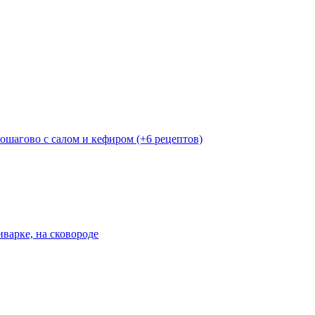
пошагово с салом и кефиром (+6 рецептов)
иварке, на сковороде