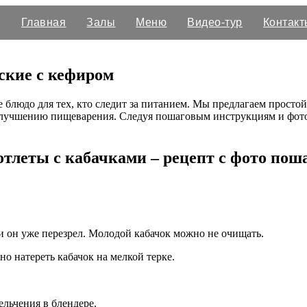
Главная
Залы
Меню
Видео-тур
Контакт
ские с кефиром
 блюдо для тех, кто следит за питанием. Мы предлагаем простой
улучшению пищеварения. Следуя пошаговым инструкциям и фотог
тлеты с кабачками – рецепт с фото пош
и он уже перезрел. Молодой кабачок можно не очищать.
но натереть кабачок на мелкой терке.
ельчения в блендере.