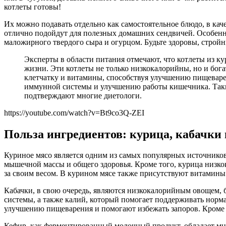
котлеты готовы!
Их можно подавать отдельно как самостоятельное блюдо, в кач
отлично подойдут для полезных домашних сендвичей. Особенно
маложирного твердого сыра и огурцом. Будьте здоровы, строй
Эксперты в области питания отмечают, что котлеты из ку
жизни. Эти котлеты не только низкокалорийны, но и бог
клетчатку и витамины, способствуя улучшению пищеваре
иммунной системы и улучшению работы кишечника. Таким 
подтверждают многие диетологи.
https://youtube.com/watch?v=Bt9co3Q-ZEI
Польза ингредиентов: курица, кабачки
Куриное мясо является одним из самых популярных источников
мышечной массы и общего здоровья. Кроме того, курица низко
за своим весом. В курином мясе также присутствуют витамины
Кабачки, в свою очередь, являются низкокалорийным овощем,
системы, а также калий, который помогает поддерживать норм
улучшению пищеварения и помогают избежать запоров. Кроме т
Кефир, как ферментированный молочный продукт, обладает мн