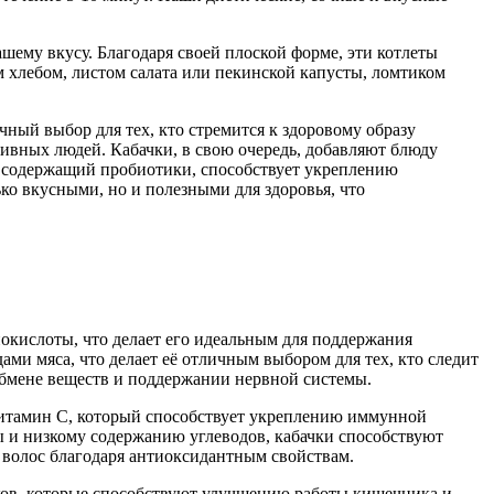
шему вкусу. Благодаря своей плоской форме, эти котлеты
 хлебом, листом салата или пекинской капусты, ломтиком
чный выбор для тех, кто стремится к здоровому образу
тивных людей. Кабачки, в свою очередь, добавляют блюду
, содержащий пробиотики, способствует укреплению
ко вкусными, но и полезными для здоровья, что
окислоты, что делает его идеальным для поддержания
ми мяса, что делает её отличным выбором для тех, кто следит
обмене веществ и поддержании нервной системы.
витамин C, который способствует укреплению иммунной
ы и низкому содержанию углеводов, кабачки способствуют
 волос благодаря антиоксидантным свойствам.
ков, которые способствуют улучшению работы кишечника и