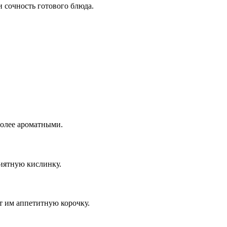
 сочность готового блюда.
более ароматными.
риятную кислинку.
т им аппетитную корочку.