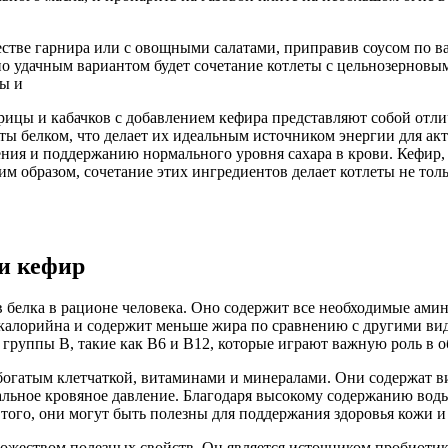
естве гарнира или с овощными салатами, приправив соусом по ва
 удачным вариантом будет сочетание котлеты с цельнозерновым
ны и
рицы и кабачков с добавлением кефира представляют собой отли
аты белком, что делает их идеальным источником энергии для ак
ния и поддержанию нормального уровня сахара в крови. Кефир
образом, сочетание этих ингредиентов делает котлеты не толь
 и кефир
 белка в рационе человека. Оно содержит все необходимые амин
калорийна и содержит меньше жира по сравнению с другими вида
 группы B, такие как B6 и B12, которые играют важную роль в 
 богатым клетчаткой, витаминами и минералами. Они содержат 
альное кровяное давление. Благодаря высокому содержанию вод
ого, они могут быть полезны для поддержания здоровья кожи и
ожеством полезных свойств. Он является источником пробиоти