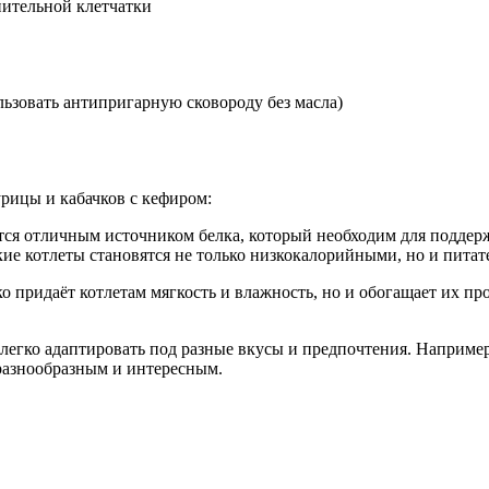
нительной клетчатки
ьзовать антипригарную сковороду без масла)
урицы и кабачков с кефиром:
ется отличным источником белка, который необходим для поддер
кие котлеты становятся не только низкокалорийными, но и пита
ько придаёт котлетам мягкость и влажность, но и обогащает их
 легко адаптировать под разные вкусы и предпочтения. Например
 разнообразным и интересным.