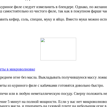
куриное филе следует измельчить в блендере. Однако, по жела
 самостоятельно из чистого филе, так как в покупном фарше ча
вить кефир, соль, специи, муку и яйцо. Вместо муки можно ис
леты в микроволновке
еднем огне без масла. Выкладывать получившуюся массу ложкой:
леты из куриного филе с кабачками готовятся довольно быстро.
печи или в любую неметаллическую посуду. Сверху положить не
ние 5 минут на полной мощности. Если у вас нет микроволново
льного масла, и пропарить на газовой плите на небольшом огне 