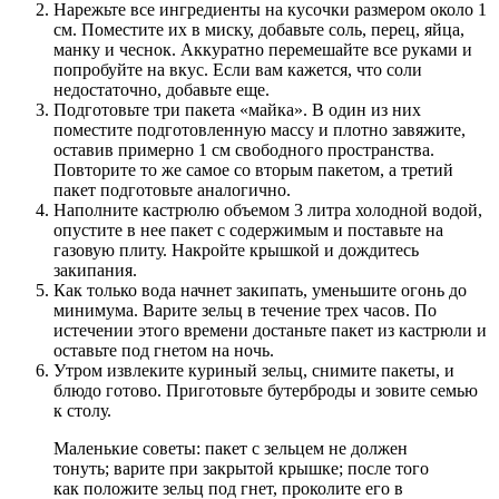
Нарежьте все ингредиенты на кусочки размером около 1
см. Поместите их в миску, добавьте соль, перец, яйца,
манку и чеснок. Аккуратно перемешайте все руками и
попробуйте на вкус. Если вам кажется, что соли
недостаточно, добавьте еще.
Подготовьте три пакета «майка». В один из них
поместите подготовленную массу и плотно завяжите,
оставив примерно 1 см свободного пространства.
Повторите то же самое со вторым пакетом, а третий
пакет подготовьте аналогично.
Наполните кастрюлю объемом 3 литра холодной водой,
опустите в нее пакет с содержимым и поставьте на
газовую плиту. Накройте крышкой и дождитесь
закипания.
Как только вода начнет закипать, уменьшите огонь до
минимума. Варите зельц в течение трех часов. По
истечении этого времени достаньте пакет из кастрюли и
оставьте под гнетом на ночь.
Утром извлеките куриный зельц, снимите пакеты, и
блюдо готово. Приготовьте бутерброды и зовите семью
к столу.
Маленькие советы: пакет с зельцем не должен
тонуть; варите при закрытой крышке; после того
как положите зельц под гнет, проколите его в