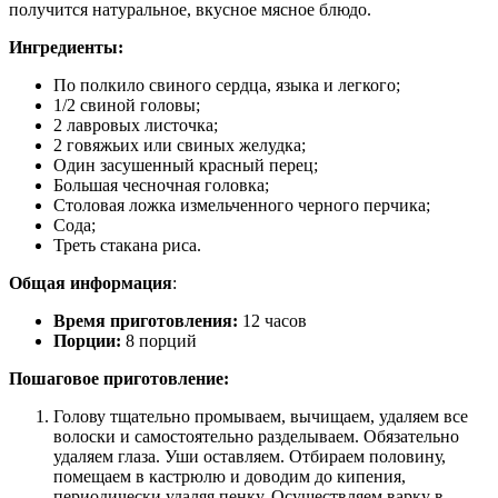
получится натуральное, вкусное мясное блюдо.
Ингредиенты:
По полкило свиного сердца, языка и легкого;
1/2 свиной головы;
2 лавровых листочка;
2 говяжьих или свиных желудка;
Один засушенный красный перец;
Большая чесночная головка;
Столовая ложка измельченного черного перчика;
Сода;
Треть стакана риса.
Общая информация
:
Время приготовления:
12 часов
Порции:
8 порций
Пошаговое приготовление:
Голову тщательно промываем, вычищаем, удаляем все
волоски и самостоятельно разделываем. Обязательно
удаляем глаза. Уши оставляем. Отбираем половину,
помещаем в кастрюлю и доводим до кипения,
периодически удаляя пенку. Осуществляем варку в