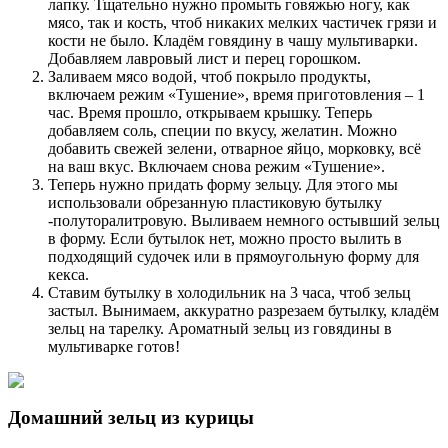
лапку. Тщательно нужно промыть говяжью ногу, как
мясо, так и кость, чтоб никаких мелких частичек грязи и
кости не было. Кладём говядину в чашу мультиварки.
Добавляем лавровый лист и перец горошком.
Заливаем мясо водой, чтоб покрыло продукты,
включаем режим «Тушение», время приготовления – 1
час. Время прошло, открываем крышку. Теперь
добавляем соль, специи по вкусу, желатин. Можно
добавить свежей зелени, отварное яйцо, морковку, всё
на ваш вкус. Включаем снова режим «Тушение».
Теперь нужно придать форму зельцу. Для этого мы
использовали обрезанную пластиковую бутылку
-полуторалитровую. Выливаем немного остывший зельц
в форму. Если бутылок нет, можно просто вылить в
подходящий судочек или в прямоугольную форму для
кекса.
Ставим бутылку в холодильник на 3 часа, чтоб зельц
застыл. Вынимаем, аккуратно разрезаем бутылку, кладём
зельц на тарелку. Ароматный зельц из говядины в
мультиварке готов!
Домашний зельц из курицы