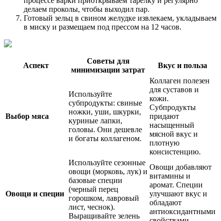
процессе варки приоткрываем тарелку и регулярно
делаем проколы, чтобы выходил пар.
Готовый зельц в свином желудке извлекаем, укладываем
в миску и размещаем под прессом на 12 часов.
Советы для
Аспект
Вкус и польза
минимизации затрат
Коллаген полезен
для суставов и
Используйте
кожи.
субпродукты: свиные
Субпродукты
ножки, уши, шкурки,
Выбор мяса
придают
куриные лапки,
насыщенный
головы. Они дешевле
мясной вкус и
и богаты коллагеном.
плотную
консистенцию.
Используйте сезонные
Овощи добавляют
овощи (морковь, лук) и
витамины и
базовые специи
аромат. Специи
(черный перец
Овощи и специи
улучшают вкус и
горошком, лавровый
обладают
лист, чеснок).
антиоксидантными
Выращивайте зелень
свойствами.