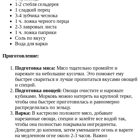
1-2 стебля сельдерея
1 сладкий перец
3-4 зубчика чеснока
1 ч. ложка черного перца
2-3 лавровых листа
1 ч. ложка паприки
Соль по вкусу
Вода для варки
Приготовление:
Подготовка мяса:
Мясо тщательно промойте и
нарежьте на небольшие кусочки. Это поможет ему
быстрее свариться и лучше пропитаться вкусами овощей
и специй.
Подготовка овощей:
Овощи очистите и нарежьте
кубиками. Морковь можно натереть на крупной терке,
чтобы она быстрее приготовилась и равномерно
распределилась по зельцу.
Варка:
В кастрюлю положите мясо, добавьте
нарезанные овощи, специи и залейте все водой так,
чтобы она полностью покрывала ингредиенты.
Доведите до кипения, затем уменьшите огонь и варите
на медленном огне около 2-3 часов. Важно