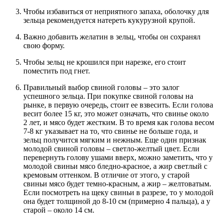
Чтобы избавиться от неприятного запаха, оболочку для
зельца рекомендуется натереть кукурузной крупой.
Важно добавить желатин в зельц, чтобы он сохранял
свою форму.
Чтобы зельц не крошился при нарезке, его стоит
поместить под гнет.
Правильный выбор свиной головы – это залог
успешного зельца. При покупке свиной головы на
рынке, в первую очередь, стоит ее взвесить. Если голова
весит более 15 кг, это может означать, что свинье около
2 лет, и мясо будет жестким. В то время как голова весом
7-8 кг указывает на то, что свинье не больше года, и
зельц получится мягким и нежным. Еще один признак
молодой свиной головы – светло-желтый цвет. Если
перевернуть голову ушами вверх, можно заметить, что у
молодой свиньи мясо бледно-красное, а жир светлый с
кремовым оттенком. В отличие от этого, у старой
свиньи мясо будет темно-красным, а жир – желтоватым.
Если посмотреть на щеку свиньи в разрезе, то у молодой
она будет толщиной до 8-10 см (примерно 4 пальца), а у
старой – около 14 см.