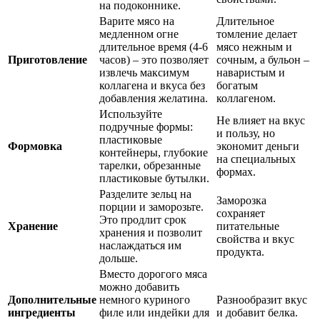
на подоконнике.
Варите мясо на
Длительное
медленном огне
томление делает
длительное время (4-6
мясо нежным и
Приготовление
часов) – это позволяет
сочным, а бульон –
извлечь максимум
наваристым и
коллагена и вкуса без
богатым
добавления желатина.
коллагеном.
Используйте
Не влияет на вкус
подручные формы:
и пользу, но
пластиковые
Формовка
экономит деньги
контейнеры, глубокие
на специальных
тарелки, обрезанные
формах.
пластиковые бутылки.
Разделите зельц на
Заморозка
порции и заморозьте.
сохраняет
Это продлит срок
Хранение
питательные
хранения и позволит
свойства и вкус
наслаждаться им
продукта.
дольше.
Вместо дорогого мяса
можно добавить
Дополнительные
немного куриного
Разнообразит вкус
ингредиенты
филе или индейки для
и добавит белка.