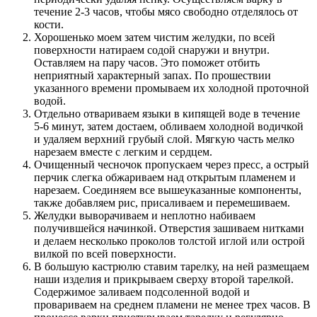
течение 2-3 часов, чтобы мясо свободно отделялось от
кости.
Хорошенько моем затем чистим желудки, по всей
поверхности натираем содой снаружи и внутри.
Оставляем на пару часов. Это поможет отбить
неприятный характерный запах. По прошествии
указанного времени промываем их холодной проточной
водой.
Отдельно отвариваем языки в кипящей воде в течение
5-6 минут, затем достаем, обливаем холодной водичкой
и удаляем верхний грубый слой. Мягкую часть мелко
нарезаем вместе с легким и сердцем.
Очищенный чесночок пропускаем через пресс, а острый
перчик слегка обжариваем над открытым пламенем и
нарезаем. Соединяем все вышеуказанные компоненты,
также добавляем рис, присаливаем и перемешиваем.
Желудки выворачиваем и неплотно набиваем
получившейся начинкой. Отверстия зашиваем нитками
и делаем несколько проколов толстой иглой или острой
вилкой по всей поверхности.
В большую кастрюлю ставим тарелку, на ней размещаем
наши изделия и прикрываем сверху второй тарелкой.
Содержимое заливаем подсоленной водой и
провариваем на среднем пламени не менее трех часов. В