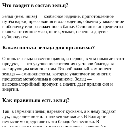
Что входит в состав зельц?
Зельц (нем. Sülze) — колбасное изделие, приготовленное
путём варки, прессования и охлаждения, обычно упакованное
в оболочку или разложенное в банке. Основные ингредиенты
включают свиное мясо, шпик, языки, печень и другие
субпродукты.
Какая польза зельца для организма?
О пользе зельца известно давно, и первое, в чем помогает этот
продукт, — это улучшение состояния суставов благодаря
желирующим компонентам. Второй важный компонент
зельца — аминокислоты, которые участвуют во многих
процессах метаболизма в организме. Зельц —
высококалорийный продукт, а значит, дает прилив сил и
энергии.
Как правильно есть зельц?
Так, в Германии зельц нарезают кусками, а к нему подают
лук, подсолнечное или тыквенное масло. В Болгарии
немыслимо представить это блюдо без чеснока. В
скандинавских странах вам его подадут с горчицей и