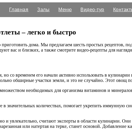
Главная
Залы
Меню
Видео-тур
Контакт
тлеты – легко и быстро
 приготовить дома. Мы предлагаем шесть простых рецептов, под
дуют вас и близких, а также смотрите видео-рецепты для нагляд
, но со временем его начали активно использовать в кулинарии 
вольно обширные участки земли, и это не случайно. Этот овощ п
 множеством необходимых для организма витаминов и минералов.
е в значительных количествах, помогает укрепить иммунную сис
 но и увлекательно, считают эксперты в области кулинарии. Он
арезанная или натертая на терке, станет основой. Добавление к