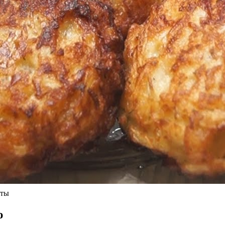
сты
ю