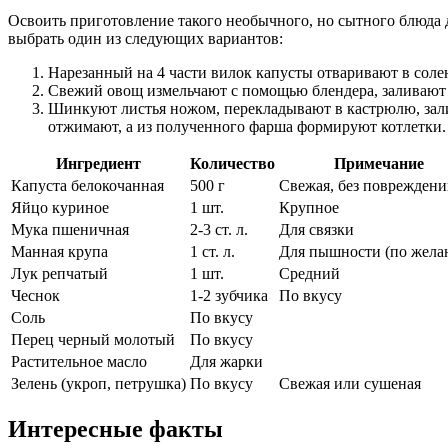
Освоить приготовление такого необычного, но сытного блюда д
выбрать один из следующих вариантов:
Нарезанный на 4 части вилок капусты отваривают в солен
Свежий овощ измельчают с помощью блендера, заливают 
Шинкуют листья ножом, перекладывают в кастрюлю, залив
отжимают, а из полученного фарша формируют котлетки.
Ингредиент
Количество
Примечание
Капуста белокочанная
500 г
Свежая, без поврежден
Яйцо куриное
1 шт.
Крупное
Мука пшеничная
2-3 ст. л.
Для связки
Манная крупа
1 ст. л.
Для пышности (по жела
Лук репчатый
1 шт.
Средний
Чеснок
1-2 зубчика
По вкусу
Соль
По вкусу
Перец черный молотый
По вкусу
Растительное масло
Для жарки
Зелень (укроп, петрушка)
По вкусу
Свежая или сушеная
Интересные факты