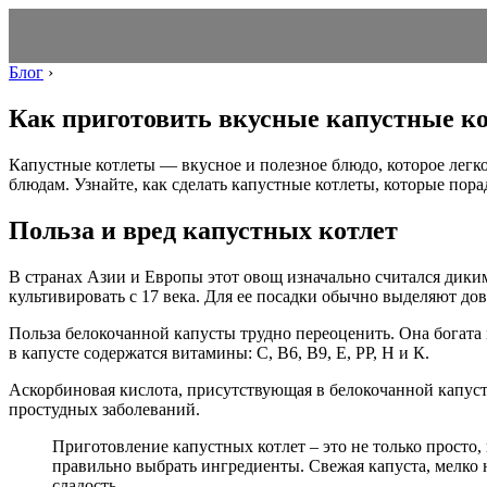
Блог
›
Как приготовить вкусные капустные ко
Капустные котлеты — вкусное и полезное блюдо, которое легко
блюдам. Узнайте, как сделать капустные котлеты, которые пора
Польза и вред капустных котлет
В странах Азии и Европы этот овощ изначально считался диким
культивировать с 17 века. Для ее посадки обычно выделяют до
Польза белокочанной капусты трудно переоценить. Она богата
в капусте содержатся витамины: С, В6, В9, Е, РР, Н и К.
Аскорбиновая кислота, присутствующая в белокочанной капуст
простудных заболеваний.
Приготовление капустных котлет – это не только просто,
правильно выбрать ингредиенты. Свежая капуста, мелко н
сладость.