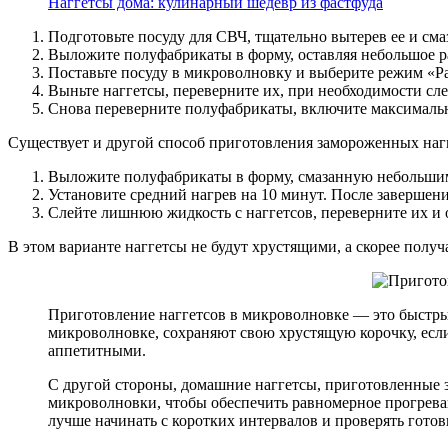
Наггетсы дома: кулинарный шедевр из фастфуда
Подготовьте посуду для СВЧ, тщательно вытерев ее и см
Выложите полуфабрикаты в форму, оставляя небольшое р
Поставьте посуду в микроволновку и выберите режим «Ра
Выньте наггетсы, переверните их, при необходимости с
Снова переверните полуфабрикаты, включите максимальны
Существует и другой способ приготовления замороженных наг
Выложите полуфабрикаты в форму, смазанную небольшим
Установите средний нагрев на 10 минут. После завершен
Слейте лишнюю жидкость с наггетсов, переверните их и о
В этом варианте наггетсы не будут хрустящими, а скорее полу
Приготовление наггетсов в микроволновке — это быстры
микроволновке, сохраняют свою хрустящую корочку, если
аппетитными.
С другой стороны, домашние наггетсы, приготовленные 
микроволновки, чтобы обеспечить равномерное прогреван
лучше начинать с коротких интервалов и проверять готов