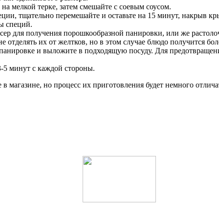
 на мелкой терке, затем смешайте с соевым соусом.
еции, тщательно перемешайте и оставьте на 15 минут, накрыв к
ы специй.
ер для получения порошкообразной панировки, или же растолочь
е отделять их от желтков, но в этом случае блюдо получится бо
 панировке и выложите в подходящую посуду. Для предотвращен
-5 минут с каждой стороны.
в магазине, но процесс их приготовления будет немного отлича