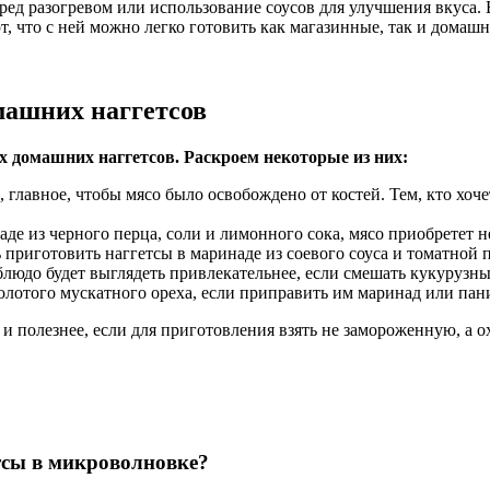
еред разогревом или использование соусов для улучшения вкуса
, что с ней можно легко готовить как магазинные, так и домашн
машних наггетсов
х домашних наггетсов. Раскроем некоторые из них:
главное, чтобы мясо было освобождено от костей. Тем, кто хочет
де из черного перца, соли и лимонного сока, мясо приобретет 
риготовить наггетсы в маринаде из соевого соуса и томатной п
блюдо будет выглядеть привлекательнее, если смешать кукурузн
олотого мускатного ореха, если приправить им маринад или пан
 и полезнее, если для приготовления взять не замороженную, а 
тсы в микроволновке?