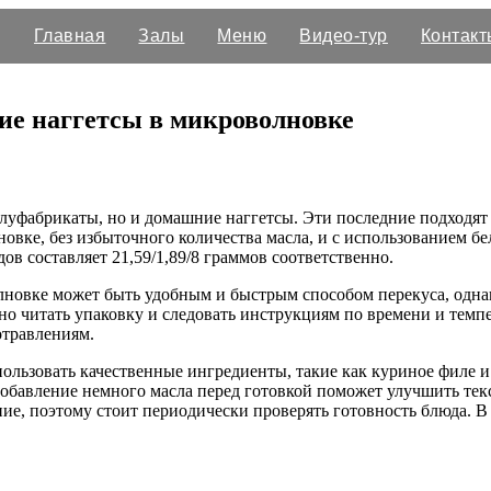
Главная
Залы
Меню
Видео-тур
Контакт
ие наггетсы в микроволновке
фабрикаты, но и домашние наггетсы. Эти последние подходят да
овке, без избыточного количества масла, и с использованием бе
ов составляет 21,59/1,89/8 граммов соответственно.
олновке может быть удобным и быстрым способом перекуса, одна
но читать упаковку и следовать инструкциям по времени и темп
отравлениям.
пользовать качественные ингредиенты, такие как куриное филе
обавление немного масла перед готовкой поможет улучшить тек
ние, поэтому стоит периодически проверять готовность блюда. 