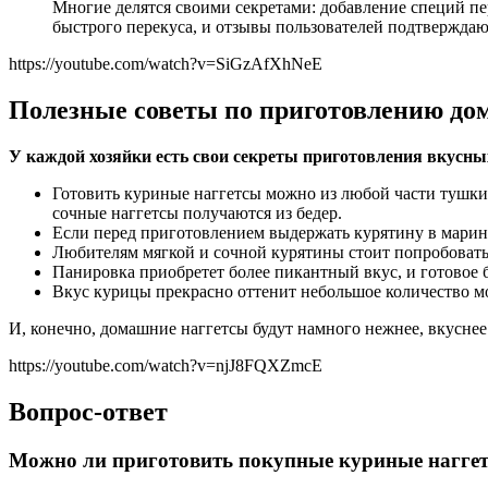
Многие делятся своими секретами: добавление специй п
быстрого перекуса, и отзывы пользователей подтверждают
https://youtube.com/watch?v=SiGzAfXhNeE
Полезные советы по приготовлению до
У каждой хозяйки есть свои секреты приготовления вкусны
Готовить куриные наггетсы можно из любой части тушки, 
сочные наггетсы получаются из бедер.
Если перед приготовлением выдержать курятину в марина
Любителям мягкой и сочной курятины стоит попробовать п
Панировка приобретет более пикантный вкус, и готовое 
Вкус курицы прекрасно оттенит небольшое количество м
И, конечно, домашние наггетсы будут намного нежнее, вкуснее
https://youtube.com/watch?v=njJ8FQXZmcE
Вопрос-ответ
Можно ли приготовить покупные куриные нагге