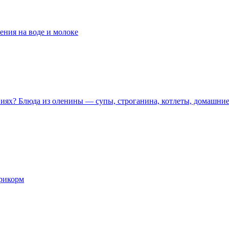
ения на воде и молоке
иях? Блюда из оленины — супы, строганина, котлеты, домашние
прикорм