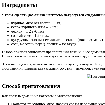
Ингредиенты
Чтобы сделать домашние наггетсы, потребуется следующий
куриное мясо без костей – 1 кг;
белок куриного яйца – 3 шт.;
чеснок – 1-2 зубчика;
соевый соус – 1-2 ст. л.;
кукурузные хлопья несладкие – 1 стакан (можно замени
соль, молотый перец, специи – по вкусу.
Выбор приправ зависит от предпочтений хозяйки и ее домочад
В панировочную смесь можно добавить тертый сыр, толченые 
Закупая продукты, важно не забыть и о соусе для подачи. К к
с острыми и пряными кавказскими соусами – аджикой, ткемали
Способ приготовления
Как сделать домашние наггетсы в микроволновке:
Подготовьте куриное мясо, нарезав его на небольшие кус