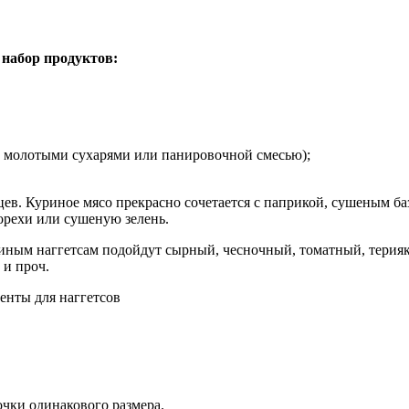
 набор продуктов:
ть молотыми сухарями или панировочной смесью);
цев. Куриное мясо прекрасно сочетается с паприкой, сушеным б
орехи или сушеную зелень.
уриным наггетсам подойдут сырный, чесночный, томатный, терия
 и проч.
очки одинакового размера.