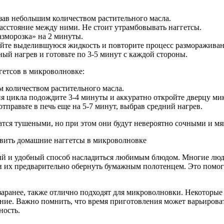
азав небольшим количеством растительного масла.
асстояние между ними. Не стоит утрамбовывать наггетсы.
зморозка» на 2 минуты.
лейте выделившуюся жидкость и повторите процесс размораживан
й нагрев и готовьте по 3-5 минут с каждой стороны.
гетсов в микроволновке:
 количеством растительного масла.
ия цикла подождите 3-4 минуты и аккуратно откройте дверцу ми
тправьте в печь еще на 5-7 минут, выбрав средний нагрев.
чатся тушеными, но при этом они будут невероятно сочными и м
й и удобный способ насладиться любимым блюдом. Многие люди 
 их предварительно обернуть бумажным полотенцем. Это помога
заранее, также отлично подходят для микроволновки. Некоторые
ие. Важно помнить, что время приготовления может варьироват
ность.