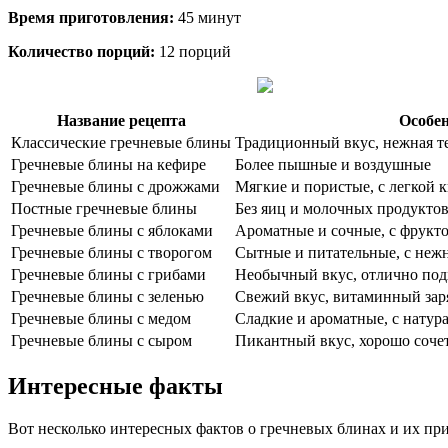
Время приготовления:
45 минут
Количество порций:
12 порций
Название рецепта
Особе
Классические гречневые блины
Традиционный вкус, нежная т
Гречневые блины на кефире
Более пышные и воздушные
Гречневые блины с дрожжами
Мягкие и пористые, с легкой 
Постные гречневые блины
Без яиц и молочных продукто
Гречневые блины с яблоками
Ароматные и сочные, с фрукт
Гречневые блины с творогом
Сытные и питательные, с неж
Гречневые блины с грибами
Необычный вкус, отлично подх
Гречневые блины с зеленью
Свежий вкус, витаминный зар
Гречневые блины с медом
Сладкие и ароматные, с натур
Гречневые блины с сыром
Пикантный вкус, хорошо соче
Интересные факты
Вот несколько интересных фактов о гречневых блинах и их пр