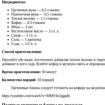
Ингредиенты:
Гречневая мука — 0,5 стакана
Пшеничная мука — 0,5 стакана
Теплое молоко — 1,5 стакана
Кефир — 0,5 стакана
Яйца — 2 шт.
Растительное масло — 2 ст. л.
Сахар — 1 ст. л.
Соль — 1 щепотка
Сода — 1/2 ч. л.
Способ приготовления:
Просейте обе муки, постепенно добавляя теплое молоко и тщате
добавьте в него соду. Влейте кефир в мучную смесь и перемеш
Время приготовления:
50 минут
Количество порций:
10 порций
Гречневые блины следует готовить на кефире на медленно
https://youtube.com/watch?v=MMY0z2ggqfk
Постные гречневые блины на дрожжах