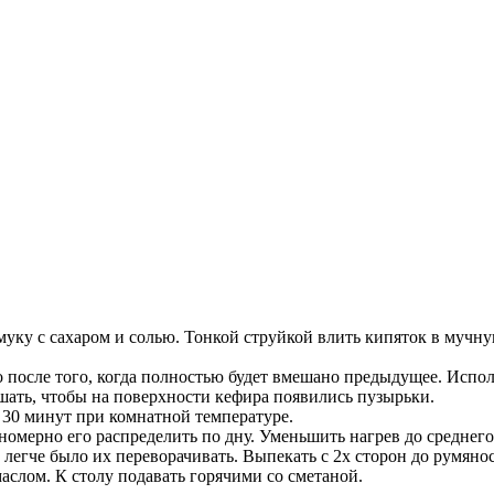
муку с сахаром и солью. Тонкой струйкой влить кипяток в мучну
о после того, когда полностью будет вмешано предыдущее. Испол
шать, чтобы на поверхности кефира появились пузырьки.
 30 минут при комнатной температуре.
номерно его распределить по дну. Уменьшить нагрев до среднего 
легче было их переворачивать. Выпекать с 2х сторон до румяно
слом. К столу подавать горячими со сметаной.