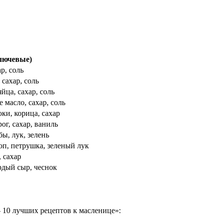
лючевые)
р, соль
 сахар, соль
йца, сахар, соль
 масло, сахар, соль
оки, корица, сахар
ог, сахар, ваниль
бы, лук, зелень
роп, петрушка, зеленый лук
, сахар
ердый сыр, чеснок
 10 лучших рецептов к масленице»: