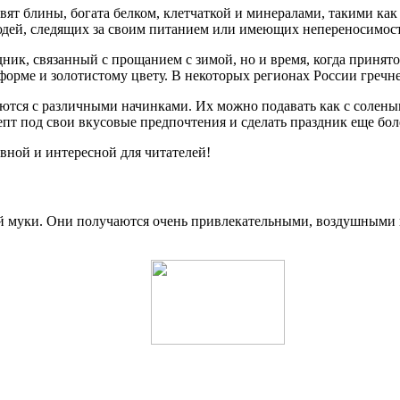
товят блины, богата белком, клетчаткой и минералами, такими ка
людей, следящих за своим питанием или имеющих непереносимост
дник, связанный с прощанием с зимой, но и время, когда принято
 форме и золотистому цвету. В некоторых регионах России гре
ются с различными начинками. Их можно подавать как с соленым
епт под свои вкусовые предпочтения и сделать праздник еще бо
вной и интересной для читателей!
й муки. Они получаются очень привлекательными, воздушными 