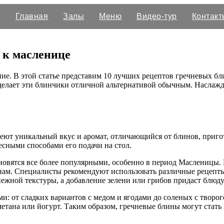
Главная
Залы
Меню
Видео-тур
Контакт
 к масленице
ие. В этой статье представим 10 лучших рецептов гречневых бл
 делает эти блинчики отличной альтернативой обычным. Наслажд
ют уникальный вкус и аромат, отличающийся от блинов, приго
есными способами его подачи на стол.
новятся все более популярными, особенно в период Масленицы. 
м. Специалисты рекомендуют использовать различные рецепты,
нежной текстуры, а добавление зелени или грибов придаст блюду
и: от сладких вариантов с медом и ягодами до соленых с твор
метана или йогурт. Таким образом, гречневые блины могут стать