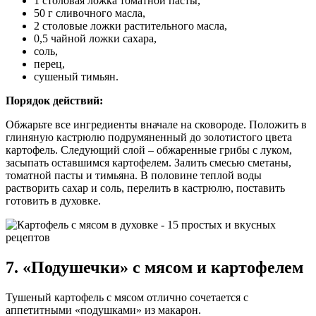
1 столовая ложка томатной пасты,
50 г сливочного масла,
2 столовые ложки растительного масла,
0,5 чайной ложки сахара,
соль,
перец,
сушеный тимьян.
Порядок действий:
Обжарьте все ингредиенты вначале на сковороде. Положить в
глиняную кастрюлю подрумяненный до золотистого цвета
картофель. Следующий слой – обжаренные грибы с луком,
засыпать оставшимся картофелем. Залить смесью сметаны,
томатной пасты и тимьяна. В половине теплой воды
растворить сахар и соль, перелить в кастрюлю, поставить
готовить в духовке.
7. «Подушечки» с мясом и картофелем
Тушеный картофель с мясом отлично сочетается с
аппетитными «подушками» из макарон.