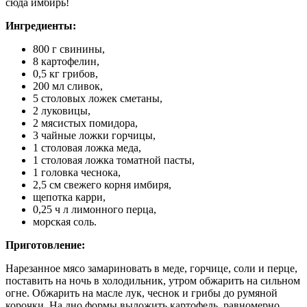
сюда имбирь!
Ингредиенты:
800 г свинины,
8 картофелин,
0,5 кг грибов,
200 мл сливок,
5 столовых ложек сметаны,
2 луковицы,
2 мясистых помидора,
3 чайные ложки горчицы,
1 столовая ложка меда,
1 столовая ложка томатной пасты,
1 головка чеснока,
2,5 см свежего корня имбиря,
щепотка карри,
0,25 ч л лимонного перца,
морская соль.
Приготовление:
Нарезанное мясо замариновать в меде, горчице, соли и перце,
поставить на ночь в холодильник, утром обжарить на сильном
огне. Обжарить на масле лук, чеснок и грибы до румяной
корочки. На дно формы выложить картофель, равномерно