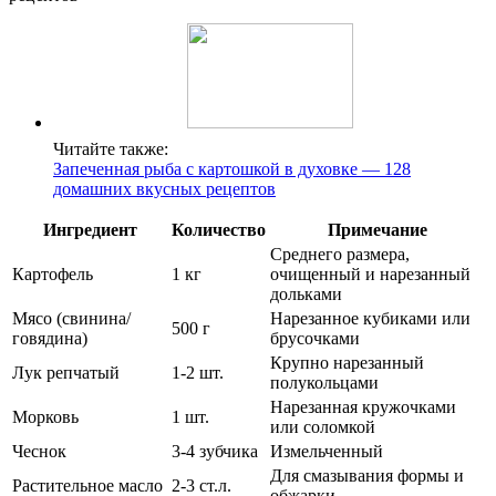
Читайте также:
Запеченная рыба с картошкой в духовке — 128
домашних вкусных рецептов
Ингредиент
Количество
Примечание
Среднего размера,
Картофель
1 кг
очищенный и нарезанный
дольками
Мясо (свинина/
Нарезанное кубиками или
500 г
говядина)
брусочками
Крупно нарезанный
Лук репчатый
1-2 шт.
полукольцами
Нарезанная кружочками
Морковь
1 шт.
или соломкой
Чеснок
3-4 зубчика
Измельченный
Для смазывания формы и
Растительное масло
2-3 ст.л.
обжарки