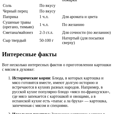
Соль
По вкусу
Черный перец
По вкусу
Паприка
1 ч.л.
Для аромата и цвета
Сушеные травы
1 ч.л.
По желанию
(орегано, тимьян)
Сметана/майонез
2-3 ст.л.
Для сочности (по желанию)
Натертый (для посыпки
Сыр твердый
50-100 г
сверху)
Интересные факты
Вот несколько интересных фактов о приготовлении картошки
с мясом в духовке:
Исторические корни
: Блюда, в которых картошка и
мясо готовятся вместе, имеют долгую историю и
встречаются в кухнях разных народов. Например, в
русской кухне популярно блюдо «мясо по-французски»,
где мясо запекается с картошкой и овощами, а в
испанской кухне есть «папас а ла бруха» — картошка,
запеченная с мясом и специями.