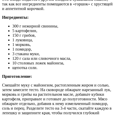
так как все ингредиенты помещаются в «горшок» с хрустящей
и аппетитной корочкой.
Ингредиенты:
300 г нежирной свинины,
5 картофелин,
150 г грибов,
1 луковица,
1 морковь,
1 помидор,
3 стакана муки,
120 г сала или сливочного масла,
10 столовых ложек майонеза,
щепотка соли.
Приготовление:
Смешайте муку с майонезом, растопленным жиром и солью,
затем замесите тесто. На сковороде обжарьте нарезанный лук,
морковь и грибы на растительном масле, добавьте кубики
картофеля, приправьте и готовьте до полуготовности. Мясо
обжарьте отдельно, добавив к нему измельченный помидор,
соль и перец. Разделите тесто на 3-4 части, скатайте каждую в
лепешку и защипните края, чтобы получился глубокий