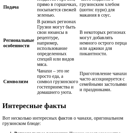
прямо в горшочках,
грузинским хлебом
Подача
посыпается свежей
(шотис пури) для
зеленью.
макания в соус.
В разных регионах
Грузии могут быть
свои нюансы в
В некоторых регионах
рецептуре,
могут добавлять
Региональные
например,
немного острого перца
особенности
использование
или аджики для
определенных
пикантности.
специй или видов
мяса.
Чанахи – это не
Приготовление чанахи
просто еда, а
часто ассоциируется с
Символизм
символ грузинского
семейными застольями
гостеприимства и
и праздниками.
домашнего уюта.
Интересные факты
Вот несколько интересных фактов о чанахи, оригинальном
грузинском блюде: