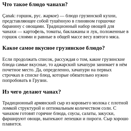
Что такое блюдо чанахи?
Çanak: горшок, рус. жаркое) — блюдо грузинской кухни,
представляющее собой тушённую в глиняном горшочке
баранину с овощами. Традиционный набор овощей для
чанахи — картофель, томаты, баклажаны и лук, положенные в
горшок слоями и равные в общей массе весу взятого мяса.
Какое самое вкусное грузинское блюдо?
Если продолжать список, рассуждая о том, какие грузинские
блюда самые вкусные, то аджарский хачапури занимает в нём
почетное место. Да, определенно, хачапури на первых
строчках в списке блюд, которые обязательно нужно
попробовать в Грузии.
Из чего делают чанах?
Традиционный армянский сыр из коровьего молока с плотной
ломкой структурой и оптимальным количеством соли. С
чанахом готовят горячие блюда, соусы, салаты, закуски,
фаршируют овощи, выпекают лепешки и пироги. Сыр хорошо
плавится.