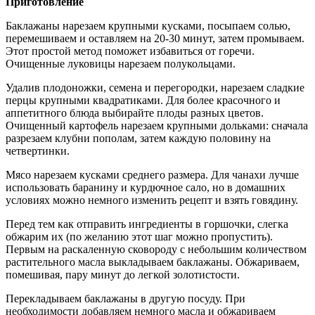
Приготовление
Баклажаны нарезаем крупными кусками, посыпаем солью,
перемешиваем и оставляем на 20-30 минут, затем промываем.
Этот простой метод поможет избавиться от горечи.
Очищенные луковицы нарезаем полукольцами.
Удалив плодоножки, семена и перегородки, нарезаем сладкие
перцы крупными квадратиками. Для более красочного и
аппетитного блюда выбирайте плоды разных цветов.
Очищенный картофель нарезаем крупными дольками: сначала
разрезаем клубни пополам, затем каждую половину на
четвертинки.
Мясо нарезаем кусками среднего размера. Для чанахи лучше
использовать баранину и курдючное сало, но в домашних
условиях можно немного изменить рецепт и взять говядину.
Перед тем как отправить ингредиенты в горшочки, слегка
обжарим их (по желанию этот шаг можно пропустить).
Первым на раскаленную сковороду с небольшим количеством
растительного масла выкладываем баклажаны. Обжариваем,
помешивая, пару минут до легкой золотистости.
Перекладываем баклажаны в другую посуду. При
необходимости добавляем немного масла и обжариваем