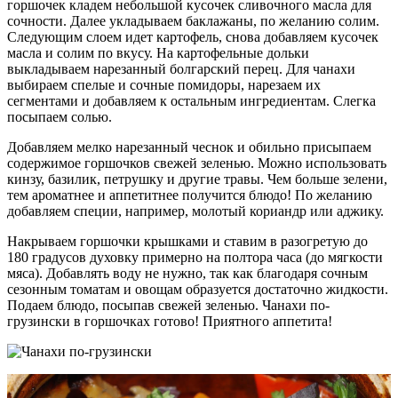
горшочек кладем небольшой кусочек сливочного масла для
сочности. Далее укладываем баклажаны, по желанию солим.
Следующим слоем идет картофель, снова добавляем кусочек
масла и солим по вкусу. На картофельные дольки
выкладываем нарезанный болгарский перец. Для чанахи
выбираем спелые и сочные помидоры, нарезаем их
сегментами и добавляем к остальным ингредиентам. Слегка
посыпаем солью.
Добавляем мелко нарезанный чеснок и обильно присыпаем
содержимое горшочков свежей зеленью. Можно использовать
кинзу, базилик, петрушку и другие травы. Чем больше зелени,
тем ароматнее и аппетитнее получится блюдо! По желанию
добавляем специи, например, молотый кориандр или аджику.
Накрываем горшочки крышками и ставим в разогретую до
180 градусов духовку примерно на полтора часа (до мягкости
мяса). Добавлять воду не нужно, так как благодаря сочным
сезонным томатам и овощам образуется достаточно жидкости.
Подаем блюдо, посыпав свежей зеленью. Чанахи по-
грузински в горшочках готово! Приятного аппетита!