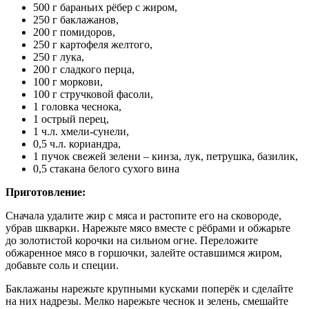
500 г бараньих рёбер с жиром,
250 г баклажанов,
200 г помидоров,
250 г картофеля желтого,
250 г лука,
200 г сладкого перца,
100 г моркови,
100 г стручковой фасоли,
1 головка чеснока,
1 острый перец,
1 ч.л. хмели-сунели,
0,5 ч.л. кориандра,
1 пучок свежей зелени – кинза, лук, петрушка, базилик,
0,5 стакана белого сухого вина
Приготовление:
Сначала удалите жир с мяса и растопите его на сковороде,
убрав шкварки. Нарежьте мясо вместе с рёбрами и обжарьте
до золотистой корочки на сильном огне. Переложите
обжаренное мясо в горшочки, залейте оставшимся жиром,
добавьте соль и специи.
Баклажаны нарежьте крупными кусками поперёк и сделайте
на них надрезы. Мелко нарежьте чеснок и зелень, смешайте