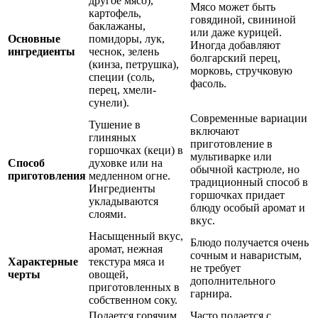
другое мясо),
Мясо может быть
картофель,
говядиной, свининой
баклажаны,
или даже курицей.
Основные
помидоры, лук,
Иногда добавляют
ингредиенты
чеснок, зелень
болгарский перец,
(кинза, петрушка),
морковь, стручковую
специи (соль,
фасоль.
перец, хмели-
сунели).
Современные вариации
Тушение в
включают
глиняных
приготовление в
горшочках (кеци) в
мультиварке или
Способ
духовке или на
обычной кастрюле, но
приготовления
медленном огне.
традиционный способ в
Ингредиенты
горшочках придает
укладываются
блюду особый аромат и
слоями.
вкус.
Насыщенный вкус,
Блюдо получается очень
аромат, нежная
сочным и наваристым,
Характерные
текстура мяса и
не требует
черты
овощей,
дополнительного
приготовленных в
гарнира.
собственном соку.
Подается горячим,
Часто подается с