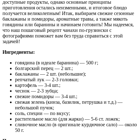
доступные продукты, однако основные принципы
приготовления остались неизменными, и итоговое блюдо
получается великолепным! Итак, выбираем свежие сезонные
баклажаны и помидоры, ароматные травы, а также мякоть
говядины или баранины и начинаем готовить! Мы надеемся,
что наш пошаговый рецепт чанахи по-грузински с
фотографиями поможет вам без труда справиться с этой
задачей!
Ингредиенты:
говядина (в идеале баранина) — 500 г;
болгарский перец — 2 шт.;
баклажаны — 2 шт. (небольшие);
репчатый лук — 2-3 головки;
картофель — 3-4 шт.;
чеснок — 2-3 зубца;
свежие помидоры — 3-4 шт.;
свежая зелень (кинза, базилик, петрушка и т.д.) —
небольшой пучок;
соль, специи — по вкусу;
растительное масло (для жарки) — 5-6 ст. ложек;
сливочное масло (в оригинале курдючное сало) — около
50 г.