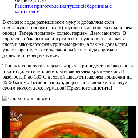
Читайте также:
Рецепты приготовления тушеной баранины с
картофелем
В стакане воды размешиваем муку и добавляем соли
(неполную столовую ложку) хорошо помешиваем и заливаем
овощи. Теперь посыпаем солью, перцем. Даем закипеть. В
горшочек обжаренные ингредиенты нужно выкладывать
слоями мясо/картофель/грибы/морковь, а так же добавляем
уже отваренную фасоль, лавровый лист, а для аромата
душистый перец и чеснок.
Теперь в горшочек кладем зажарку. При недостатке жидкости,
просто долейте теплой воды и закрываем крышечками. В
разогретый до 180°С духовой шкаф отправляем горшочки на
45-50 минут. Готовое чанахи, рецепт по-львовски, порадует
своим вкусом даже гурманов! Приятного аппетита!