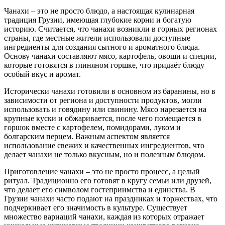
Чанахи – это не просто блюдо, а настоящая кулинарная
традиция Грузии, имеющая глубокие корни и богатую
историю. Считается, что чанахи возникли в горных регионах
страны, где местные жители использовали доступные
ингредиенты для создания сытного и ароматного блюда.
Основу чанахи составляют мясо, картофель, овощи и специи,
которые готовятся в глиняном горшке, что придаёт блюду
особый вкус и аромат.
Исторически чанахи готовили в основном из баранины, но в
зависимости от региона и доступности продуктов, могли
использовать и говядину или свинину. Мясо нарезается на
крупные куски и обжаривается, после чего помещается в
горшок вместе с картофелем, помидорами, луком и
болгарским перцем. Важным аспектом является
использование свежих и качественных ингредиентов, что
делает чанахи не только вкусным, но и полезным блюдом.
Приготовление чанахи – это не просто процесс, а целый
ритуал. Традиционно его готовят в кругу семьи или друзей,
что делает его символом гостеприимства и единства. В
Грузии чанахи часто подают на праздниках и торжествах, что
подчеркивает его значимость в культуре. Существует
множество вариаций чанахи, каждая из которых отражает