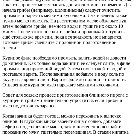
как этот процесс может занять достаточно много времени. Для
начала грибы (например, шампиньоны) следует очистить,
промыть и нарезать мелкими кусочками. Лук и зелень также
нужно мелко порезать. На растительном масле обжарьте лук,
затем добавьте грибы, немного воды и тушите их около 10
минут. После этого посолите грибы и продолжайте тушить
ещё столько же времени, пока вся жидкость не выпарится.
Готовые грибы смешайте с половиной подготовленной
зелени.
Куриное филе необходимо промыть, залить водой и довести
до кипения. Как только вода закипит, её следует слить, а филе
промыть под проточной водой. Затем снова залейте водой и
поставьте варить. После закипания добавьте в воду соль по
вкусу и лавровый лист. Варите филе до полной готовности.
Отваренное куриное мясо нарежьте мелкими кусочками.
Совет для хозяек: процесс приготовления блинного пирога с
курицей и грибами значительно упростится, если грибы и
мясо подготовить заранее.
Когда начинка будет готова, можно переходить к выпечке
блинов. В глубокой миске взбейте яйца с солью, добавьте
кефир и подсолнечное масло, затем постепенно всыпайте
просеянную муку, тщательно перемешивая. В стакан кипятка