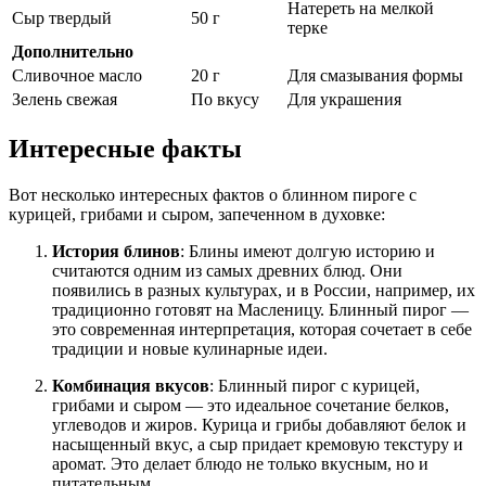
Натереть на мелкой
Сыр твердый
50 г
терке
Дополнительно
Сливочное масло
20 г
Для смазывания формы
Зелень свежая
По вкусу
Для украшения
Интересные факты
Вот несколько интересных фактов о блинном пироге с
курицей, грибами и сыром, запеченном в духовке:
История блинов
: Блины имеют долгую историю и
считаются одним из самых древних блюд. Они
появились в разных культурах, и в России, например, их
традиционно готовят на Масленицу. Блинный пирог —
это современная интерпретация, которая сочетает в себе
традиции и новые кулинарные идеи.
Комбинация вкусов
: Блинный пирог с курицей,
грибами и сыром — это идеальное сочетание белков,
углеводов и жиров. Курица и грибы добавляют белок и
насыщенный вкус, а сыр придает кремовую текстуру и
аромат. Это делает блюдо не только вкусным, но и
питательным.