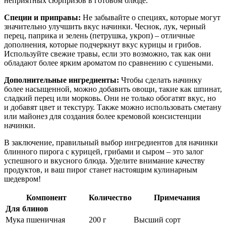
неприятных сюрпризов в готовом блюде.
Специи и приправы:
Не забывайте о специях, которые могут
значительно улучшить вкус начинки. Чеснок, лук, черный
перец, паприка и зелень (петрушка, укроп) – отличные
дополнения, которые подчеркнут вкус курицы и грибов.
Используйте свежие травы, если это возможно, так как они
обладают более ярким ароматом по сравнению с сушеными.
Дополнительные ингредиенты:
Чтобы сделать начинку
более насыщенной, можно добавить овощи, такие как шпинат,
сладкий перец или морковь. Они не только обогатят вкус, но
и добавят цвет и текстуру. Также можно использовать сметану
или майонез для создания более кремовой консистенции
начинки.
В заключение, правильный выбор ингредиентов для начинки
блинного пирога с курицей, грибами и сыром – это залог
успешного и вкусного блюда. Уделите внимание качеству
продуктов, и ваш пирог станет настоящим кулинарным
шедевром!
Компонент
Количество
Примечания
Для блинов
Мука пшеничная
200 г
Высший сорт