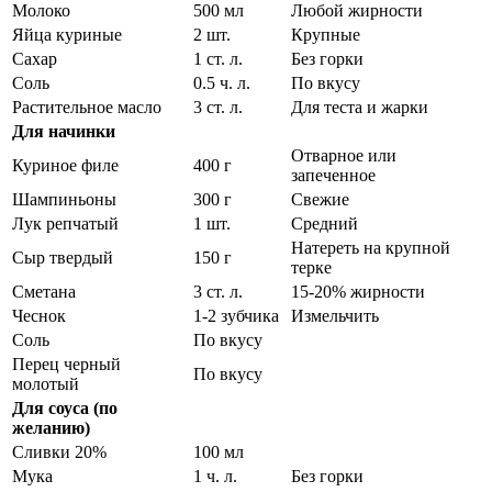
Молоко
500 мл
Любой жирности
Яйца куриные
2 шт.
Крупные
Сахар
1 ст. л.
Без горки
Соль
0.5 ч. л.
По вкусу
Растительное масло
3 ст. л.
Для теста и жарки
Для начинки
Отварное или
Куриное филе
400 г
запеченное
Шампиньоны
300 г
Свежие
Лук репчатый
1 шт.
Средний
Натереть на крупной
Сыр твердый
150 г
терке
Сметана
3 ст. л.
15-20% жирности
Чеснок
1-2 зубчика
Измельчить
Соль
По вкусу
Перец черный
По вкусу
молотый
Для соуса (по
желанию)
Сливки 20%
100 мл
Мука
1 ч. л.
Без горки