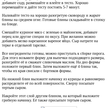
добавьте соду, размешайте и влейте в тесто. Хорошо
перемешайте и дайте тесту постоять 5-7 минут.
Наливайте тесто на хорошо разогретую сковороду и жарьте
блины на среднем огне. Готовые блины складывайте в стопку
на блюде.
Смешайте куриное мясо с зеленью и майонезом, добавьте
перец или другие специи по вкусу. При желании можно
добавить мелко нарезанное вареное яйцо. Сыр натрите на
терке в отдельной тарелке.
Все ингредиенты готовы, можно приступать к сборке пирога.
Для этого возьмите форму для выпечки подходящего размера,
разогрейте её и смажьте сливочным маслом. На дно формы
положите первый блин. Затем выложите ещё 4 блина так,
чтобы их края свисали с бортиков формы.
На нижний блин выложите начинку из курицы и равномерно
распределите её по всей поверхности. Сверху посыпьте
тертым сыром.
Накройте этот слой другим блином, на который выложите
грибную начинку. Её также присыпьте тертым сыром.