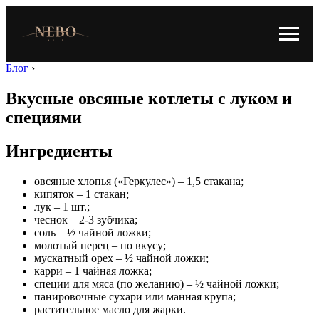
Блог
›
Вкусные овсяные котлеты с луком и
специями
Ингредиенты
овсяные хлопья («Геркулес») – 1,5 стакана;
кипяток – 1 стакан;
лук – 1 шт.;
чеснок – 2-3 зубчика;
соль – ½ чайной ложки;
молотый перец – по вкусу;
мускатный орех – ½ чайной ложки;
карри – 1 чайная ложка;
специи для мяса (по желанию) – ½ чайной ложки;
панировочные сухари или манная крупа;
растительное масло для жарки.