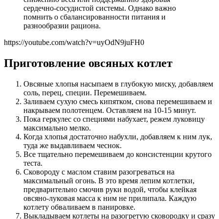
сердечно-сосудистой системы. Однако важно
помнить о сбалансированности питания и
разнообразии рациона.
https://youtube.com/watch?v=uyOdN9juFH0
Приготовление овсяных котлет
Овсяные хлопья насыпаем в глубокую миску, добавляем
соль, перец, специи. Перемешиваем.
Заливаем сухую смесь кипятком, снова перемешиваем и
накрываем полотенцем. Оставляем на 10-15 минут.
Пока геркулес со специями набухает, режем луковицу
максимально мелко.
Когда хлопья достаточно набухли, добавляем к ним лук,
туда же выдавливаем чеснок.
Все тщательно перемешиваем до консистенции крутого
теста.
Сковороду с маслом ставим разогреваться на
максимальный огонь. В это время лепим котлетки,
предварительно смочив руки водой, чтобы клейкая
овсяно-луковая масса к ним не прилипала. Каждую
котлету обваливаем в панировке.
Выкладываем котлеты на разогретую сковородку и сразу