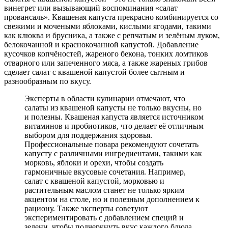
винегрет или вызывающий воспоминания «салат
провансаль». Квашеная капуста прекрасно комбинируется со
свежими и мочеными яблоками, кислыми ягодами, такими
как клюква и брусника, а также с репчатым и зелёным луком,
белокочанной и краснокочанной капустой. Добавление
кусочков копчёностей, жареного бекона, тонких ломтиков
отварного или запеченного мяса, а также жареных грибов
сделает салат с квашеной капустой более сытным и
разнообразным по вкусу.
Эксперты в области кулинарии отмечают, что
салаты из квашеной капусты не только вкусны, но
и полезны. Квашеная капуста является источником
витаминов и пробиотиков, что делает её отличным
выбором для поддержания здоровья.
Профессиональные повара рекомендуют сочетать
капусту с различными ингредиентами, такими как
морковь, яблоки и орехи, чтобы создать
гармоничные вкусовые сочетания. Например,
салат с квашеной капустой, морковью и
растительным маслом станет не только ярким
акцентом на столе, но и полезным дополнением к
рациону. Также эксперты советуют
экспериментировать с добавлением специй и
зелени, чтобы подчеркнуть вкус каждого блюда.