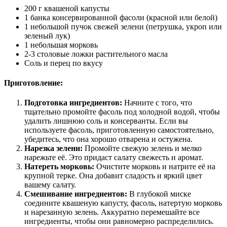
200 г квашеной капусты
1 банка консервированной фасоли (красной или белой)
1 небольшой пучок свежей зелени (петрушка, укроп или
зеленый лук)
1 небольшая морковь
2-3 столовые ложки растительного масла
Соль и перец по вкусу
Приготовление:
Подготовка ингредиентов:
Начните с того, что
тщательно промойте фасоль под холодной водой, чтобы
удалить лишнюю соль и консерванты. Если вы
используете фасоль, приготовленную самостоятельно,
убедитесь, что она хорошо отварена и остужена.
Нарезка зелени:
Промойте свежую зелень и мелко
нарежьте её. Это придаст салату свежесть и аромат.
Натереть морковь:
Очистите морковь и натрите её на
крупной терке. Она добавит сладость и яркий цвет
вашему салату.
Смешивание ингредиентов:
В глубокой миске
соедините квашеную капусту, фасоль, натертую морковь
и нарезанную зелень. Аккуратно перемешайте все
ингредиенты, чтобы они равномерно распределились.