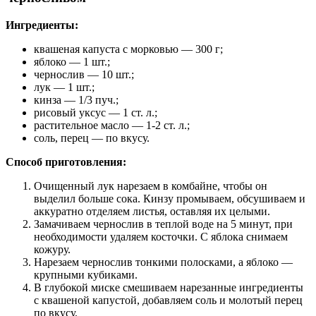
Ингредиенты:
квашеная капуста с морковью — 300 г;
яблоко — 1 шт.;
чернослив — 10 шт.;
лук — 1 шт.;
кинза — 1/3 пуч.;
рисовый уксус — 1 ст. л.;
растительное масло — 1-2 ст. л.;
соль, перец — по вкусу.
Способ приготовления:
Очищенный лук нарезаем в комбайне, чтобы он
выделил больше сока. Кинзу промываем, обсушиваем и
аккуратно отделяем листья, оставляя их целыми.
Замачиваем чернослив в теплой воде на 5 минут, при
необходимости удаляем косточки. С яблока снимаем
кожуру.
Нарезаем чернослив тонкими полосками, а яблоко —
крупными кубиками.
В глубокой миске смешиваем нарезанные ингредиенты
с квашеной капустой, добавляем соль и молотый перец
по вкусу.