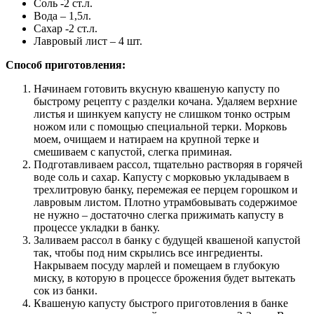
Соль -2 ст.л.
Вода – 1,5л.
Сахар -2 ст.л.
Лавровый лист – 4 шт.
Способ приготовления:
Начинаем готовить вкусную квашеную капусту по
быстрому рецепту с разделки кочана. Удаляем верхние
листья и шинкуем капусту не слишком тонко острым
ножом или с помощью специальной терки. Морковь
моем, очищаем и натираем на крупной терке и
смешиваем с капустой, слегка приминая.
Подготавливаем рассол, тщательно растворяя в горячей
воде соль и сахар. Капусту с морковью укладываем в
трехлитровую банку, перемежая ее перцем горошком и
лавровым листом. Плотно утрамбовывать содержимое
не нужно – достаточно слегка прижимать капусту в
процессе укладки в банку.
Заливаем рассол в банку с будущей квашеной капустой
так, чтобы под ним скрылись все ингредиенты.
Накрываем посуду марлей и помещаем в глубокую
миску, в которую в процессе брожения будет вытекать
сок из банки.
Квашеную капусту быстрого приготовления в банке