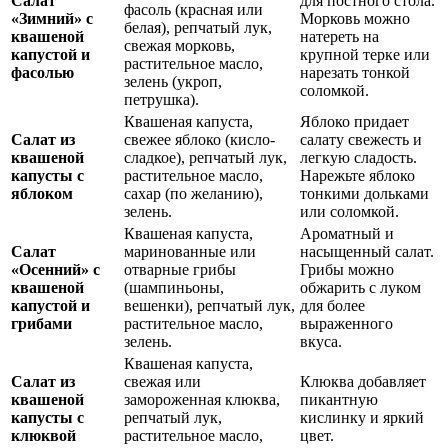
Салат
для постного стола.
фасоль (красная или
«Зимний» с
Морковь можно
белая), репчатый лук,
квашеной
натереть на
свежая морковь,
капустой и
крупной терке или
растительное масло,
фасолью
нарезать тонкой
зелень (укроп,
соломкой.
петрушка).
Квашеная капуста,
Яблоко придает
Салат из
свежее яблоко (кисло-
салату свежесть и
квашеной
сладкое), репчатый лук,
легкую сладость.
капусты с
растительное масло,
Нарежьте яблоко
яблоком
сахар (по желанию),
тонкими дольками
зелень.
или соломкой.
Квашеная капуста,
Ароматный и
Салат
маринованные или
насыщенный салат.
«Осенний» с
отварные грибы
Грибы можно
квашеной
(шампиньоны,
обжарить с луком
капустой и
вешенки), репчатый лук,
для более
грибами
растительное масло,
выраженного
зелень.
вкуса.
Квашеная капуста,
Салат из
свежая или
Клюква добавляет
квашеной
замороженная клюква,
пикантную
капусты с
репчатый лук,
кислинку и яркий
клюквой
растительное масло,
цвет.