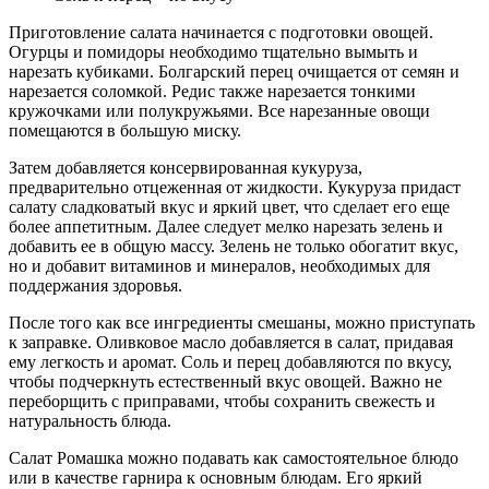
Приготовление салата начинается с подготовки овощей.
Огурцы и помидоры необходимо тщательно вымыть и
нарезать кубиками. Болгарский перец очищается от семян и
нарезается соломкой. Редис также нарезается тонкими
кружочками или полукружьями. Все нарезанные овощи
помещаются в большую миску.
Затем добавляется консервированная кукуруза,
предварительно отцеженная от жидкости. Кукуруза придаст
салату сладковатый вкус и яркий цвет, что сделает его еще
более аппетитным. Далее следует мелко нарезать зелень и
добавить ее в общую массу. Зелень не только обогатит вкус,
но и добавит витаминов и минералов, необходимых для
поддержания здоровья.
После того как все ингредиенты смешаны, можно приступать
к заправке. Оливковое масло добавляется в салат, придавая
ему легкость и аромат. Соль и перец добавляются по вкусу,
чтобы подчеркнуть естественный вкус овощей. Важно не
переборщить с приправами, чтобы сохранить свежесть и
натуральность блюда.
Салат Ромашка можно подавать как самостоятельное блюдо
или в качестве гарнира к основным блюдам. Его яркий