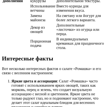
дополнения
кукурузы
дополнительной текстуры.
Использование
Вместо курицы для
ветчины
изменения вкуса.
Замена
На сметану или йогурт для
майонеза
более легкого варианта.
Дополнительные
Декор из
«листочки» из огурца или
овощей
перца.
В индивидуальных
Порционная
креманках для праздничного
подача
стола.
Интересные факты
Вот несколько интересных фактов о салате «Ромашка» и его
связи с весенним настроением:
Яркие цвета и ассоциации
: Салат «Ромашка» часто
готовят с использованием ярких овощей, таких как
морковь, перец и зелень, что создает визуальную
ассоциацию с весной и цветением. Яркие цвета не
только радуют глаз, но и поднимают настроение, что
делает этот салат идеальным блюдом для весенних
праздников и семейных встреч.