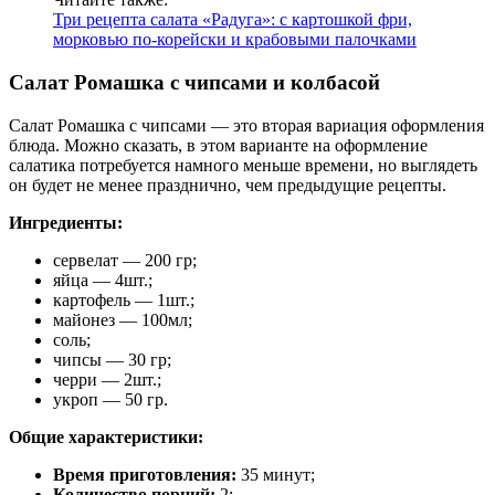
Три рецепта салата «Радуга»: с картошкой фри,
морковью по-корейски и крабовыми палочками
Салат Ромашка с чипсами и колбасой
Салат Ромашка с чипсами — это вторая вариация оформления
блюда. Можно сказать, в этом варианте на оформление
салатика потребуется намного меньше времени, но выглядеть
он будет не менее празднично, чем предыдущие рецепты.
Ингредиенты:
сервелат — 200 гр;
яйца — 4шт.;
картофель — 1шт.;
майонез — 100мл;
соль;
чипсы — 30 гр;
черри — 2шт.;
укроп — 50 гр.
Общие характеристики:
Время приготовления:
35 минут;
Количество порций:
2;