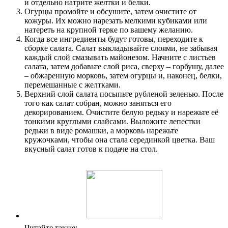
и отдельно натрите желтки и белки.
Огурцы промойте и обсушите, затем очистите от
кожуры. Их можно нарезать мелкими кубиками или
натереть на крупной терке по вашему желанию.
Когда все ингредиенты будут готовы, переходите к
сборке салата. Салат выкладывайте слоями, не забывая
каждый слой смазывать майонезом. Начните с листьев
салата, затем добавьте слой риса, сверху – горбушу, далее
– обжаренную морковь, затем огурцы и, наконец, белки,
перемешанные с желтками.
Верхний слой салата посыпьте рубленой зеленью. После
того как салат собран, можно заняться его
декорированием. Очистите белую редьку и нарежьте её
тонкими круглыми слайсами. Выложите лепестки
редьки в виде ромашки, а морковь нарежьте
кружочками, чтобы она стала серединкой цветка. Ваш
вкусный салат готов к подаче на стол.
Читайте также: