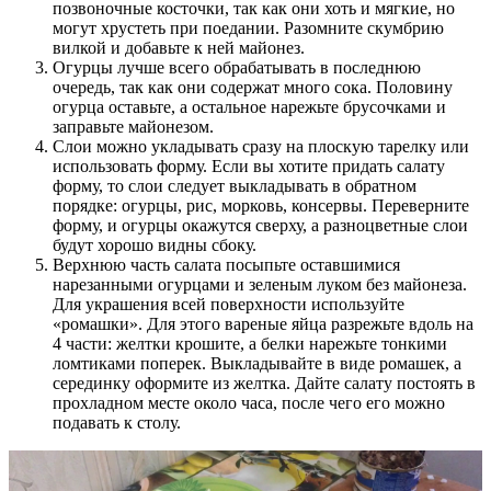
позвоночные косточки, так как они хоть и мягкие, но
могут хрустеть при поедании. Разомните скумбрию
вилкой и добавьте к ней майонез.
Огурцы лучше всего обрабатывать в последнюю
очередь, так как они содержат много сока. Половину
огурца оставьте, а остальное нарежьте брусочками и
заправьте майонезом.
Слои можно укладывать сразу на плоскую тарелку или
использовать форму. Если вы хотите придать салату
форму, то слои следует выкладывать в обратном
порядке: огурцы, рис, морковь, консервы. Переверните
форму, и огурцы окажутся сверху, а разноцветные слои
будут хорошо видны сбоку.
Верхнюю часть салата посыпьте оставшимися
нарезанными огурцами и зеленым луком без майонеза.
Для украшения всей поверхности используйте
«ромашки». Для этого вареные яйца разрежьте вдоль на
4 части: желтки крошите, а белки нарежьте тонкими
ломтиками поперек. Выкладывайте в виде ромашек, а
серединку оформите из желтка. Дайте салату постоять в
прохладном месте около часа, после чего его можно
подавать к столу.