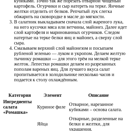
кубиками. Точно так же порезать отварной чищеный
картофель. Огурчики и сыр натереть на терке. Яичные
желтки отделить от белков. Репчатый лук слегка
обжарить на сковородке в масле до мягкости.
В салатник выкладываем сначала слой жареного лука,
на него кусочки мяса или ветчины, майонез. Далее идет
слой картофеля и маринованных огурчиков. Следом
натертые на терке белки яиц и майонез, а сверху слой
сыра.
Смазываем верхний слой майонезом и посыпаем
рубленой зеленью — луком и укропом. Делаем желтую
тычинку ромашки — для этого трём на мелкой терке
желток. Лепестки ромашки делаем из разрезанных
пополам вареных яиц. Для лучшего вкуса салат
пропитывается в холодильнике несколько часов и
подается к столу охлаждённым.
Категория
Элемент
Описание
Ингредиенты
Отварное, нарезанное
салата
Куриное филе
кубиками – основа салата.
«Ромашка»
Отварные, разделенные на
Яйца
белки и желтки, для
украшения.