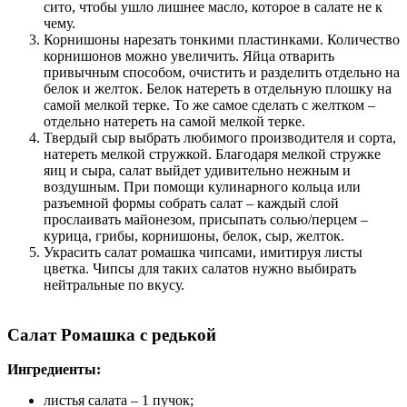
сито, чтобы ушло лишнее масло, которое в салате не к
чему.
Корнишоны нарезать тонкими пластинками. Количество
корнишонов можно увеличить. Яйца отварить
привычным способом, очистить и разделить отдельно на
белок и желток. Белок натереть в отдельную плошку на
самой мелкой терке. То же самое сделать с желтком –
отдельно натереть на самой мелкой терке.
Твердый сыр выбрать любимого производителя и сорта,
натереть мелкой стружкой. Благодаря мелкой стружке
яиц и сыра, салат выйдет удивительно нежным и
воздушным. При помощи кулинарного кольца или
разъемной формы собрать салат – каждый слой
прослаивать майонезом, присыпать солью/перцем –
курица, грибы, корнишоны, белок, сыр, желток.
Украсить салат ромашка чипсами, имитируя листы
цветка. Чипсы для таких салатов нужно выбирать
нейтральные по вкусу.
Салат Ромашка с редькой
Ингредиенты:
листья салата – 1 пучок;