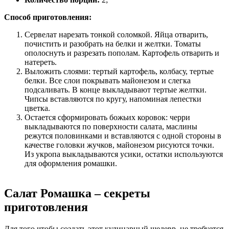
Способ приготовления:
Сервелат нарезать тонкой соломкой. Яйца отварить,
почистить и разобрать на белки и желтки. Томаты
ополоснуть и разрезать пополам. Картофель отварить и
натереть.
Выложить слоями: тертый картофель, колбасу, тертые
белки. Все слои покрывать майонезом и слегка
подсаливать. В конце выкладывают тертые желтки.
Чипсы вставляются по кругу, напоминая лепестки
цветка.
Остается сформировать божьих коровок: черри
выкладываются по поверхности салата, маслины
режутся половинками и вставляются с одной стороны в
качестве головки жучков, майонезом рисуются точки.
Из укропа выкладываются усики, остатки используются
для оформления ромашки.
Салат Ромашка – секреты
приготовления
Для того чтобы создать этот кулинарный шедевр, не требуется