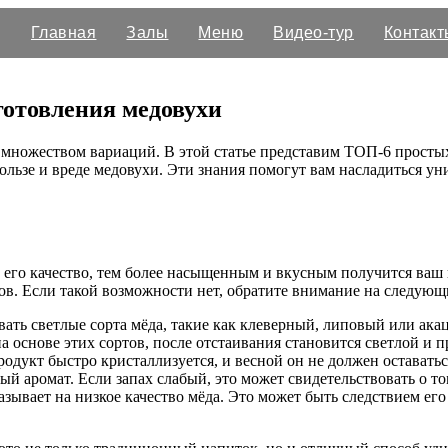
Главная
Залы
Меню
Видео-тур
Контакт
готовления медовухи
 множеством вариаций. В этой статье представим ТОП-6 просты
 пользе и вреде медовухи. Эти знания помогут вам насладиться 
 его качество, тем более насыщенным и вкусным получится ваш
ов. Если такой возможности нет, обратите внимание на следующ
ать светлые сорта мёда, такие как клеверный, липовый или ак
на основе этих сортов, после отстаивания становится светлой и п
одукт быстро кристаллизуется, и весной он не должен оставать
 аромат. Если запах слабый, это может свидетельствовать о то
зывает на низкое качество мёда. Это может быть следствием его 