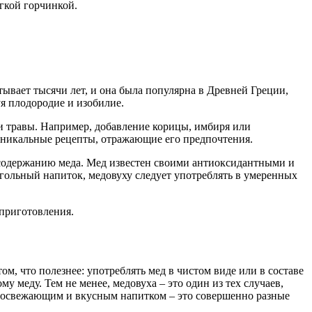
гкой горчинкой.
тывает тысячи лет, и она была популярна в Древней Греции,
уя плодородие и изобилие.
и травы. Например, добавление корицы, имбиря или
уникальные рецепты, отражающие его предпочтения.
 содержанию меда. Мед известен своими антиоксидантными и
гольный напиток, медовуху следует употреблять в умеренных
 приготовления.
м, что полезнее: употреблять мед в чистом виде или в составе
 меду. Тем не менее, медовуха – это один из тех случаев,
м, освежающим и вкусным напитком – это совершенно разные