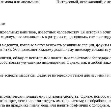
 лимона или апельсина.
Цитрусовый, освежающий, с ле
ии:
когольных напитков, известных человечеству. Её история насчи
 медовуха использовалась в ритуалах и праздниках, символизир
й медовухи, которые могут включать различные специи, фрукты 
напитка. Это позволяет каждому домашнему пивовару создавать 
напитки, обладает некоторыми полезными свойствами благодаря
собствовать улучшению пищеварения. Однако, как и любой алко
е аспекты медовухи, делая её интересной темой для изучения и
томатически придает ему полезные свойства. Однако вопрос о то
но, предпочтение стоит отдать именно чистому, не обработанному
ожить на празднике пиалу меда или налить графинчик с холодны