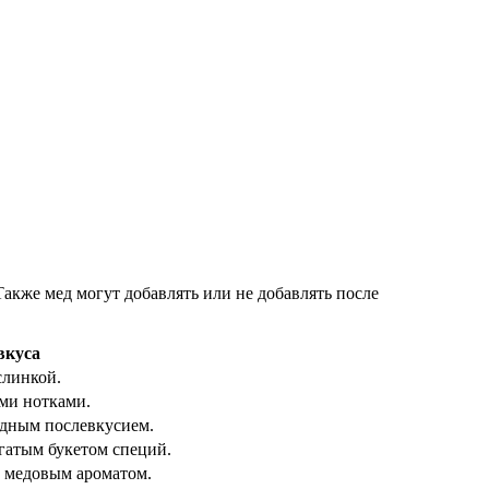
Также мед могут добавлять или не добавлять после
вкуса
слинкой.
ми нотками.
дным послевкусием.
гатым букетом специй.
 медовым ароматом.