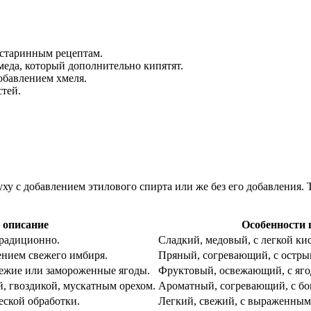
 старинным рецептам.
меда, который дополнительно кипятят.
обавлением хмеля.
тей.
ху с добавлением этилового спирта или же без его добавления. 
 описание
Особенности 
традиционно.
Сладкий, медовый, с легкой ки
ением свежего имбиря.
Пряный, согревающий, с остры
вежие или замороженные ягоды.
Фруктовый, освежающий, с яго
й, гвоздикой, мускатным орехом.
Ароматный, согревающий, с бо
еской обработки.
Легкий, свежий, с выраженным