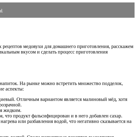
ы
х рецептов медовухи для домашнего приготовления, расскажем
уникальным вкусом и сделать процесс приготовления
 напиток. На рынке можно встретить множество подделок,
ие аспекты:
ациевый. Отличным вариантом является малиновый мёд, хотя
розрачной.
ся жидким.
м, что продукт фальсифицирован и в него добавлен сахар.
нагрева или разбавления водой, что негативно сказывается на