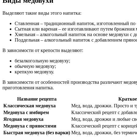
Виды медовухи
Выделяют такие виды этого напитка:
Ставленная – традиционный напиток, изготовленный по
Сытная или вареная – ее изготавливают путем брожения 
Хмельная – алкогольный напиток на основе медовухи с д
Поддельная – алкогольный напиток с добавлением прянос
В зависимости от крепости выделяют:
безалкогольную медовуху;
обычную медовуху;
крепкую медовуху.
В зависимости от особенностей производства различают медову
приготовления напитка.
Название рецепта
Краткое
Классическая медовуха
Мед, вода, дрожжи. Просто и 
Медовуха с имбирем
Классический рецепт с добавл
Ягодная медовуха
Мед, вода, дрожжи и любые с
Медовуха с пряностями
Классический рецепт с корице
Быстрая медовуха (без варки)
Мед, вода, дрожжи, без термич