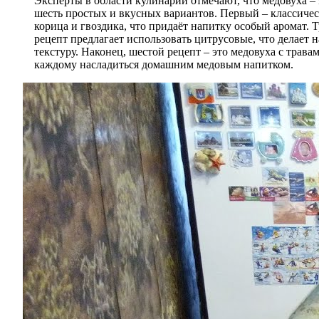
Эксперты в области кулинарии отмечают, что медовуха –
шесть простых и вкусных вариантов. Первый – классическ
корица и гвоздика, что придаёт напитку особый аромат. 
рецепт предлагает использовать цитрусовые, что делает
текстуру. Наконец, шестой рецепт – это медовуха с трав
каждому насладиться домашним медовым напитком.