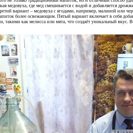
 это не только традиционный напиток, но и отличный способ уд
ая медовуха, где мед смешивается с водой и добавляется дрожжи
Третий вариант – медовуха с ягодами, например, малиной или чер
 напиток более освежающим. Пятый вариант включает в себя доба
ами, такими как мелисса или мята, что создаёт уникальный вкус.