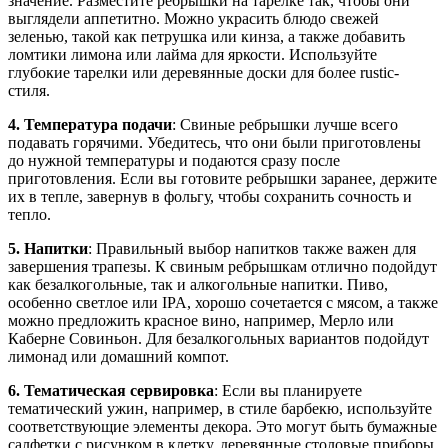
значение. Разместите ребрышки на тарелке так, чтобы они
выглядели аппетитно. Можно украсить блюдо свежей
зеленью, такой как петрушка или кинза, а также добавить
ломтики лимона или лайма для яркости. Используйте
глубокие тарелки или деревянные доски для более rustic-
стиля.
4. Температура подачи
: Свиные ребрышки лучше всего
подавать горячими. Убедитесь, что они были приготовлены
до нужной температуры и подаются сразу после
приготовления. Если вы готовите ребрышки заранее, держите
их в тепле, завернув в фольгу, чтобы сохранить сочность и
тепло.
5. Напитки
: Правильный выбор напитков также важен для
завершения трапезы. К свиным ребрышкам отлично подойдут
как безалкогольные, так и алкогольные напитки. Пиво,
особенно светлое или IPA, хорошо сочетается с мясом, а также
можно предложить красное вино, например, Мерло или
Каберне Совиньон. Для безалкогольных вариантов подойдут
лимонад или домашний компот.
6. Тематическая сервировка
: Если вы планируете
тематический ужин, например, в стиле барбекю, используйте
соответствующие элементы декора. Это могут быть бумажные
салфетки с рисунком в клетку, деревянные столовые приборы