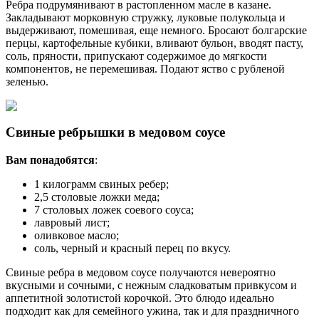
Ребра подрумянивают в растопленном масле в казане.
Закладывают морковную стружку, луковые полукольца и
выдерживают, помешивая, еще немного. Бросают болгарские
перцы, картофельные кубики, вливают бульон, вводят пасту,
соль, пряности, припускают содержимое до мягкости
компонентов, не перемешивая. Подают яство с рубленой
зеленью.
Свиные ребрышки в медовом соусе
Вам понадобятся
:
1 килограмм свиных ребер;
2,5 столовые ложки меда;
7 столовых ложек соевого соуса;
лавровый лист;
оливковое масло;
соль, черный и красный перец по вкусу.
Свиные ребра в медовом соусе получаются невероятно
вкусными и сочными, с нежным сладковатым привкусом и
аппетитной золотистой корочкой. Это блюдо идеально
подходит как для семейного ужина, так и для праздничного