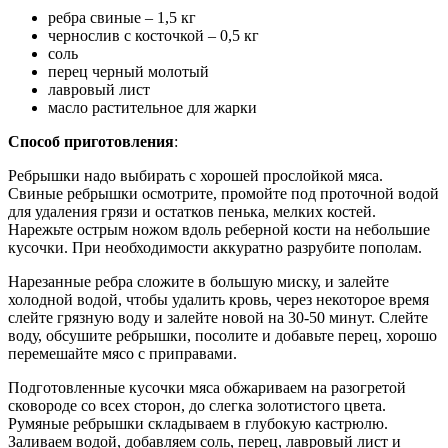
ребра свиные – 1,5 кг
чернослив с косточкой – 0,5 кг
соль
перец черный молотый
лавровый лист
масло растительное для жарки
Способ приготовления
:
Ребрышки надо выбирать с хорошей прослойкой мяса.
Свиные ребрышки осмотрите, промойте под проточной водой
для удаления грязи и остатков пенька, мелких костей.
Нарежьте острым ножом вдоль реберной кости на небольшие
кусочки. При необходимости аккуратно разрубите пополам.
Нарезанные ребра сложите в большую миску, и залейте
холодной водой, чтобы удалить кровь, через некоторое время
слейте грязную воду и залейте новой на 30-50 минут. Слейте
воду, обсушите ребрышки, посолите и добавьте перец, хорошо
перемешайте мясо с приправами.
Подготовленные кусочки мяса обжариваем на разогретой
сковороде со всех сторон, до слегка золотистого цвета.
Румяные ребрышки складываем в глубокую кастрюлю.
Заливаем водой, добавляем соль, перец, лавровый лист и