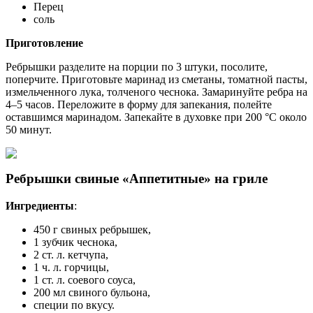
Перец
соль
Приготовление
Ребрышки разделите на порции по 3 штуки, посолите,
поперчите. Приготовьте маринад из сметаны, томатной пасты,
измельченного лука, толченого чеснока. Замаринуйте ребра на
4–5 часов. Переложите в форму для запекания, полейте
оставшимся маринадом. Запекайте в духовке при 200 °C около
50 минут.
Ребрышки свиные «Аппетитные» на гриле
Ингредиенты
:
450 г свиных ребрышек,
1 зубчик чеснока,
2 ст. л. кетчупа,
1 ч. л. горчицы,
1 ст. л. соевого соуса,
200 мл свиного бульона,
специи по вкусу.