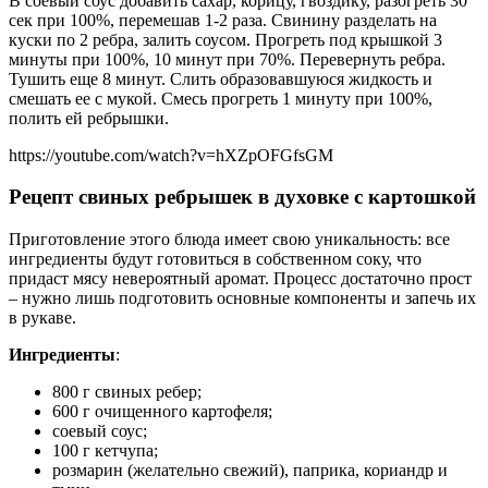
В соевый соус добавить сахар, корицу, гвоздику, разогреть 30
сек при 100%, перемешав 1-2 раза. Свинину разделать на
куски по 2 ребра, залить соусом. Прогреть под крышкой 3
минуты при 100%, 10 минут при 70%. Перевернуть ребра.
Тушить еще 8 минут. Слить образовавшуюся жидкость и
смешать ее с мукой. Смесь прогреть 1 минуту при 100%,
полить ей ребрышки.
https://youtube.com/watch?v=hXZpOFGfsGM
Рецепт свиных ребрышек в духовке с картошкой
Приготовление этого блюда имеет свою уникальность: все
ингредиенты будут готовиться в собственном соку, что
придаст мясу невероятный аромат. Процесс достаточно прост
– нужно лишь подготовить основные компоненты и запечь их
в рукаве.
Ингредиенты
:
800 г свиных ребер;
600 г очищенного картофеля;
соевый соус;
100 г кетчупа;
розмарин (желательно свежий), паприка, кориандр и