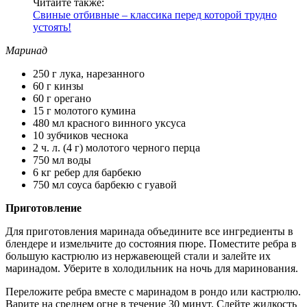
Читайте также:
Свиные отбивные – классика перед которой трудно
устоять!
Маринад
250 г лука, нарезанного
60 г кинзы
60 г орегано
15 г молотого кумина
480 мл красного винного уксуса
10 зубчиков чеснока
2 ч. л. (4 г) молотого черного перца
750 мл воды
6 кг ребер для барбекю
750 мл соуса барбекю с гуавой
Приготовление
Для приготовления маринада объедините все ингредиенты в
блендере и измельчите до состояния пюре. Поместите ребра в
большую кастрюлю из нержавеющей стали и залейте их
маринадом. Уберите в холодильник на ночь для маринования.
Переложите ребра вместе с маринадом в рондо или кастрюлю.
Варите на среднем огне в течение 30 минут. Слейте жидкость