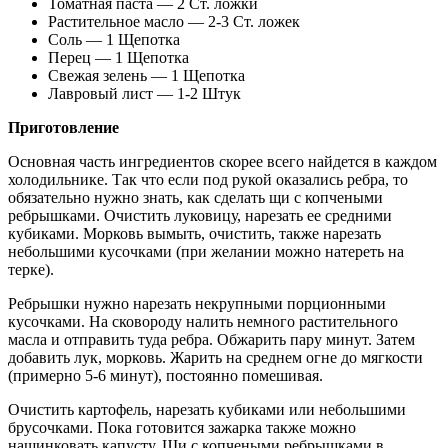
Томатная паста — 2 Ст. ложки
Растительное масло — 2-3 Ст. ложек
Соль — 1 Щепотка
Перец — 1 Щепотка
Свежая зелень — 1 Щепотка
Лавровый лист — 1-2 Штук
Приготовление
Основная часть ингредиентов скорее всего найдется в каждом
холодильнике. Так что если под рукой оказались ребра, то
обязательно нужно знать, как сделать щи с копчеными
ребрышками. Очистить луковицу, нарезать ее средними
кубиками. Морковь вымыть, очистить, также нарезать
небольшими кусочками (при желании можно натереть на
терке).
Ребрышки нужно нарезать некрупными порционными
кусочками. На сковороду налить немного растительного
масла и отправить туда ребра. Обжарить пару минут. Затем
добавить лук, морковь. Жарить на среднем огне до мягкости
(примерно 5-6 минут), постоянно помешивая.
Очистить картофель, нарезать кубиками или небольшими
брусочками. Пока готовится зажарка также можно
нашинковать капусту. Щи с копчеными ребрышками в