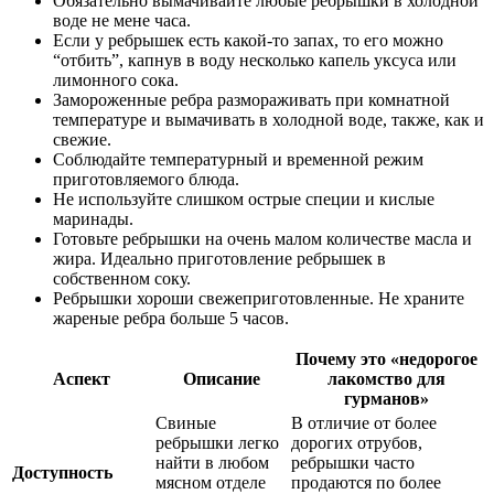
Обязательно вымачивайте любые ребрышки в холодной
воде не мене часа.
Если у ребрышек есть какой-то запах, то его можно
“отбить”, капнув в воду несколько капель уксуса или
лимонного сока.
Замороженные ребра размораживать при комнатной
температуре и вымачивать в холодной воде, также, как и
свежие.
Соблюдайте температурный и временной режим
приготовляемого блюда.
Не используйте слишком острые специи и кислые
маринады.
Готовьте ребрышки на очень малом количестве масла и
жира. Идеально приготовление ребрышек в
собственном соку.
Ребрышки хороши свежеприготовленные. Не храните
жареные ребра больше 5 часов.
Почему это «недорогое
Аспект
Описание
лакомство для
гурманов»
Свиные
В отличие от более
ребрышки легко
дорогих отрубов,
найти в любом
ребрышки часто
Доступность
мясном отделе
продаются по более