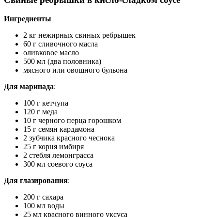
Ингредиенты
2 кг нежирных свиных ребрышек
60 г сливочного масла
оливковое масло
500 мл (два половника)
мясного или овощного бульона
Для маринада
:
100 г кетчупа
120 г меда
10 г черного перца горошком
15 г семян кардамона
2 зубчика красного чеснока
25 г корня имбиря
2 стебля лемонграсса
300 мл соевого соуса
Для глазирования
:
200 г сахара
100 мл воды
25 мл красного винного уксуса