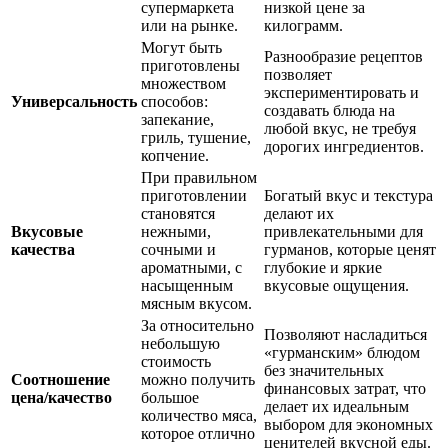
супермаркета
низкой цене за
или на рынке.
килограмм.
Могут быть
Разнообразие рецептов
приготовлены
позволяет
множеством
экспериментировать и
Универсальность
способов:
создавать блюда на
запекание,
любой вкус, не требуя
гриль, тушение,
дорогих ингредиентов.
копчение.
При правильном
приготовлении
Богатый вкус и текстура
становятся
делают их
Вкусовые
нежными,
привлекательными для
качества
сочными и
гурманов, которые ценят
ароматными, с
глубокие и яркие
насыщенным
вкусовые ощущения.
мясным вкусом.
За относительно
Позволяют насладиться
небольшую
«гурманским» блюдом
стоимость
без значительных
Соотношение
можно получить
финансовых затрат, что
цена/качество
большое
делает их идеальным
количество мяса,
выбором для экономных
которое отлично
ценителей вкусной еды.