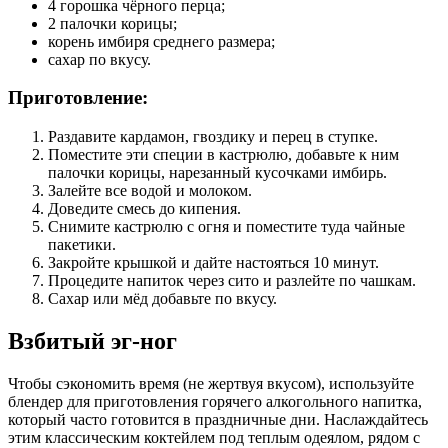
4 горошка чёрного перца;
2 палочки корицы;
корень имбиря среднего размера;
сахар по вкусу.
Приготовление:
Раздавите кардамон, гвоздику и перец в ступке.
Поместите эти специи в кастрюлю, добавьте к ним
палочки корицы, нарезанный кусочками имбирь.
Залейте все водой и молоком.
Доведите смесь до кипения.
Снимите кастрюлю с огня и поместите туда чайные
пакетики.
Закройте крышкой и дайте настояться 10 минут.
Процедите напиток через сито и разлейте по чашкам.
Сахар или мёд добавьте по вкусу.
Взбитый эг-ног
Чтобы сэкономить время (не жертвуя вкусом), используйте
блендер для приготовления горячего алкогольного напитка,
который часто готовится в праздничные дни. Наслаждайтесь
этим классическим коктейлем под теплым одеялом, рядом с