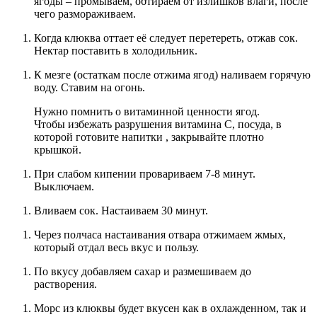
ягоды – промываем, обтираем от излишков влаги, после
чего размораживаем.
Когда клюква оттает её следует перетереть, отжав сок.
Нектар поставить в холодильник.
К мезге (остаткам после отжима ягод) наливаем горячую
воду. Ставим на огонь.
Нужно помнить о витаминной ценности ягод.
Чтобы избежать разрушения витамина C, посуда, в
которой готовите напитки , закрывайте плотно
крышкой.
При слабом кипении провариваем 7-8 минут.
Выключаем.
Вливаем сок. Настаиваем 30 минут.
Через полчаса настаивания отвара отжимаем жмых,
который отдал весь вкус и пользу.
По вкусу добавляем сахар и размешиваем до
растворения.
Морс из клюквы будет вкусен как в охлажденном, так и