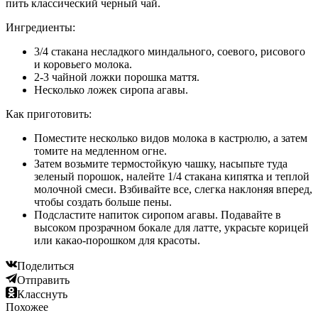
пить классический черный чай.
Ингредиенты:
3/4 стакана несладкого миндального, соевого, рисового
и коровьего молока.
2-3 чайной ложки порошка маття.
Несколько ложек сиропа агавы.
Как приготовить:
Поместите несколько видов молока в кастрюлю, а затем
томите на медленном огне.
Затем возьмите термостойкую чашку, насыпьте туда
зеленый порошок, налейте 1/4 стакана кипятка и теплой
молочной смеси. Взбивайте все, слегка наклоняя вперед,
чтобы создать больше пены.
Подсластите напиток сиропом агавы. Подавайте в
высоком прозрачном бокале для латте, украсьте корицей
или какао-порошком для красоты.
Поделиться
Отправить
Класснуть
Похожее