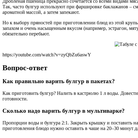
Дробленая пшеница прекрасно сочетается со всеми видами мяса
Так, часто булгур используют при фаршировке баклажанов – с
ароматной массой, а затем запекают.
Но к выбору пряностей при приготовлении блюд из этой крупы
запахом и очень насыщенным вкусом (например, эстрагон, мят
обязательно перебьют.
https://youtube.com/watch?v=zyQbZu6aswY
Вопрос-ответ
Как правильно варить булгур в пакетах?
Как приготовить булгур? Налить в кастрюлю 1 л воды. Довести 
готовности.
Сколько надо варить булгур в мультиварке?
Пропорции воды и булгура 2:1. Закрыть крышку и поставить на
приготовления блюдо нужно оставить в чаше на 20–30 минут д