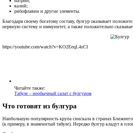
натрий;
калий;
рибофлавин и другие элементы.
Благодаря своему богатому составу, булгур оказывает положит
нервную систему и иммунитет, а также положительно сказывает
https://youtube.com/watch?v=KO2EeqL4zCI
Читайте также:
Табуле – необычный салат с булгуром
Что готовят из булгура
Наибольшую популярность крупа снискала в странах Ближнего Во
(к примеру, в знаменитый табуле). Нередко булгур кладут в пл