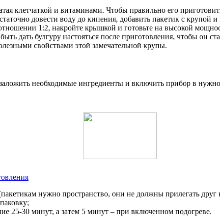
гатая клетчаткой и витаминами. Чтобы правильно его приготовить
статочно довести воду до кипения, добавить пакетик с крупой 
оотношении 1:2, накройте крышкой и готовьте на высокой мощнос
быть дать булгуру настояться после приготовления, чтобы он ст
полезными свойствами этой замечательной крупы.
о заложить необходимые ингредиенты и включить прибор в нужн
товления
(пакетикам нужно пространство, они не должны прилегать друг 
упаковку;
ие 25-30 минут, а затем 5 минут – при включенном подогреве.