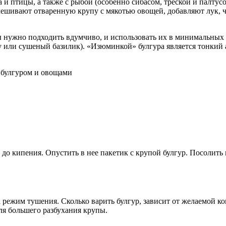
 и птицы, а также с рыбой (особенно сибасом, треской и палту
мешивают отваренную крупу с мякотью овощей, добавляют лук, 
 нужно подходить вдумчиво, и использовать их в минимальных 
у или сушеный базилик). «Изюминкой» булгура является тонкий
до кипения. Опустить в нее пакетик с крупой булгур. Посолить 
 режим тушения. Сколько варить булгур, зависит от желаемой к
ля большего разбухания крупы.