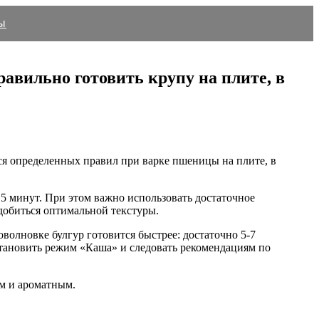
ы
равильно готовить крупу на плите, в
ся определенных правил при варке пшеницы на плите, в
15 минут. При этом важно использовать достаточное
 добиться оптимальной текстуры.
волновке булгур готовится быстрее: достаточно 5-7
становить режим «Каша» и следовать рекомендациям по
ым и ароматным.