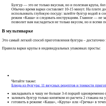
Булгур — это не только вкусная, но и полезная крупа, бо
Обычно время варки составляет 10-15 минут. На плите до
использовать глубокую посуду: залейте булгур водой в с
режим «Каша» и следовать инструкциям. Главное — не за
позволит вам насладиться не только вкусом, но и всеми 
В мультиварке
Это самый легкий способ приготовления булгура – достаточн
Правила варки крупы в индивидуальных упаковках просты:
Читайте также:
Блюда из булгура: 11 вкусных рецептов и тонкости приго
закладывать в чашу не больше 3-4 порций одновременно 
заливать булгур только кипятком из расчета 2 стакана на 
готовить в режиме «Каша», «Крупа» или «Гречка» в течен