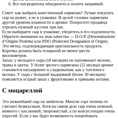
Все ингредиенты объединить и полить заправкой.
Совет: как выбрать качественный пармезан? Лучше покупать
сыр на развес, а не в упаковке. В целой головке пармезана
другой уровень влажности и аромат. Попросите продавца
отрезать нужный кусочек при вас.
Если выбираете сыр в упаковке, убедитесь в его подлинности.
Обратите внимание на знак качества — D.O.P. (Denominazione
d’Origine Protetta) или PDO (Protected Designation of Origin).
Это метка, подтверждающая оригинальность продукта.
Корочка должна быть толщиной не менее шести
миллиметров.
Запах: у молодого сыра (18 месяцев) он напоминает молоко,
травы и цветы. У более зрелого пармезана (22 месяца) аромат
становится насыщеннее и сладковатым, как у топленого
молока. У сыра с большой выдержкой (более 30 месяцев)
появляется острый запах с фруктовыми и пряными нотами.
С моцареллой
Это нежнейший сыр на любителя. Многие сорт почему-то
считают безвкусным. Хотя на самом деле сыр очень нежный,
немного с кислинкой, творожистый, а по консистенции очень
упругий. Если у вас будет возможность попробовать