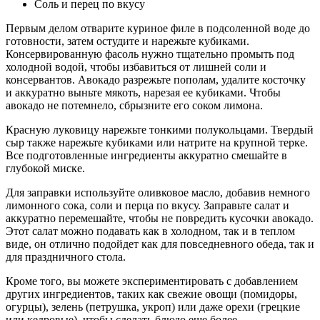
Соль и перец по вкусу
Первым делом отварите куриное филе в подсоленной воде до
готовности, затем остудите и нарежьте кубиками.
Консервированную фасоль нужно тщательно промыть под
холодной водой, чтобы избавиться от лишней соли и
консервантов. Авокадо разрежьте пополам, удалите косточку
и аккуратно выньте мякоть, нарезая ее кубиками. Чтобы
авокадо не потемнело, сбрызните его соком лимона.
Красную луковицу нарежьте тонкими полукольцами. Твердый
сыр также нарежьте кубиками или натрите на крупной терке.
Все подготовленные ингредиенты аккуратно смешайте в
глубокой миске.
Для заправки используйте оливковое масло, добавив немного
лимонного сока, соли и перца по вкусу. Заправьте салат и
аккуратно перемешайте, чтобы не повредить кусочки авокадо.
Этот салат можно подавать как в холодном, так и в теплом
виде, он отлично подойдет как для повседневного обеда, так и
для праздничного стола.
Кроме того, вы можете экспериментировать с добавлением
других ингредиентов, таких как свежие овощи (помидоры,
огурцы), зелень (петрушка, укроп) или даже орехи (грецкие
или кедровые), чтобы сделать блюдо еще более