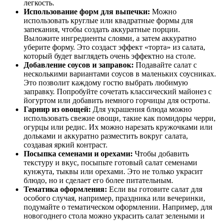
легкость.
Использование форм для выпечки:
Можно
использовать круглые или квадратные формы для
запекания, чтобы создать аккуратные порции.
Выложите ингредиенты слоями, а затем аккуратно
уберите форму. Это создаст эффект «торта» из салата,
который будет выглядеть очень эффектно на столе.
Добавление соусов и заправок:
Подавайте салат с
несколькими вариантами соусов в маленьких соусниках.
Это позволит каждому гостю выбрать любимую
заправку. Попробуйте сочетать классический майонез с
йогуртом или добавить немного горчицы для остроты.
Гарнир из овощей:
Для украшения блюда можно
использовать свежие овощи, такие как помидоры черри,
огурцы или редис. Их можно нарезать кружочками или
дольками и аккуратно разместить вокруг салата,
создавая яркий контраст.
Посыпка семенами и орехами:
Чтобы добавить
текстуру и вкус, посыпьте готовый салат семенами
кунжута, тыквы или орехами. Это не только украсит
блюдо, но и сделает его более питательным.
Тематика оформления:
Если вы готовите салат для
особого случая, например, праздника или вечеринки,
подумайте о тематическом оформлении. Например, для
новогоднего стола можно украсить салат зелеными и