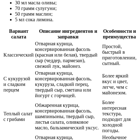
30 мл масла оливы;
70 грамм сулугуни;
50 грамм маслин;
5 мл сока лимона.
Вариант
Описание ингредиентов и
Особенности и
салата
заправки
преимущества
Отварная курица,
Простой,
консервированная фасоль
быстрый в
Классический
(красная или белая), твердый
приготовлении,
сыр (чеддер, пармезан),
сытный.
свежий лук, майонез.
Отварная курица,
Более яркий
С кукурузой
консервированная фасоль,
вкус и цвет,
и сладким
кукуруза, сладкий перец,
легче, чем с
перцем
твердый сыр, сметана или
майонезом.
йогурт с горчицей.
Более
Обжаренная курица,
интересная
консервированная фасоль,
Теплый салат
текстура,
шампиньоны, твердый сыр,
с грибами
подходит для
листья салата, оливковое
холодной
масло, бальзамический уксус.
погоды.
Отварная курица,
Необычное