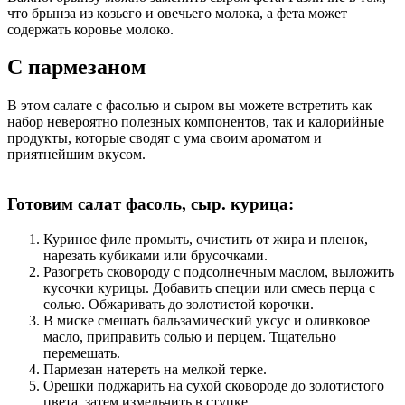
что брынза из козьего и овечьего молока, а фета может
содержать коровье молоко.
С пармезаном
В этом салате с фасолью и сыром вы можете встретить как
набор невероятно полезных компонентов, так и калорийные
продукты, которые сводят с ума своим ароматом и
приятнейшим вкусом.
Готовим салат фасоль, сыр. курица:
Куриное филе промыть, очистить от жира и пленок,
нарезать кубиками или брусочками.
Разогреть сковороду с подсолнечным маслом, выложить
кусочки курицы. Добавить специи или смесь перца с
солью. Обжаривать до золотистой корочки.
В миске смешать бальзамический уксус и оливковое
масло, приправить солью и перцем. Тщательно
перемешать.
Пармезан натереть на мелкой терке.
Орешки поджарить на сухой сковороде до золотистого
цвета, затем измельчить в ступке.