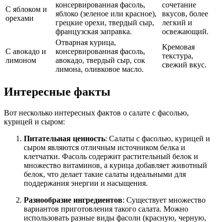
консервированная фасоль,
сочетание
С яблоком и
яблоко (зеленое или красное),
вкусов, более
орехами
грецкие орехи, твердый сыр,
легкий и
французская заправка.
освежающий.
Отварная курица,
Кремовая
С авокадо и
консервированная фасоль,
текстура,
лимоном
авокадо, твердый сыр, сок
свежий вкус.
лимона, оливковое масло.
Интересные факты
Вот несколько интересных фактов о салате с фасолью,
курицей и сыром:
Питательная ценность
: Салаты с фасолью, курицей и
сыром являются отличным источником белка и
клетчатки. Фасоль содержит растительный белок и
множество витаминов, а курица добавляет животный
белок, что делает такие салаты идеальными для
поддержания энергии и насыщения.
Разнообразие ингредиентов
: Существует множество
вариантов приготовления такого салата. Можно
использовать разные виды фасоли (красную, черную,