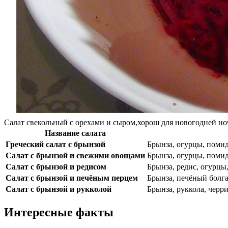
Салат свекольный с орехами и сыром,хорош для новогодней ночи 
Название салата
Греческий салат с брынзой
Брынза, огурцы, помид
Салат с брынзой и свежими овощами
Брынза, огурцы, помид
Салат с брынзой и редисом
Брынза, редис, огурцы
Салат с брынзой и печёным перцем
Брынза, печёный болга
Салат с брынзой и рукколой
Брынза, руккола, черр
Интересные факты