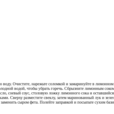
ную воду. Очистите, нарежьте соломкой и замаринуйте в лимонном
лодной водой, чтобы убрать горечь. Сбрызните лимонным соком 
асло, соевый соус, столовую ложку лимонного сока и оставшийс
ками. Сверху разместите свеклу, затем маринованный лук и зел
заменить сыром фета. Полейте заправкой и посыпьте сухим базил