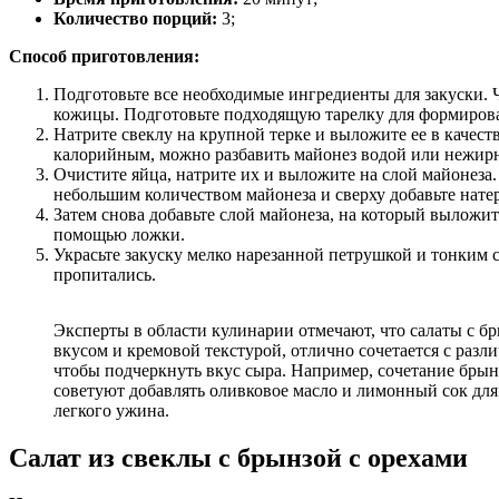
Количество порций:
3;
Способ приготовления:
Подготовьте все необходимые ингредиенты для закуски. Чт
кожицы. Подготовьте подходящую тарелку для формирова
Натрите свеклу на крупной терке и выложите ее в качест
калорийным, можно разбавить майонез водой или нежир
Очистите яйца, натрите их и выложите на слой майонеза.
небольшим количеством майонеза и сверху добавьте нате
Затем снова добавьте слой майонеза, на который выложи
помощью ложки.
Украсьте закуску мелко нарезанной петрушкой и тонким с
пропитались.
Эксперты в области кулинарии отмечают, что салаты с б
вкусом и кремовой текстурой, отлично сочетается с ра
чтобы подчеркнуть вкус сыра. Например, сочетание брынз
советуют добавлять оливковое масло и лимонный сок для 
легкого ужина.
Салат из свеклы с брынзой с орехами