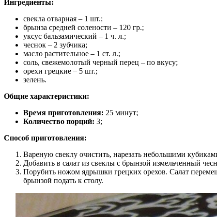
Ингредиенты:
свекла отварная – 1 шт.;
брынза средней солености – 120 гр.;
уксус бальзамический – 1 ч. л.;
чеснок – 2 зубчика;
масло растительное – 1 ст. л.;
соль, свежемолотый черный перец – по вкусу;
орехи грецкие – 5 шт.;
зелень.
Общие характеристики:
Время приготовления:
25 минут;
Количество порций:
3;
Способ приготовления:
Вареную свеклу очистить, нарезать небольшими кубиками
Добавить в салат из свеклы с брынзой измельченный чесн
Порубить ножом ядрышки грецких орехов. Салат перемеша
брынзой подать к столу.