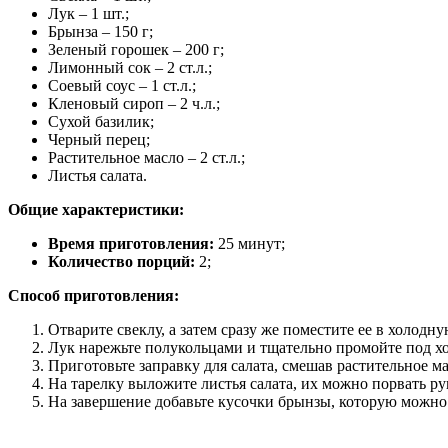
Лук – 1 шт.;
Брынза – 150 г;
Зеленый горошек – 200 г;
Лимонный сок – 2 ст.л.;
Соевый соус – 1 ст.л.;
Кленовый сироп – 2 ч.л.;
Сухой базилик;
Черный перец;
Растительное масло – 2 ст.л.;
Листья салата.
Общие характеристики:
Время приготовления:
25 минут;
Количество порций:
2;
Способ приготовления:
Отварите свеклу, а затем сразу же поместите ее в холод
Лук нарежьте полукольцами и тщательно промойте под хо
Приготовьте заправку для салата, смешав растительное м
На тарелку выложите листья салата, их можно порвать ру
На завершение добавьте кусочки брынзы, которую можно 