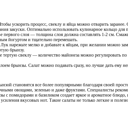
обы ускорить процесс, свеклу и яйца можно отварить заранее. Сн
ния закуски. Оптимально использовать кулинарное кольцо для 
ве первого слоя — толщина слоя должна составлять 1-2 см. Смажь
ным йогуртом и тщательно перемешать.
 Лук нарежьте мелко и добавьте к яйцам, при желании можно зам
ртую брынзу.
те тертую свеклу — количество майонеза можно регулировать по 
лоем брынзы. Салат можно подавать сразу, но лучше дать ему н
рынзой становятся все более популярными благодаря своей прост
зличными овощами, зеленью и даже фруктами. Специалисты реком
ы с помидорами и базиликом создает яркое и ароматное блюдо, 
усиления вкусовых нот. Такие салаты не только легкие и полезн