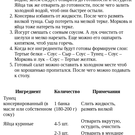
Яйца так же отварить до готовности, после чего залить
холодной водой, чтоб они быстрее остыли.
Консервы избавить от жидкости. После чего размять
вилкой тунца. Сыр потереть на мелкой терке. Морковь и
яйца тоже натереть на терке.
Йогурт смешать с соевым соусом. А лук очистить от
шелухи и мелко нарезать. Еще можно его ошпарить
кипятком, чтоб ушла горечь.
Когда все ингредиенты будут готовы формируем слои:
Тертые белки – Соус – Сыр – Соус – Тунец – Соус –
Морковь и лук – Соус – Тертые желтки.
Готовый салат можно оставить в холодном месте чтоб
он хорошенько пропитался. После чего можно подавать
к столу.
Ингредиент
Количество
Примечания
Тунец
консервированный (в
1 банка
Слить жидкость,
масле или собственном
(180-200 г)
размять вилкой
соку)
Отварить вкрутую,
Яйца куриные
4-5 шт.
остудить, очистить
2-3 шт.
Отварить в мундире