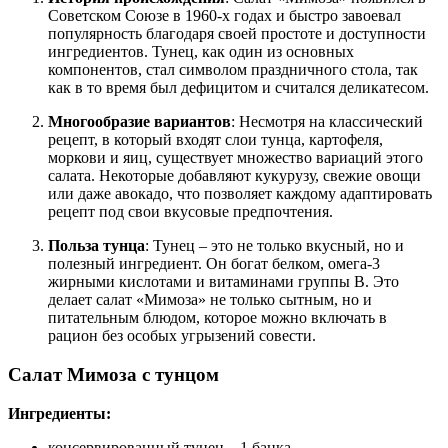
Советском Союзе в 1960-х годах и быстро завоевал
популярность благодаря своей простоте и доступности
ингредиентов. Тунец, как один из основных
компонентов, стал символом праздничного стола, так
как в то время был дефицитом и считался деликатесом.
Многообразие вариантов
: Несмотря на классический
рецепт, в который входят слои тунца, картофеля,
моркови и яиц, существует множество вариаций этого
салата. Некоторые добавляют кукурузу, свежие овощи
или даже авокадо, что позволяет каждому адаптировать
рецепт под свои вкусовые предпочтения.
Польза тунца
: Тунец – это не только вкусный, но и
полезный ингредиент. Он богат белком, омега-3
жирными кислотами и витаминами группы B. Это
делает салат «Мимоза» не только сытным, но и
питательным блюдом, которое можно включать в
рацион без особых угрызений совести.
Салат Мимоза с тунцом
Ингредиенты:
консервированный тунец – 1 банка