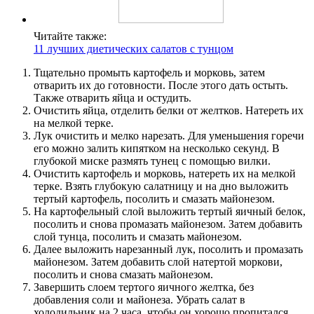
Читайте также:
11 лучших диетических салатов с тунцом
Тщательно промыть картофель и морковь, затем
отварить их до готовности. После этого дать остыть.
Также отварить яйца и остудить.
Очистить яйца, отделить белки от желтков. Натереть их
на мелкой терке.
Лук очистить и мелко нарезать. Для уменьшения горечи
его можно залить кипятком на несколько секунд. В
глубокой миске размять тунец с помощью вилки.
Очистить картофель и морковь, натереть их на мелкой
терке. Взять глубокую салатницу и на дно выложить
тертый картофель, посолить и смазать майонезом.
На картофельный слой выложить тертый яичный белок,
посолить и снова промазать майонезом. Затем добавить
слой тунца, посолить и смазать майонезом.
Далее выложить нарезанный лук, посолить и промазать
майонезом. Затем добавить слой натертой моркови,
посолить и снова смазать майонезом.
Завершить слоем тертого яичного желтка, без
добавления соли и майонеза. Убрать салат в
холодильник на 2 часа, чтобы он хорошо пропитался.