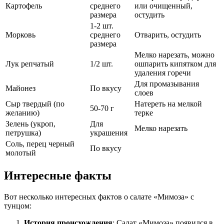
Картофель
среднего
или очищенный,
размера
остудить
1-2 шт.
Морковь
среднего
Отварить, остудить
размера
Мелко нарезать, можно
Лук репчатый
1/2 шт.
ошпарить кипятком для
удаления горечи
Для промазывания
Майонез
По вкусу
слоев
Сыр твердый (по
Натереть на мелкой
50-70 г
желанию)
терке
Зелень (укроп,
Для
Мелко нарезать
петрушка)
украшения
Соль, перец черный
По вкусу
молотый
Интересные факты
Вот несколько интересных фактов о салате «Мимоза» с
тунцом:
История происхождения
: Салат «Мимоза» появился в