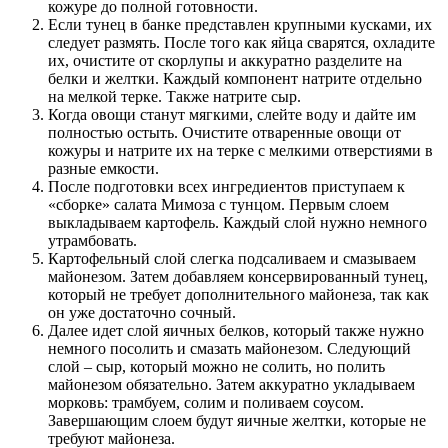
кожуре до полной готовности.
Если тунец в банке представлен крупными кусками, их
следует размять. После того как яйца сварятся, охладите
их, очистите от скорлупы и аккуратно разделите на
белки и желтки. Каждый компонент натрите отдельно
на мелкой терке. Также натрите сыр.
Когда овощи станут мягкими, слейте воду и дайте им
полностью остыть. Очистите отваренные овощи от
кожуры и натрите их на терке с мелкими отверстиями в
разные емкости.
После подготовки всех ингредиентов приступаем к
«сборке» салата Мимоза с тунцом. Первым слоем
выкладываем картофель. Каждый слой нужно немного
утрамбовать.
Картофельный слой слегка подсаливаем и смазываем
майонезом. Затем добавляем консервированный тунец,
который не требует дополнительного майонеза, так как
он уже достаточно сочный.
Далее идет слой яичных белков, который также нужно
немного посолить и смазать майонезом. Следующий
слой – сыр, который можно не солить, но полить
майонезом обязательно. Затем аккуратно укладываем
морковь: трамбуем, солим и поливаем соусом.
Завершающим слоем будут яичные желтки, которые не
требуют майонеза.