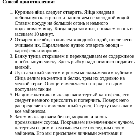
Способ приготовления:
Куриные яйца следует отварить. Яйца кладем в
небольшую кастрюлю и наполняем ее холодной водой.
Ставим посуду на большой огонь и немного
подсаливаем воду. Когда вода закипит, снижаем огонь и
засекаем 10 минут.
Отваренные яйца заливаем холодной водой, после чего
очищаем их. Параллельно нужно отварить овощи –
картофель и морковь.
Банку тунца открываем и перекладываем ее содержимое
в небольшую миску. Здесь рыбку надо немного подавить
вилкой.
Лук салатный чистим и режем мелким-мелким кубиком.
Яйца делим на желтки и белки, трем их отдельно на
мелкой терке. Овощи измельчаем на терке, с сыром
поступаем так же.
На дно салатника выкладываем тертый картофель, его
следует немного присолить и поперчить. Поверх него
распределяется измельченный тунец. Сверху смазываем
все майонезом.
Затем выкладываем белки, морковь и вновь
промазываем соусом. Покрываем измельченным лучком,
натертым сыром и замазываем все последним слоем
майонеза. Его мы присыпаем яичными желтками и