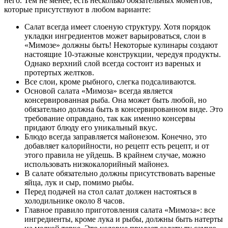
него. Тем не менее, есть несколько обязательных моментов,
которые присутствуют в любом варианте:
Салат всегда имеет слоеную структуру. Хотя порядок
укладки ингредиентов может варьироваться, слои в
«Мимозе» должны быть! Некоторые кулинары создают
настоящие 10-этажные конструкции, чередуя продукты.
Однако верхний слой всегда состоит из вареных и
протертых желтков.
Все слои, кроме рыбного, слегка подсаливаются.
Основой салата «Мимоза» всегда является
консервированная рыба. Она может быть любой, но
обязательно должна быть в консервированном виде. Это
требование оправдано, так как именно консервы
придают блюду его уникальный вкус.
Блюдо всегда заправляется майонезом. Конечно, это
добавляет калорийности, но рецепт есть рецепт, и от
этого правила не уйдешь. В крайнем случае, можно
использовать низкокалорийный майонез.
В салате обязательно должны присутствовать вареные
яйца, лук и сыр, помимо рыбы.
Перед подачей на стол салат должен настояться в
холодильнике около 8 часов.
Главное правило приготовления салата «Мимоза»: все
ингредиенты, кроме лука и рыбы, должны быть натерты