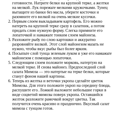
готовности. Натрите белки на крупной терке, а желтки
на мелкой. Лук порежьте мелкими кружочками. Тунец
вытащите из банки без масла, уберите косточки и
разомните его вилкой на очень мелкие кусочки.
Первым слоем выкладываем картофель. Его можно
натереть на крупной терке сразу в салатник, а потом
придать слою нужную форму. Слегка примните его
лопаточкой и намажьте тонким слоем майонеза.
Разложите рыбу по слою картошки и аккуратно
разровняйте вилкой. Этот слой майонезом мазать не
нужно, чтобы вкус рыбы был более ярким.
Посыпьте слой тунца зеленым луком и уже его намажьте
майонезом с помощью лопаточки.
Следующим слоем положите морковь, натертую на
мелкой терке. И снова майонез. Предпоследний слой
салата Мимоза — это натертые на терке белки, которые
станут фоном нашей картины.
Теперь из желтка и веточки укропа сделайте цветок
Мимозы. Для этого положите укроп на середину блюда,
распушите его. Ложкой выложите небольшие горки в
виде соцветий мимозы поверх укропа. Оставшийся
желток разложите рамочкой вокруг цветка. Так
получится очень красиво и празднично. Вкусный салат
мимоза с тунцом готов.