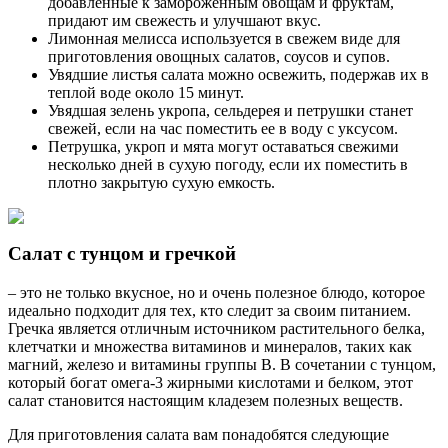
добавленные к замороженным овощам и фруктам,
придают им свежесть и улучшают вкус.
Лимонная мелисса используется в свежем виде для
приготовления овощных салатов, соусов и супов.
Увядшие листья салата можно освежить, подержав их в
теплой воде около 15 минут.
Увядшая зелень укропа, сельдерея и петрушки станет
свежей, если на час поместить ее в воду с уксусом.
Петрушка, укроп и мята могут оставаться свежими
несколько дней в сухую погоду, если их поместить в
плотно закрытую сухую емкость.
Салат с тунцом и гречкой
– это не только вкусное, но и очень полезное блюдо, которое
идеально подходит для тех, кто следит за своим питанием.
Гречка является отличным источником растительного белка,
клетчатки и множества витаминов и минералов, таких как
магний, железо и витамины группы B. В сочетании с тунцом,
который богат омега-3 жирными кислотами и белком, этот
салат становится настоящим кладезем полезных веществ.
Для приготовления салата вам понадобятся следующие