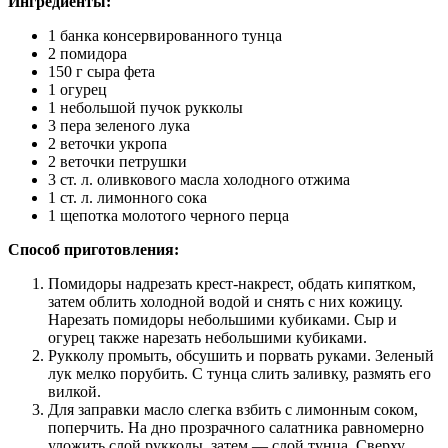
Ингредиенты:
1 банка консервированного тунца
2 помидора
150 г сыра фета
1 огурец
1 небольшой пучок рукколы
3 пера зеленого лука
2 веточки укропа
2 веточки петрушки
3 ст. л. оливкового масла холодного отжима
1 ст. л. лимонного сока
1 щепотка молотого черного перца
Способ приготовления:
Помидоры надрезать крест-накрест, обдать кипятком,
затем облить холодной водой и снять с них кожицу.
Нарезать помидоры небольшими кубиками. Сыр и
огурец также нарезать небольшими кубиками.
Рукколу промыть, обсушить и порвать руками. Зеленый
лук мелко порубить. С тунца слить заливку, размять его
вилкой.
Для заправки масло слегка взбить с лимонным соком,
поперчить. На дно прозрачного салатника равномерно
уложить слой рукколы, затем — слой тунца. Сверху