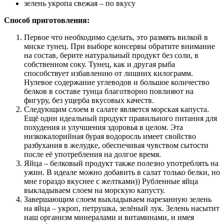
зелень укропа свежая – по вкусу
Способ приготовления:
Первое что необходимо сделать, это размять вилкой в
миске тунец. При выборе консервы обратите внимание
на состав, берите натуральный продукт без соли, в
собственном соку. Тунец, как и другая рыба
способствует избавлению от лишних килограмм.
Нулевое содержание углеводов и большое количество
белков в составе тунца благотворно повлияют на
фигуру, без ущерба вкусовых качеств.
Следующим слоем в салате является морская капуста.
Ещё один идеальный продукт правильного питания для
похудения и улучшения здоровья в целом. Эта
низкокалорийная бурая водоросль имеет свойство
разбухания в желудке, обеспечивая чувством сытости
после её употребления на долгое время.
Яйца – белковый продукт также полезно употреблять на
ужин. В идеале можно добавить в салат только белки, но
мне гораздо вкуснее с желтками)) Рубленные яйца
выкладываем слоем на морскую капусту.
Завершающим слоем выкладываем нарезанную зелень
на яйца – укроп, петрушка, зелёный лук. Зелень насытит
наш организм минералами и витаминами, и имея