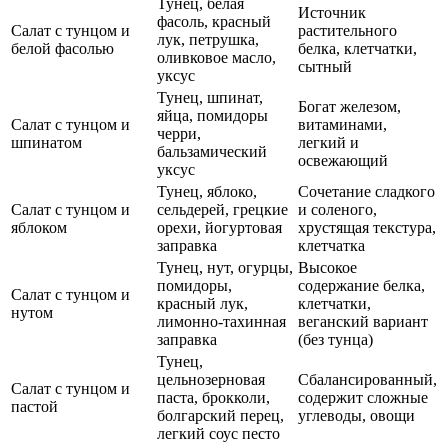
Тунец, белая
Источник
фасоль, красный
Салат с тунцом и
растительного
лук, петрушка,
белой фасолью
белка, клетчатки,
оливковое масло,
сытный
уксус
Тунец, шпинат,
Богат железом,
яйца, помидоры
Салат с тунцом и
витаминами,
черри,
шпинатом
легкий и
бальзамический
освежающий
уксус
Тунец, яблоко,
Сочетание сладкого
Салат с тунцом и
сельдерей, грецкие
и соленого,
яблоком
орехи, йогуртовая
хрустящая текстура,
заправка
клетчатка
Тунец, нут, огурцы,
Высокое
помидоры,
содержание белка,
Салат с тунцом и
красный лук,
клетчатки,
нутом
лимонно-тахинная
веганский вариант
заправка
(без тунца)
Тунец,
цельнозерновая
Сбалансированный,
Салат с тунцом и
паста, брокколи,
содержит сложные
пастой
болгарский перец,
углеводы, овощи
легкий соус песто