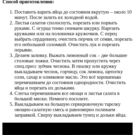
Способ приготовления:
Поставить варить яйца до состояния вкрутую – около 10
минут. После залить их холодной водой.
Листья салатов сполоснуть, порезать или порвать
руками. С огурца тонко снимаем шкурку. Нарезать
кружками или на половинки кружочков. С перец
выбрать сердцевину, очистить перчик от семян, порезать
его небольшой соломкой. Очистить лук и порезать
перьями.
Делаем заливку. Выжать лимонный сок – две большие
столовые ложки. Очистить затем пропустить через
спец.пресс зубчик чеснока. В пиалку или кружку
выкладываем чеснок, горчицу, сок лимона, щепотку
соли, сахар и оливковое масло. Это всё хорошенько
перемешиваем до состояния однородности. Очистить
яйца и порезать их дольками.
Слегка перемешиваем все овощи и листья салата в
большой миски. Немного посолите.
Выкладываем на большую сервировочную тарелку
овощно-салатную смесь и равномерно поливаем
заправкой. Сверху выкладываем тунец и дольки яйца.