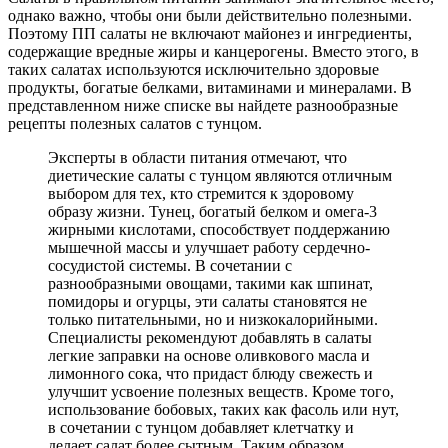
однако важно, чтобы они были действительно полезными.
Поэтому ПП салаты не включают майонез и ингредиенты,
содержащие вредные жиры и канцерогены. Вместо этого, в
таких салатах используются исключительно здоровые
продукты, богатые белками, витаминами и минералами. В
представленном ниже списке вы найдете разнообразные
рецепты полезных салатов с тунцом.
Эксперты в области питания отмечают, что
диетические салаты с тунцом являются отличным
выбором для тех, кто стремится к здоровому
образу жизни. Тунец, богатый белком и омега-3
жирными кислотами, способствует поддержанию
мышечной массы и улучшает работу сердечно-
сосудистой системы. В сочетании с
разнообразными овощами, такими как шпинат,
помидоры и огурцы, эти салаты становятся не
только питательными, но и низкокалорийными.
Специалисты рекомендуют добавлять в салаты
легкие заправки на основе оливкового масла и
лимонного сока, что придаст блюду свежесть и
улучшит усвоение полезных веществ. Кроме того,
использование бобовых, таких как фасоль или нут,
в сочетании с тунцом добавляет клетчатку и
делает салат более сытным. Таким образом,