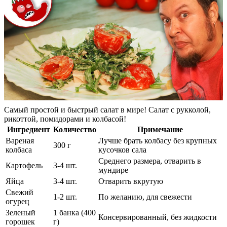
Самый простой и быстрый салат в мире! Салат с рукколой,
рикоттой, помидорами и колбасой!
Ингредиент
Количество
Примечание
Вареная
Лучше брать колбасу без крупных
300 г
колбаса
кусочков сала
Среднего размера, отварить в
Картофель
3-4 шт.
мундире
Яйца
3-4 шт.
Отварить вкрутую
Свежий
1-2 шт.
По желанию, для свежести
огурец
Зеленый
1 банка (400
Консервированный, без жидкости
горошек
г)